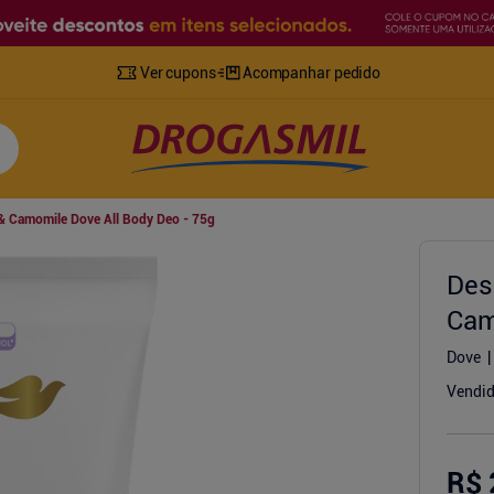
Ver cupons
Acompanhar pedido
& Camomile Dove All Body Deo - 75g
Des
Cam
Dove
Vendid
R$ 