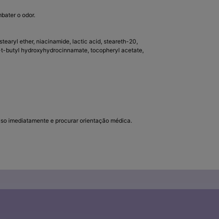
ater o odor.
tearyl ether, niacinamide, lactic acid, steareth-20,
i-t-butyl hydroxyhydrocinnamate, tocopheryl acetate,
o uso imediatamente e procurar orientação médica.