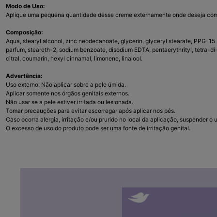
Modo de Uso:
Aplique uma pequena quantidade desse creme externamente onde deseja comb
Composição:
Aqua, stearyl alcohol, zinc neodecanoate, glycerin, glyceryl stearate, PPG-15 s
parfum, steareth-2, sodium benzoate, disodium EDTA, pentaerythrityl, tetra-d
citral, coumarin, hexyl cinnamal, limonene, linalool.
Advertência:
Uso externo. Não aplicar sobre a pele úmida.
Aplicar somente nos órgãos genitais externos.
Não usar se a pele estiver irritada ou lesionada.
Tomar precauções para evitar escorregar após aplicar nos pés.
Caso ocorra alergia, irritação e/ou prurido no local da aplicação, suspender 
O excesso de uso do produto pode ser uma fonte de irritação genital.