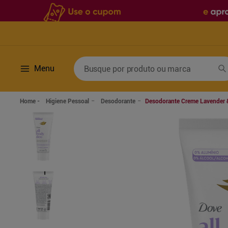
Busque por produto ou marca
Menu
Termos mais buscados
Higiene Pessoal
Desodorante
Desodorante Creme Lavender 
1
º
fralda
6
º
desodorante
2
º
lenco umedecido
7
º
sabonete líquido
3
º
retinol
8
º
tylenol
4
º
mounjaro
9
º
fralda xg
5
º
fralda geriatrica
10
º
shampoo