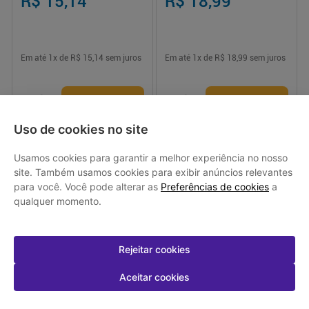
R$ 15,14
R$ 18,99
Em até
1
x de
R$ 15,14
sem juros
Em até
1
x de
R$ 18,99
sem juros
-
+
-
+
1
1
Comprar
Comprar
Uso de cookies no site
Usamos cookies para garantir a melhor experiência no nosso
site. Também usamos cookies para exibir anúncios relevantes
para você. Você pode alterar as
Preferências de cookies
a
Baixe o app da Drogasmil
qualquer momento.
Tenha mais praticidade para fazer suas compras e
acompanhar seus pedidos
Rejeitar cookies
Aceitar cookies