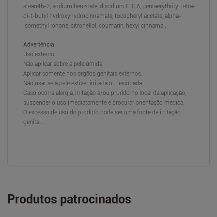
steareth-2, sodium benzoate, disodium EDTA, pentaerythrityl tetra-
di-t-butyl hydroxyhydrocinnamate, tocopheryl acetate, alpha-
isomethyl ionone, citronellol, coumarin, hexyl cinnamal.
Advertência:
Uso externo.
Não aplicar sobre a pele úmida.
Aplicar somente nos órgãos genitais externos.
Não usar se a pele estiver irritada ou lesionada.
Caso ocorra alergia, irritação e/ou prurido no local da aplicação,
suspender o uso imediatamente e procurar orientação médica.
O excesso de uso do produto pode ser uma fonte de irritação
genital.
Produtos patrocinados