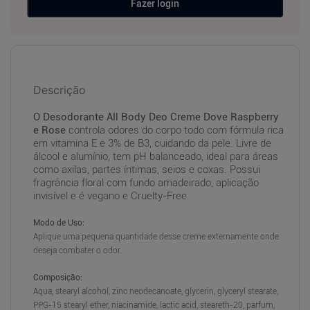
Fazer login
Descrição
O Desodorante All Body Deo Creme Dove Raspberry
e Rose
controla odores do corpo todo com fórmula rica
em vitamina E e 3% de B3, cuidando da pele. Livre de
álcool e alumínio, tem pH balanceado, ideal para áreas
como axilas, partes íntimas, seios e coxas. Possui
fragrância floral com fundo amadeirado, aplicação
invisível e é vegano e Cruelty-Free.
Modo de Uso:
Aplique uma pequena quantidade desse creme externamente onde
deseja combater o odor.
Composição:
Aqua, stearyl alcohol, zinc neodecanoate, glycerin, glyceryl stearate,
PPG-15 stearyl ether, niacinamide, lactic acid, steareth-20, parfum,