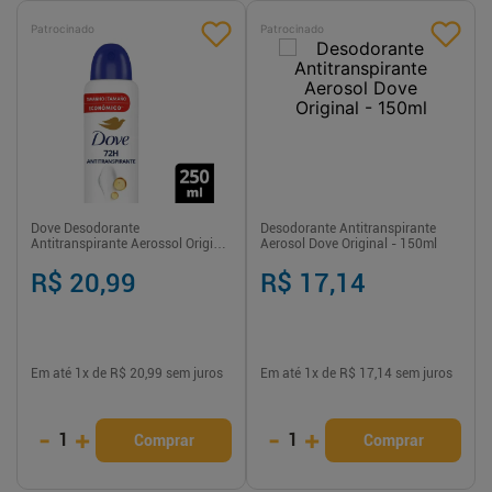
Patrocinado
Patrocinado
Dove Desodorante
Desodorante Antitranspirante
Antitranspirante Aerossol Original
Aerosol Dove Original - 150ml
250 ml proteção e hidratação
prolongada
R$ 20,99
R$ 17,14
Em até
1
x de
R$ 20,99
sem juros
Em até
1
x de
R$ 17,14
sem juros
-
+
-
+
1
1
Comprar
Comprar