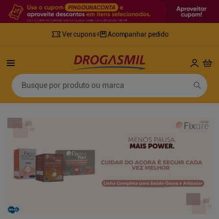
Ver cupons
Acompanhar pedido
Termos mais buscados
Busque por produto ou marca
1
º
fralda
6
º
mounjaro
2
º
lenco umedecido
7
º
sabonete líquido
3
º
retinol
8
º
tylenol
4
º
fralda geriatrica
9
º
fralda xg
5
º
desodorante
10
º
shampoo