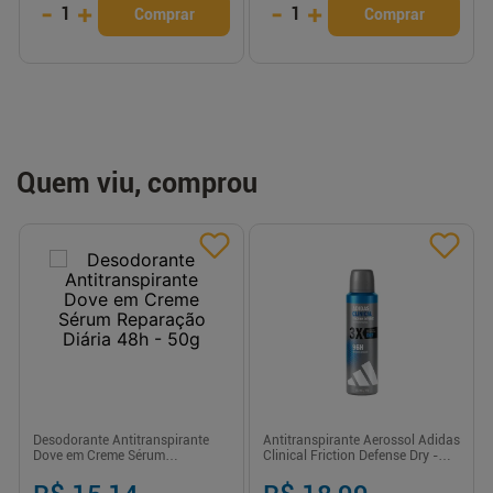
-
+
-
+
1
1
Comprar
Comprar
Quem viu, comprou
Desodorante Antitranspirante
Antitranspirante Aerossol Adidas
Dove em Creme Sérum
Clinical Friction Defense Dry -
Reparação Diária 48h - 50g
150ml