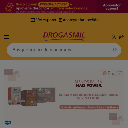
Ver cupons
Acompanhar pedido
Termos mais buscados
Busque por produto ou marca
1
º
fralda
6
º
desodorante
2
º
lenco umedecido
7
º
sabonete líquido
3
º
retinol
8
º
tylenol
4
º
fralda geriatrica
9
º
fralda xg
5
º
mounjaro
10
º
shampoo