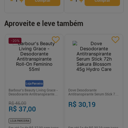
-
+
-
+
1
1
Comprar
Comprar
Aproveite e leve também
-
20
%
Loja Parceira
Barbour's Beauty Living Grace -
Dove Desodorante
Desodorante Antitranspirante
Antitranspirante Serum Stick 72h
Roll-On Feminino 55ml
Sakura Blossom 45g Hydro Care
R$ 46,00
R$ 30,19
R$ 37,00
LOJA PARCEIRA
Em até
1
x de
R$ 37,00
sem juros
Em até
1
x de
R$ 30,19
sem juros