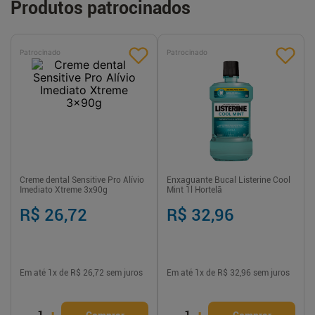
Produtos patrocinados
Patrocinado
Patrocinado
Creme dental Sensitive Pro Alívio
Enxaguante Bucal Listerine Cool
Imediato Xtreme 3x90g
Mint 1l Hortelã
R$ 26,72
R$ 32,96
Em até
1
x de
R$ 26,72
sem juros
Em até
1
x de
R$ 32,96
sem juros