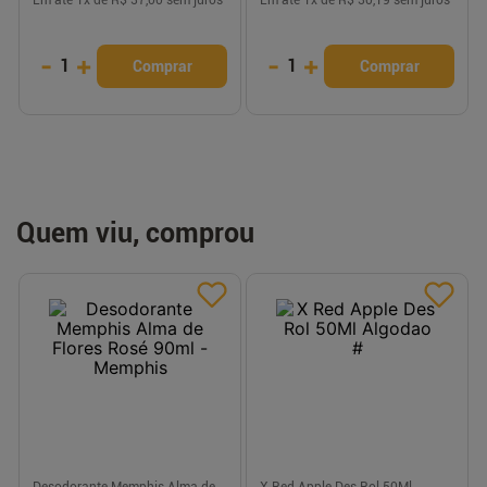
-
+
-
+
1
1
Comprar
Comprar
Quem viu, comprou
Desodorante Memphis Alma de
X Red Apple Des Rol 50Ml