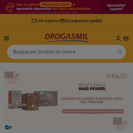
Ver cupons
Acompanhar pedido
Termos mais buscados
Busque por produto ou marca
1
º
fralda
6
º
desodorante
2
º
lenco umedecido
7
º
sabonete líquido
3
º
retinol
8
º
tylenol
4
º
mounjaro
9
º
fralda xg
5
º
fralda geriatrica
10
º
shampoo