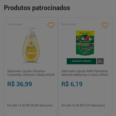
Produtos patrocinados
Patrocinado
Patrocinado
Sabonete Líquido Glicerina
Sabonete Líquido Refil Palmolive
Camomila Johnson's Baby 400ml
Naturals Melancia e Lichia 200ml
R$ 36,99
R$ 6,19
Em até
1
x de
R$ 36,99
sem juros
Em até
1
x de
R$ 6,19
sem juros