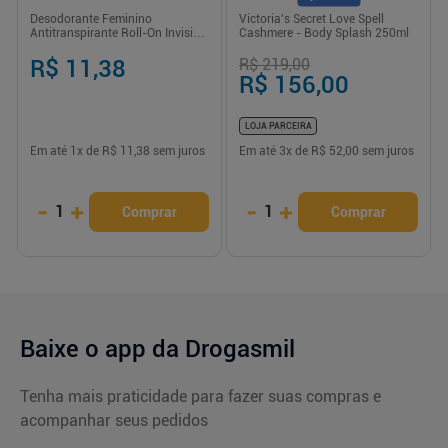
Desodorante Feminino
Victoria's Secret Love Spell
Antitranspirante Roll-On Invisible
Cashmere - Body Splash 250ml
Dry 50ml Dove
R$ 11,38
R$ 219,00
R$ 156,00
LOJA PARCEIRA
Em até
1
x de
R$ 11,38
sem juros
Em até
3
x de
R$ 52,00
sem juros
-
+
-
+
1
1
Comprar
Comprar
Baixe o app da Drogasmil
Tenha mais praticidade para fazer suas compras e
acompanhar seus pedidos