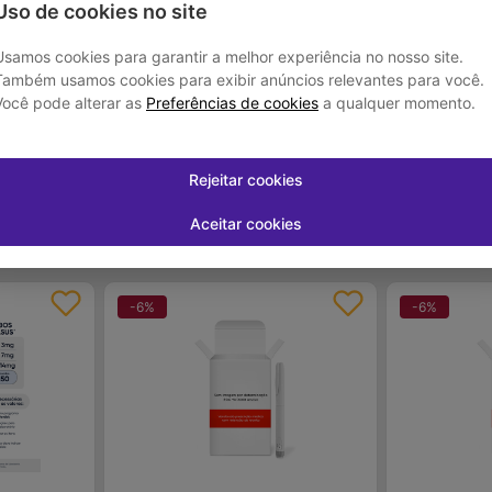
 - 4 Doses
Mounjaro 5mg Tirzepatida - 4 Doses
Rybelsus 14mg
Uso de cookies no site
Injetáveis
Nordisk
R$ 2.534,94
R$ 1.384,5
Usamos cookies para garantir a melhor experiência no nosso site.
R$ 1.779,53
R$ 784
Também usamos cookies para exibir anúncios relevantes para você.
Você pode alterar as
Preferências de cookies
a qualquer momento.
DESC.LABORATÓRIO
DESC.LAB
 juros
Em até
6
x de
R$ 401,36
sem juros
Em até
6
x de
R
Rejeitar cookies
-
+
-
+
1
1
rar
Comprar
Aceitar cookies
-
6
%
-
6
%