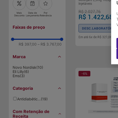
Mounjaro 2,5mg Tirzepatida
Injetáveis
R$ 2.027,76
Mais
Data de
Por
R$ 1.422,68
Desconto
Lançamento
Relevância
Faixas de preço
DESC.LABORATÓRIO
Em até
6
x de
R$ 321,06
sem
R$ 397,00
–
R$ 3.767,00
-
+
1
Comp
Marca
Novo Nordisk
(
10
)
Eli Lilly
(
6
)
-
6
%
Ems
(
3
)
Categoria
Antidiabétic...
(
19
)
Com Retenção de
Receita