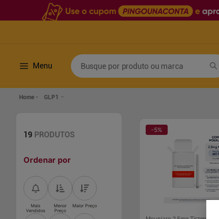
Busque por produto ou marca
Menu
Termos mais buscados
GLP1
1
º
fralda
6
º
desodorante
2
º
lenco umedecido
7
º
sabonete líquido
-
5
%
19
PRODUTOS
3
º
retinol
8
º
tylenol
Ordenar por
4
º
mounjaro
9
º
fralda xg
5
º
fralda geriatrica
10
º
shampoo
Mais
Menor
Maior Preço
Vendidos
Preço