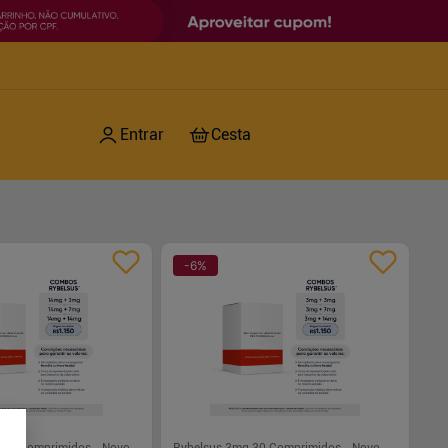
-
6
%