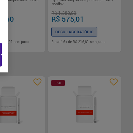
 30 Comprimidos - Novo
Rybelsus 3mg 30 Comprimidos - Novo
Nordisk
7
R$ 1.383,89
,64
R$ 575,01
ORATÓRIO
DESC.LABORATÓRIO
$ 216,91
sem juros
Em até
6
x de
R$ 216,81
sem juros
-
+
1
Comprar
Comprar
-
6
%