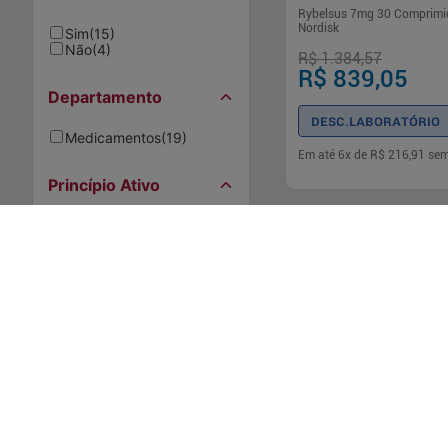
Rybelsus 7mg 30 Comprimi
Nordisk
Sim
(
15
)
Não
(
4
)
R$ 1.384,57
R$ 839,05
Departamento
DESC.LABORATÓRIO
Medicamentos
(
19
)
Em até
6
x de
R$ 216,91
sem
Princípio Ativo
-
+
1
Comp
Semaglutida
(
12
)
Tirzepatida
(
5
)
Ozempic
(
1
)
NÃO DEFINIDO
(
1
)