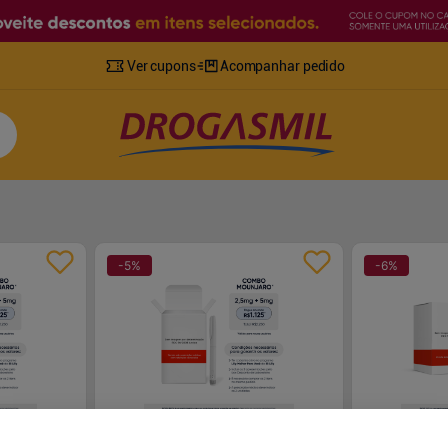
Ver cupons
Acompanhar pedido
-
5
%
-
6
%