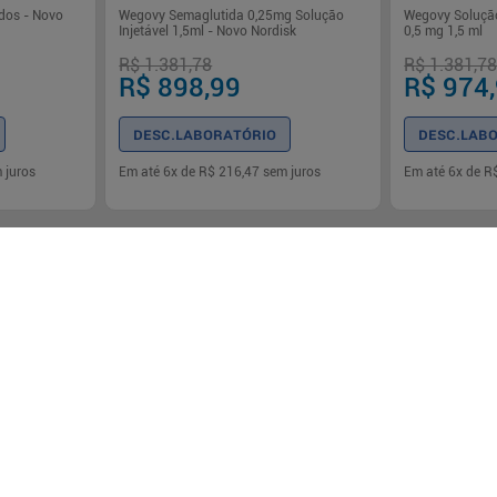
dos - Novo
Wegovy Semaglutida 0,25mg Solução
Wegovy Solução
Injetável 1,5ml - Novo Nordisk
0,5 mg 1,5 ml
R$ 1.381,78
R$ 1.381,7
R$ 898,99
R$ 974
DESC.LABORATÓRIO
DESC.LAB
 juros
Em até
6
x de
R$ 216,47
sem juros
Em até
6
x de
R
-
+
-
+
1
1
rar
Comprar