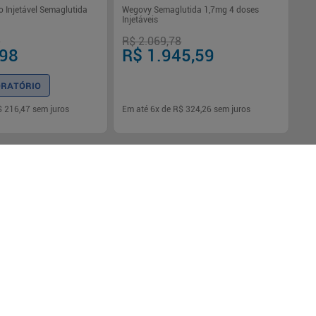
 Injetável Semaglutida
Wegovy Semaglutida 1,7mg 4 doses
Injetáveis
8
R$ 2.069,78
,98
R$ 1.398,96
ORATÓRIO
DESC.LABORATÓRIO
$ 216,47
sem juros
Em até
6
x de
R$ 324,26
sem juros
-
+
1
Comprar
Comprar