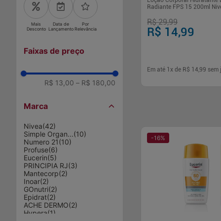
Loção Corporal Hidratante 
Radiante FPS 15 200ml Niv
R$ 29,99
Mais
Data de
Por
R$ 14,99
Desconto
Lançamento
Relevância
Faixas de preço
Em até
1
x de
R$ 14,99
sem 
R$ 13,00
–
R$ 180,00
-
+
1
Comp
Marca
Nivea
(
42
)
Simple Organ...
(
10
)
-
16
%
Numero 21
(
10
)
Profuse
(
6
)
Eucerin
(
5
)
PRINCIPIA RJ
(
3
)
Mantecorp
(
2
)
Inoar
(
2
)
GOnutri
(
2
)
Epidrat
(
2
)
ACHE DERMO
(
2
)
Hypera
(
1
)