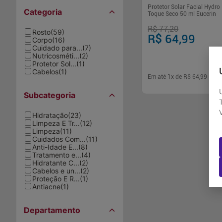
Protetor Solar Facial Hydro
Categoria
Toque Seco 50 ml Eucerin
R$ 77,20
Rosto
(
59
)
R$ 64,99
Corpo
(
16
)
Cuidado para...
(
7
)
Nutricosméti...
(
2
)
Protetor Sol...
(
1
)
Cabelos
(
1
)
Em até
1
x de
R$ 64,99
sem 
Subcategoria
-
+
1
Comp
Hidratação
(
23
)
Limpeza E Tr...
(
12
)
Limpeza
(
11
)
Cuidados Com...
(
11
)
Anti-Idade E...
(
8
)
Tratamento e...
(
4
)
Hidratante C...
(
2
)
Cabelos e un...
(
2
)
Proteção E R...
(
1
)
Antiacne
(
1
)
Departamento