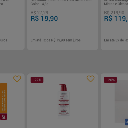
Beleza
Hidratante Labial Rosa Pink Nivea Hidra
Sérum Antirrug
ea
Color - 4,8g
Mistas e Oleos
R$ 27,29
R$ 219,90
R$ 19,90
R$ 119
juros
Em até
1
x de
R$ 19,90
sem juros
Em até
3
x de
R
-
+
-
+
1
1
rar
Comprar
-
27
%
-
26
%
L