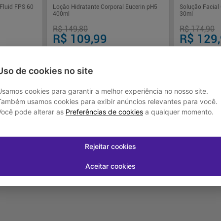
 Fluid FPS 60
Loção Hidratante Corporal Eucerin pH5
Solução Facial
400ml
30ml
R$ 149,80
R$ 174,90
R$ 109,99
R$ 129
Uso de cookies no site
juros
Em até
3
x de
R$ 36,66
sem juros
Em até
3
x de
R
Usamos cookies para garantir a melhor experiência no nosso site.
Também usamos cookies para exibir anúncios relevantes para você.
-
+
-
+
1
1
rar
Comprar
Você pode alterar as
Preferências de cookies
a qualquer momento.
Rejeitar cookies
Aceitar cookies