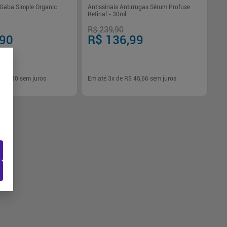
 Gaba Simple Organic
Antissinais Antirrugas Sérum Profuse
Retinal - 30ml
R$ 239,90
,90
R$ 136,99
$ 43,30
sem juros
Em até
3
x de
R$ 45,66
sem juros
-
+
1
Comprar
Comprar