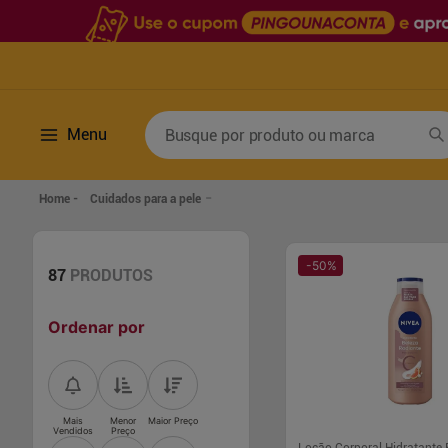
Busque por produto ou marca
Menu
Termos mais buscados
Cuidados para a pele
1
º
fralda
6
º
mounjaro
2
º
lenco umedecido
7
º
sabonete líquido
-
50
%
87
PRODUTOS
3
º
retinol
8
º
tylenol
Ordenar por
4
º
fralda geriatrica
9
º
fralda xg
5
º
desodorante
10
º
shampoo
Mais
Menor
Maior Preço
Vendidos
Preço