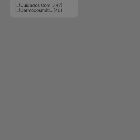
Cuidados Com...
(
47
)
Dermocosméti...
(
40
)