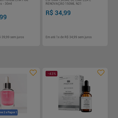
as Profuse LHA Pele
ESPUMA FACIAL DE LIMPEZA E
as - 30ml
RENOVAÇÃO 150ML N21
R$ 34,99
,99
$ 39,99
sem juros
Em até
1
x de
R$ 34,99
sem juros
-
+
1
Comprar
Comprar
-
43
%
eve 2 e Pague 1