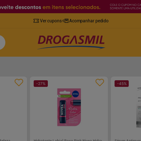
Ver cupons
Acompanhar pedido
-
27
%
-
45
%