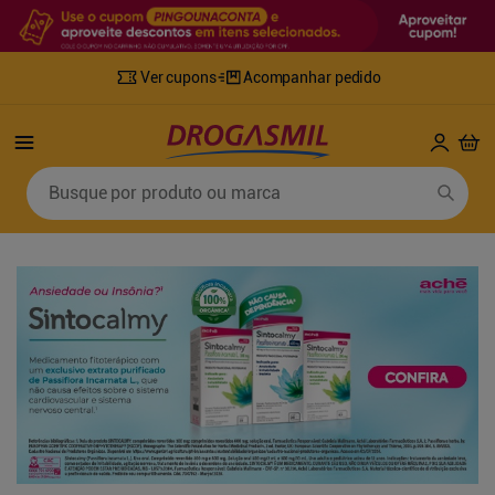
Ver cupons
Acompanhar pedido
Termos mais buscados
Busque por produto ou marca
1
º
fralda
6
º
mounjaro
2
º
lenco umedecido
7
º
sabonete líquido
3
º
retinol
8
º
tylenol
4
º
fralda geriatrica
9
º
fralda xg
5
º
desodorante
10
º
shampoo