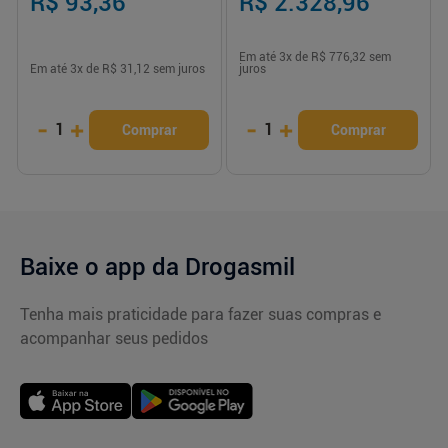
R$ 93,36
R$ 2.328,96
Em até
3
x de
R$ 776,32
sem
Em até
3
x de
R$ 31,12
sem juros
juros
-
+
-
+
1
1
Comprar
Comprar
Baixe o app da Drogasmil
Tenha mais praticidade para fazer suas compras e
acompanhar seus pedidos