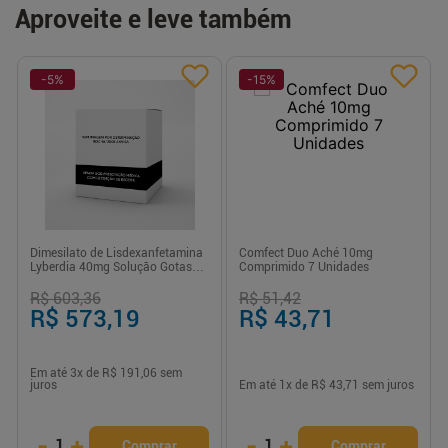
Aproveite e leve também
-
5
%
-
15
%
Dimesilato de Lisdexanfetamina
Comfect Duo Aché 10mg
Lyberdia 40mg Solução Gotas
Comprimido 7 Unidades
50ml
R$ 603,36
R$ 51,42
R$ 573,19
R$ 43,71
Em até
3
x de
R$ 191,06
sem
juros
Em até
1
x de
R$ 43,71
sem juros
-
+
-
+
1
1
Comprar
Comprar