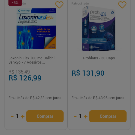
-
6
%
Patrocinado
Patrocinado
Loxonin Flex 100 mg Daiichi
Probians - 30 Caps
Sankyo - 7 Adesivos
Transdérmicos
R$ 135,49
R$ 131,90
R$ 126,99
Em até
3
x de
R$ 42,33
sem juros
Em até
3
x de
R$ 43,96
sem juros
-
+
-
+
1
1
Comprar
Comprar