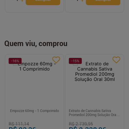
Quem viu, comprou
-
16
%
-
15
%
Empozze 60mg - 1 Comprimido
Extrato de Cannabis Sativa
Promediol 200mg Solução Oral
30ml
R$ 111,14
R$ 2.739,95