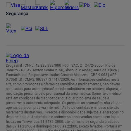
Segurança
Drogasmil | CNPJ: 42.225.938/0001-50 l SAC: 21 2472-3000 | Rio de
Janeiro - RJ: Av. Ayrton Senna 2150, Bloco P 3° Andar, Barra da Tijuca |
Farmacêutico Responsável: Isabel Cristina Menezes - CRF 9.063 | AFE:
0.73581.8 | CMVS: 09/97/137747/2020. As informações contidas neste
site, como promoções e ofertas de remédios e medicamentos, não devem
ser usadas para automedicação e não substituem, em hipótese alguma, a
medicação prescrita pelo profissional da área médica. Somente o médico
está em condições de diagnosticar qualquer problema de saúde e
prescrever o tratamento adequado. Os preços e as promoções são válidos
apenas para compras via internet. | As fotos contidas em nosso site são
meramente ilustrativas. | *Preços e disponibilidade sujeitos a alterações no
decorrer do dia. Antibióticos e antimicrobianos vendas apenas em lojas
físicas ou Televendas 21 2472-3000, atendimento de segunda à sábado
das 07 às 23h00 e domingos de 08 às 22h00, exceto feriados. Portaria nº