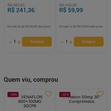
Unidades
R$ 301,51
R$ 132,20
R$ 241,36
R$ 59,99
Em até
3
x de
R$ 80,45
sem juros
Em até
1
x de
R$ 59,99
sem juros
-
+
-
+
1
1
Comprar
Comprar
Quem viu, comprou
-
49
%
-
20
%