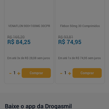
VENAFLON 900+100MG 30CPR
Flebon 50mg 30 Comprimidos
R$ 165,20
R$ 93,81
R$ 84,25
R$ 74,95
Em até
3
x de
R$ 28,08
sem juros
Em até
1
x de
R$ 74,95
sem juros
-
+
-
+
1
1
Comprar
Comprar
Baixe o app da Drogasmil