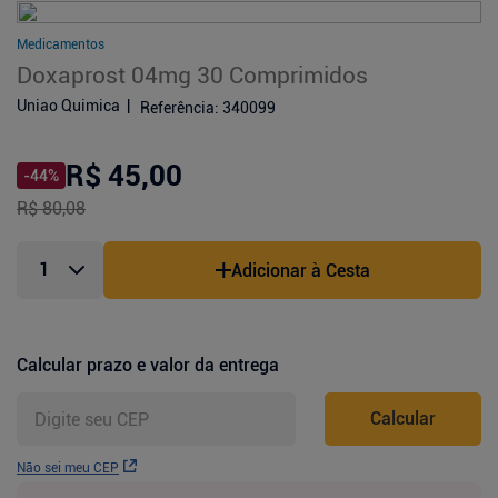
Medicamentos
Doxaprost 04mg 30 Comprimidos
Uniao Quimica
Referência
:
340099
R$ 45,00
-
44
%
R$ 80,08
Adicionar à Cesta
Calcular prazo e valor da entrega
Calcular
Não sei meu CEP