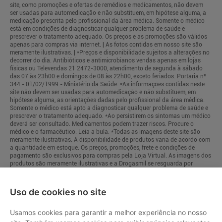
site, como promoções e ofertas de remédios e medicamentos, não devem
ser usadas para automedicação e não substituem, em hipótese alguma, a
medicação prescrita pelo profissional da área médica. Somente o médico
está em condições de diagnosticar qualquer problema de saúde e
prescrever o tratamento adequado. Os preços e as promoções são válidos
apenas para compras via internet. | As fotos contidas em nosso site são
meramente ilustrativas. | *Preços e disponibilidade sujeitos a alterações no
decorrer do dia. Antibióticos e antimicrobianos vendas apenas em lojas
físicas ou Televendas 21 2472-3000, atendimento de segunda à sábado
das 07 às 23h00 e domingos de 08 às 22h00, exceto feriados. Portaria nº
344 - 01/02/1999 - Ministério da Saúde. *As informações contidas neste
site não devem ser usadas para automedicação e não substituem, em
hipótese alguma, as orientações dadas pelo profissional da área médica.
Somente o médico está apto a diagnosticar qualquer problema de saúde e
prescrever o tratamento adequado. *Ao persistirem os sintomas um médico
deverá ser consultado. Medicamentos podem trazer riscos. Procure o
médico e o farmacêutico. Leia a bula. *Todas as imagens deste site são
meramente ilustrativas. A disponibilidade de produtos varia de acordo com
a quantidade em estoque. Os preços, promoções, frete e condições de
pagamento são exclusivos para compras pela Loja Virtual. As imagens dos
produtos são meramente ilustrativas e a Drogasmil se resguarda por
quaisquer eventuais erros de informações.
Uso de cookies no site
Usamos cookies para garantir a melhor experiência no nosso
Mapa do Site