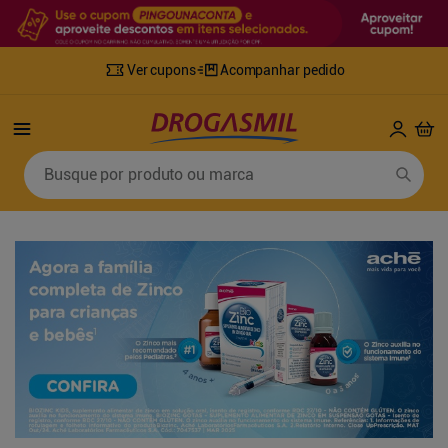
Ver cupons
Acompanhar pedido
Termos mais buscados
Busque por produto ou marca
1
º
fralda
6
º
desodorante
2
º
lenco umedecido
7
º
sabonete líquido
3
º
retinol
8
º
tylenol
4
º
fralda geriatrica
9
º
fralda xg
5
º
mounjaro
10
º
shampoo