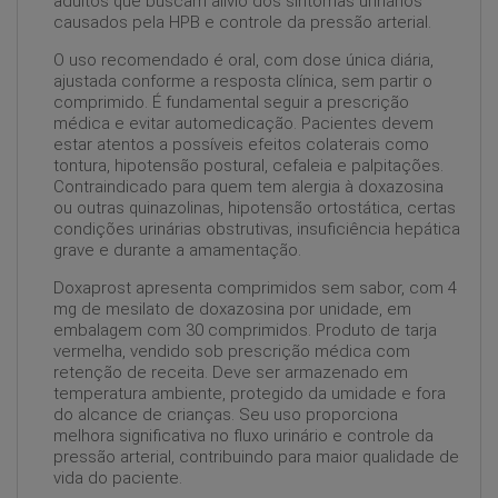
adultos que buscam alívio dos sintomas urinários
causados pela HPB e controle da pressão arterial.
O uso recomendado é oral, com dose única diária,
ajustada conforme a resposta clínica, sem partir o
comprimido. É fundamental seguir a prescrição
médica e evitar automedicação. Pacientes devem
estar atentos a possíveis efeitos colaterais como
tontura, hipotensão postural, cefaleia e palpitações.
Contraindicado para quem tem alergia à doxazosina
ou outras quinazolinas, hipotensão ortostática, certas
condições urinárias obstrutivas, insuficiência hepática
grave e durante a amamentação.
Doxaprost apresenta comprimidos sem sabor, com 4
mg de mesilato de doxazosina por unidade, em
embalagem com 30 comprimidos. Produto de tarja
vermelha, vendido sob prescrição médica com
retenção de receita. Deve ser armazenado em
temperatura ambiente, protegido da umidade e fora
do alcance de crianças. Seu uso proporciona
melhora significativa no fluxo urinário e controle da
pressão arterial, contribuindo para maior qualidade de
vida do paciente.