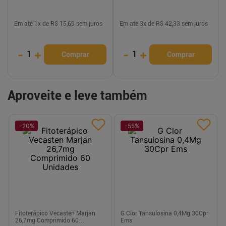
Em até
1
x de
R$ 15,69
sem juros
Em até
3
x de
R$ 42,33
sem juros
-
+
-
+
1
1
Comprar
Comprar
Aproveite e leve também
-
20
%
-
55
%
Fitoterápico Vecasten Marjan
G Clor Tansulosina 0,4Mg 30Cpr
26,7mg Comprimido 60
Ems