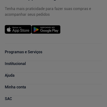
Tenha mais praticidade para fazer suas compras e
acompanhar seus pedidos
Programas e Serviços
Cupons de Desconto
Institucional
Serviços Farmacêuticos
Consultas Médicas
Blog Drogasmil
Ajuda
Sou + Saúde
Nossas Lojas
Drogasmil Plus
Marcas Parceiras
Dúvidas Frequentes
Minha conta
Farmácia Popular
Trabalhe Conosco
Cancelamento de Compras
Descontos de laboratórios
Quem Somos
Condições de Pagamento
Minha conta
SAC
Relação com Investidores
Prazos de Entrega
Meus pedidos