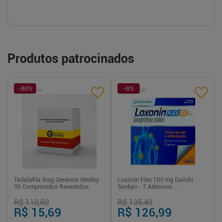
Produtos patrocinados
-
86
%
-
6
%
Patrocinado
Patrocinado
Tadalafila 5mg Genérico Medley
Loxonin Flex 100 mg Daiichi
30 Comprimidos Revestidos
Sankyo - 7 Adesivos
Transdérmicos
R$ 110,60
R$ 135,49
R$ 15,69
R$ 126,99