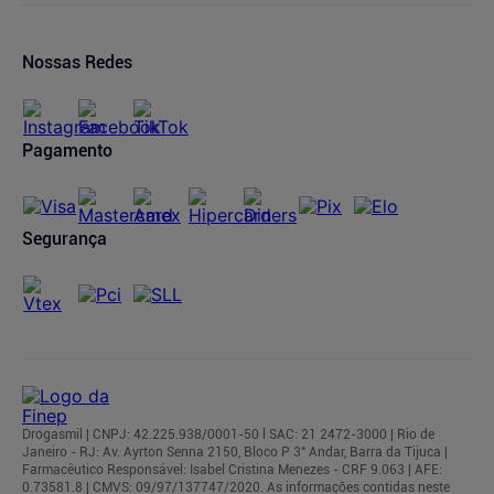
Política de Privacidade
Trocas e Devoluções
Oferta de Imóveis
Dermaclub
Compra Recorrente
Nossas Redes
Regulamentos
Pagamento
Segurança
Drogasmil | CNPJ: 42.225.938/0001-50 l SAC: 21 2472-3000 | Rio de
Janeiro - RJ: Av. Ayrton Senna 2150, Bloco P 3° Andar, Barra da Tijuca |
Farmacêutico Responsável: Isabel Cristina Menezes - CRF 9.063 | AFE:
0.73581.8 | CMVS: 09/97/137747/2020. As informações contidas neste