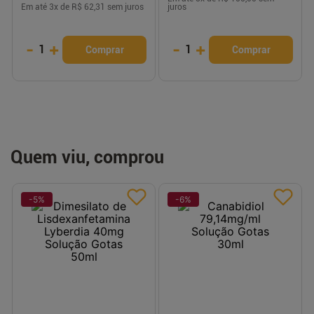
Em até
3
x de
R$ 62,31
sem juros
juros
-
+
-
+
1
1
Comprar
Comprar
Quem viu, comprou
-
5
%
-
6
%