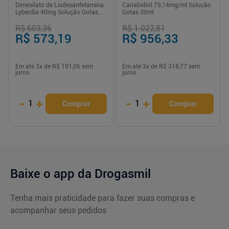
Dimesilato de Lisdexanfetamina
Canabidiol 79,14mg/ml Solução
Lyberdia 40mg Solução Gotas
Gotas 30ml
50ml
R$ 603,36
R$ 1.022,81
R$ 573,19
R$ 956,33
Em até
3
x de
R$ 191,06
sem
Em até
3
x de
R$ 318,77
sem
juros
juros
-
+
-
+
1
1
Comprar
Comprar
Baixe o app da Drogasmil
Tenha mais praticidade para fazer suas compras e
acompanhar seus pedidos