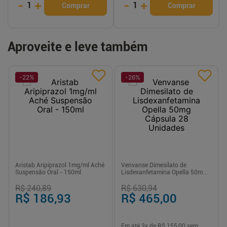
-
+
-
+
1
1
Comprar
Comprar
Aproveite e leve também
-
22
%
-
26
%
Aristab Aripiprazol 1mg/ml Aché
Venvanse Dimesilato de
Suspensão Oral - 150ml
Lisdexanfetamina Opella 50mg
Cápsula 28 Unidades
R$ 240,89
R$ 630,94
R$ 186,93
R$ 465,00
Em até
3
x de
R$ 155,00
sem