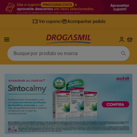
Ver cupons
Acompanhar pedido
Termos mais buscados
Busque por produto ou marca
1
º
fralda
6
º
desodorante
2
º
lenco umedecido
7
º
sabonete líquido
3
º
retinol
8
º
tylenol
4
º
fralda geriatrica
9
º
fralda xg
5
º
mounjaro
10
º
shampoo