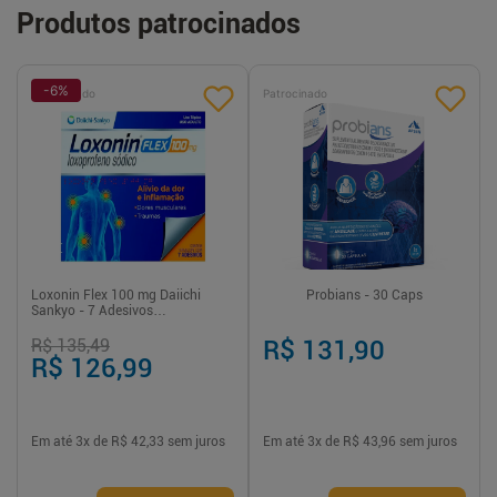
Produtos patrocinados
-
6
%
Patrocinado
Patrocinado
Loxonin Flex 100 mg Daiichi
Probians - 30 Caps
Sankyo - 7 Adesivos
Transdérmicos
R$ 135,49
R$ 131,90
R$ 126,99
Em até
3
x de
R$ 42,33
sem juros
Em até
3
x de
R$ 43,96
sem juros