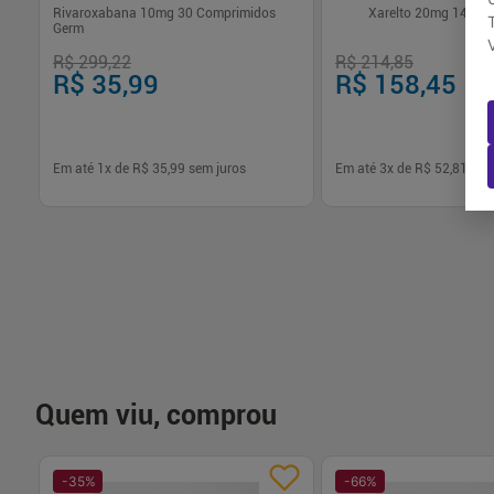
Rivaroxabana 10mg 30 Comprimidos
Xarelto 20mg 14 Co
Germ
R$ 299,22
R$ 214,85
R$ 35,99
R$ 158,45
Em até
1
x de
R$ 35,99
sem juros
Em até
3
x de
R$ 52,81
sem
-
+
-
+
1
1
Comprar
Com
Quem viu, comprou
-
35
%
-
66
%