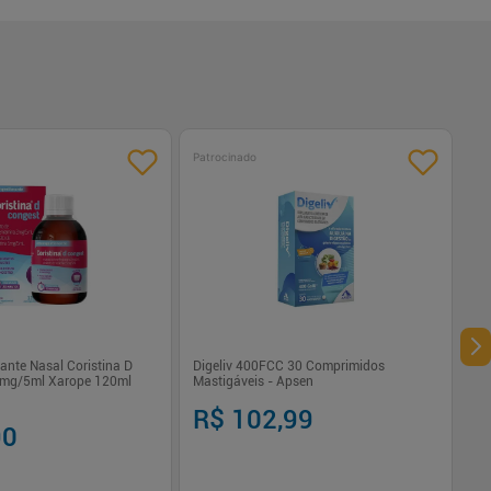
Patrocinado
ante Nasal Coristina D
Digeliv 400FCC 30 Comprimidos
2mg/5ml Xarope 120ml
Mastigáveis - Apsen
R$ 102,99
90