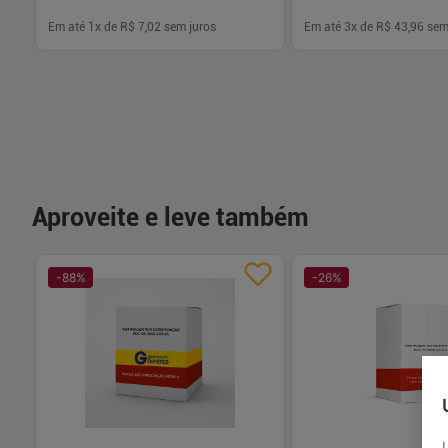
Em até
1
x de
R$ 7,02
sem juros
Em até
3
x de
R$ 43,96
sem
-
+
-
+
1
1
Comprar
Com
Aproveite e leve também
-
88
%
-
26
%