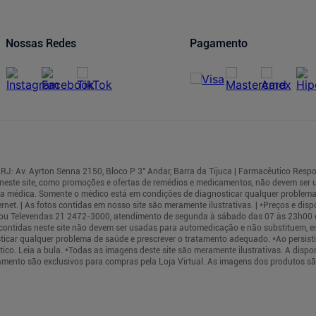
Nossas Redes
Pagamento
RJ: Av. Ayrton Senna 2150, Bloco P 3° Andar, Barra da Tijuca | Farmacêutico Respo
neste site, como promoções e ofertas de remédios e medicamentos, não devem ser
rea médica. Somente o médico está em condições de diagnosticar qualquer problema
t. | As fotos contidas em nosso site são meramente ilustrativas. | *Preços e dispo
cas ou Televendas 21 2472-3000, atendimento de segunda à sábado das 07 às 23h00
s contidas neste site não devem ser usadas para automedicação e não substituem, e
ticar qualquer problema de saúde e prescrever o tratamento adequado. *Ao persis
co. Leia a bula. *Todas as imagens deste site são meramente ilustrativas. A dispo
mento são exclusivos para compras pela Loja Virtual. As imagens dos produtos sã