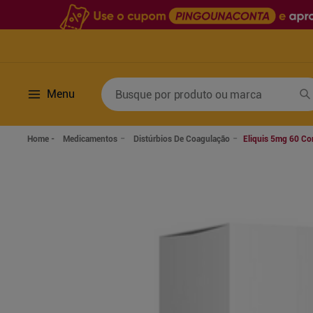
Busque por produto ou marca
Menu
Termos mais buscados
Medicamentos
Distúrbios De Coagulação
Eliquis 5mg 60 C
1
º
fralda
6
º
desodorante
2
º
lenco umedecido
7
º
sabonete líquido
3
º
retinol
8
º
tylenol
4
º
mounjaro
9
º
fralda xg
5
º
fralda geriatrica
10
º
shampoo