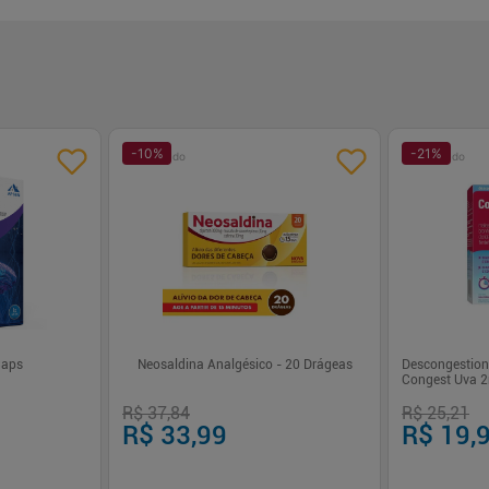
-
10
%
-
21
%
Patrocinado
Patrocinado
Caps
Neosaldina Analgésico - 20 Drágeas
Descongestion
Congest Uva 
R$ 37,84
R$ 25,21
R$ 33,99
R$ 19,