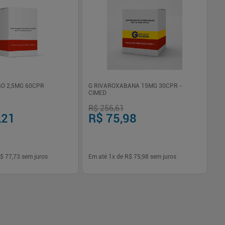
O 2,5MG 60CPR
G RIVAROXABANA 15MG 30CPR -
CIMED
R$ 256,61
R$
,21
R$ 75,98
R
$ 77,73
sem juros
Em até
1
x de
R$ 75,98
sem juros
Em
-
+
1
Comprar
Comprar