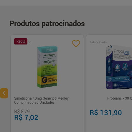
Produtos patrocinados
-
20
%
Patrocinado
Patrocinado
Simeticona 40mg Genérico Medley
Probians - 30 
Comprimido 20 Unidades
R$ 8,79
R$ 131,90
R$ 7,02