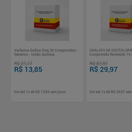
Varfarina Sodica 5mg 30 Comprimidos -
OXALATO DE ESCITALOP
Genérico - União Química
Comprimido Revestido 15
Comprimidos Pharlab
R$ 21,17
R$ 87,97
R$ 13,85
R$ 29,97
Em até
1
x de
R$ 13,85
sem juros
Em até
1
x de
R$ 29,97
sem
-
+
-
+
1
1
Comprar
Com