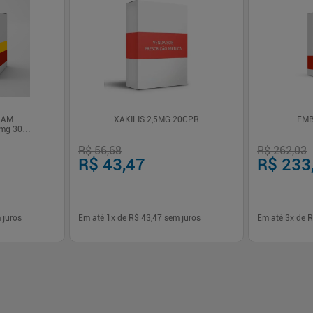
RAM
XAKILIS 2,5MG 20CPR
EMB
 mg 30
R$ 56,68
R$ 262,03
R$ 43,47
R$ 233
 juros
Em até
1
x de
R$ 43,47
sem juros
Em até
3
x de
R
-
+
-
+
1
1
prar
Comprar