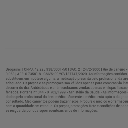
Drogasmil | CNPJ: 42.225.938/0001-50 l SAC: 21 2472-3000 | Rio de Janeiro - 
9.063 | AFE: 0.73581.8 | CMVS: 09/97/137747/2020. As informações contidas 
substituem, em hipótese alguma, a medicação prescrita pelo profissional da á
adequado. Os preços e as promoções são válidos apenas para compras via interne
decorrer do dia. Antibióticos e antimicrobianos vendas apenas em lojas físi
feriados. Portaria nº 344 - 01/02/1999 - Ministério da Saúde. *As informaçõe
dadas pelo profissional da área médica. Somente o médico está apto a diagnos
consultado. Medicamentos podem trazer riscos. Procure o médico e o farmacêuti
com a quantidade em estoque. Os preços, promoções, frete e condições de paga
se resguarda por quaisquer eventuais erros de informações.