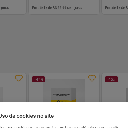
 juros
Em até
1
x de
R$ 33,99
sem juros
Em até
1
x de
R
-
+
-
+
1
1
prar
Comprar
-
47
%
-
15
%
Uso de cookies no site
Usamos cookies para garantir a melhor experiência no nosso site.