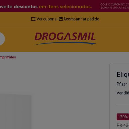
Ver cupons
Acompanhar pedido
omprimidos
Eli
Pfizer
Vendid
-
20
%
R$ 43