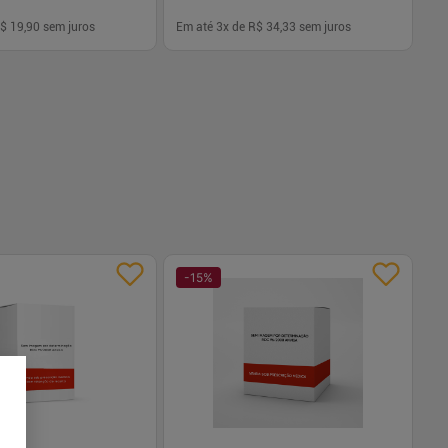
$ 19,90
sem juros
Em até
3
x de
R$ 34,33
sem juros
-
+
1
Comprar
Comprar
-
15
%
-