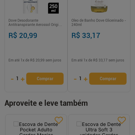
Dove Desodorante
Óleo de Banho Dove Glicerinado -
Antitranspirante Aerossol Original
240ml
250 ml proteção e hidratação
prolongada
R$ 20,99
R$ 33,17
Em até
1
x de
R$ 20,99
sem juros
Em até
1
x de
R$ 33,17
sem juros
-
+
-
+
1
1
Comprar
Comprar
Aproveite e leve também