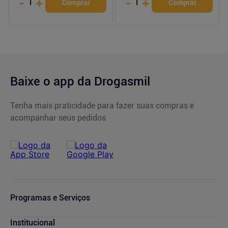
-
+
-
+
1
1
Comprar
Comprar
Baixe o app da Drogasmil
Tenha mais praticidade para fazer suas compras e
acompanhar seus pedidos
Programas e Serviços
Cupons de Desconto
Institucional