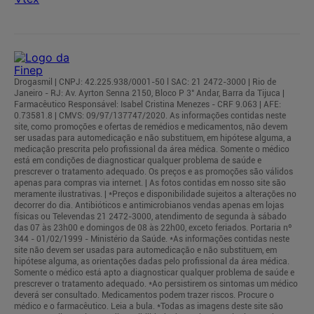
Drogasmil | CNPJ: 42.225.938/0001-50 l SAC: 21 2472-3000 | Rio de
Janeiro - RJ: Av. Ayrton Senna 2150, Bloco P 3° Andar, Barra da Tijuca |
Farmacêutico Responsável: Isabel Cristina Menezes - CRF 9.063 | AFE:
0.73581.8 | CMVS: 09/97/137747/2020. As informações contidas neste
site, como promoções e ofertas de remédios e medicamentos, não devem
ser usadas para automedicação e não substituem, em hipótese alguma, a
medicação prescrita pelo profissional da área médica. Somente o médico
está em condições de diagnosticar qualquer problema de saúde e
prescrever o tratamento adequado. Os preços e as promoções são válidos
apenas para compras via internet. | As fotos contidas em nosso site são
meramente ilustrativas. | *Preços e disponibilidade sujeitos a alterações no
decorrer do dia. Antibióticos e antimicrobianos vendas apenas em lojas
físicas ou Televendas 21 2472-3000, atendimento de segunda à sábado
das 07 às 23h00 e domingos de 08 às 22h00, exceto feriados. Portaria nº
344 - 01/02/1999 - Ministério da Saúde. *As informações contidas neste
site não devem ser usadas para automedicação e não substituem, em
hipótese alguma, as orientações dadas pelo profissional da área médica.
Somente o médico está apto a diagnosticar qualquer problema de saúde e
prescrever o tratamento adequado. *Ao persistirem os sintomas um médico
deverá ser consultado. Medicamentos podem trazer riscos. Procure o
médico e o farmacêutico. Leia a bula. *Todas as imagens deste site são