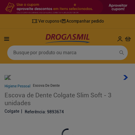
Ver cupons
Acompanhar pedido
Termos mais buscados
Busque por produto ou marca
1
º
fralda
6
º
mounjaro
2
º
lenco umedecido
7
º
sabonete líquido
3
º
retinol
8
º
tylenol
Escova De Dente
Higiene Pessoal
4
º
fralda geriatrica
9
º
fralda xg
Escova de Dente Colgate Slim Soft - 3
5
º
desodorante
10
º
shampoo
unidades
Colgate
Referência
:
9893674