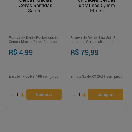
Escova de Dente Pocket Adulto
Escova de Dente Ultra Soft 3
Cerdas Macias Cores Sortidas
unidades Cerdas ultrafinas
Sanifill
0,1mm Elmex
R$ 4,99
R$ 79,99
Em até
1
x de
R$ 4,99
sem juros
Em até
3
x de
R$ 26,66
sem juros
-
+
-
+
1
1
Comprar
Comprar