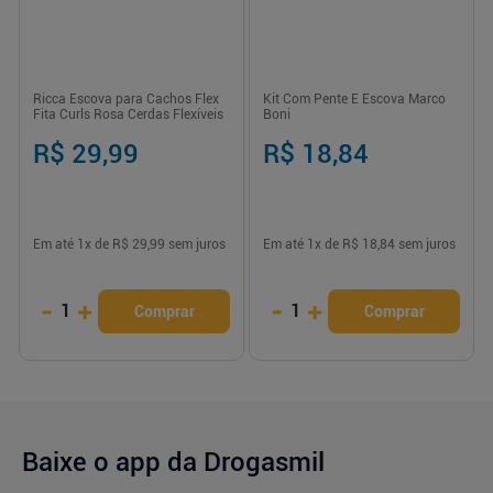
Ricca Escova para Cachos Flex
Kit Com Pente E Escova Marco
Fita Curls Rosa Cerdas Flexíveis
Boni
R$ 29,99
R$ 18,84
Em até
1
x de
R$ 29,99
sem juros
Em até
1
x de
R$ 18,84
sem juros
-
+
-
+
1
1
Comprar
Comprar
Baixe o app da Drogasmil