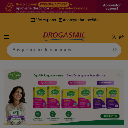
Ver cupons
Acompanhar pedido
Termos mais buscados
Busque por produto ou marca
1
º
fralda
6
º
desodorante
2
º
lenco umedecido
7
º
sabonete líquido
3
º
retinol
8
º
tylenol
4
º
mounjaro
9
º
fralda xg
5
º
fralda geriatrica
10
º
shampoo