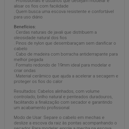
. Profissionais e usuários que desejam modelar e
alisar os fios com facilidade
. Quem busca uma escova resistente e confortável
para uso diário
Benefícios:
. Cerdas naturais de javali que distribuem a
oleosidade natural dos fios
. Pinos de nylon que desembaraçam sem danificar o
cabelo
. Cabo de madeira com borracha antiderrapante para
melhor pegada
. Formato redondo de 19mm ideal para modelar e
criar ondas
. Material cerâmico que ajuda a acelerar a secagem e
proteger os fios do calor
Resultados: Cabelos alinhados, com volume
controlado, brilho natural e penteados duradouros,
facilitando a finalização com secador e garantindo
um acabamento profissional.
Modo de Usar: Separe o cabelo em mechas e
deslize a escova da raiz às pontas acompanhando o
secador. Para modelar, enrole a mecha na escova,