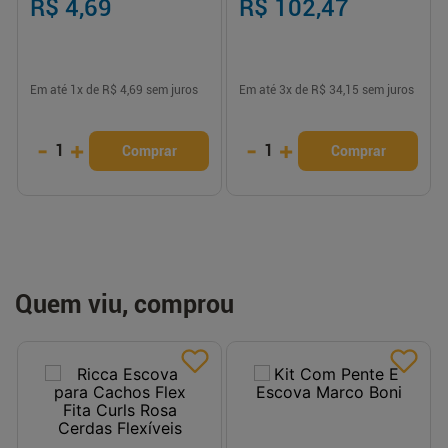
R$ 4,69
R$ 102,47
Em até
1
x de
R$ 4,69
sem juros
Em até
3
x de
R$ 34,15
sem juros
-
+
-
+
1
1
Comprar
Comprar
Quem viu, comprou