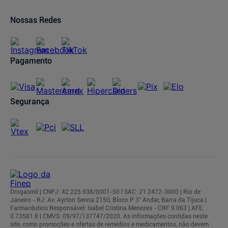
Oferta de Imóveis
Dermaclub
Compra Recorrente
Nossas Redes
Regulamentos
Pagamento
Segurança
Drogasmil | CNPJ: 42.225.938/0001-50 l SAC: 21 2472-3000 | Rio de
Janeiro - RJ: Av. Ayrton Senna 2150, Bloco P 3° Andar, Barra da Tijuca |
Farmacêutico Responsável: Isabel Cristina Menezes - CRF 9.063 | AFE:
0.73581.8 | CMVS: 09/97/137747/2020. As informações contidas neste
site, como promoções e ofertas de remédios e medicamentos, não devem