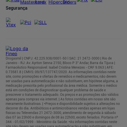
Segurança
Drogasmil | CNPJ: 42.225.938/0001-50 l SAC: 21 2472-3000 | Rio de
Janeiro - RJ: Av. Ayrton Senna 2150, Bloco P 3° Andar, Barra da Tijuca |
Farmacêutico Responsável: Isabel Cristina Menezes - CRF 9.063 | AFE:
0.73581.8 | CMVS: 09/97/137747/2020. As informações contidas neste
site, como promoções e ofertas de remédios e medicamentos, não devem
ser usadas para automedicação e não substituem, em hipótese alguma, a
medicação prescrita pelo profissional da área médica. Somente o médico
está em condições de diagnosticar qualquer problema de saúde e
prescrever o tratamento adequado. Os preços e as promoções são válidos
apenas para compras via internet. | As fotos contidas em nosso site são
meramente ilustrativas. | *Preços e disponibilidade sujeitos a alterações no
decorrer do dia. Antibióticos e antimicrobianos vendas apenas em lojas
físicas ou Televendas 21 2472-3000, atendimento de segunda à sábado
das 07 às 23h00 e domingos de 08 às 22h00, exceto feriados. Portaria nº
344 - 01/02/1999 - Ministério da Saúde. *As informações contidas neste
site não devem ser usadas para automedicação e não substituem, em