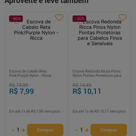
Aproveite e leve também
-
60
%
-
30
%
Escova de Cabelo Reta
Escova Redonda Ricca Pinos
Pink/Purple Nylon - Ricca
Nylon Pontas Protetoras para
Cabelos Finos e Sensíveis
R$ 19,99
R$ 14,49
R$ 7,99
R$ 10,11
Em até
1
x de
R$ 7,99
sem juros
Em até
1
x de
R$ 10,11
sem juros
-
+
-
+
1
1
Comprar
Comprar