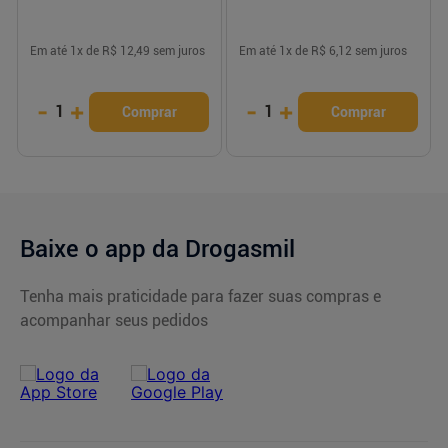
Em até
1
x de
R$ 12,49
sem juros
Em até
1
x de
R$ 6,12
sem juros
-
+
-
+
1
1
Comprar
Comprar
Baixe o app da Drogasmil
Tenha mais praticidade para fazer suas compras e
acompanhar seus pedidos