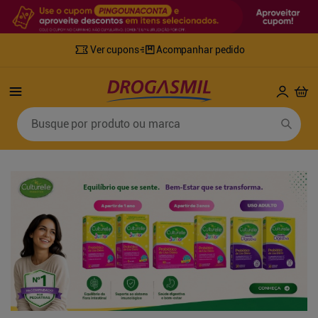
Ver cupons
Acompanhar pedido
Termos mais buscados
Busque por produto ou marca
1
º
fralda
6
º
desodorante
2
º
lenco umedecido
7
º
sabonete líquido
3
º
retinol
8
º
tylenol
4
º
mounjaro
9
º
fralda xg
5
º
fralda geriatrica
10
º
shampoo