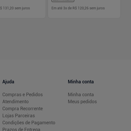
$ 131,20
sem juros
Em até
3
x de
R$ 120,26
sem juros
Em
-
+
1
Comprar
Comprar
Ajuda
Minha conta
Compras e Pedidos
Minha conta
Atendimento
Meus pedidos
Compra Recorrente
Lojas Parceiras
Condições de Pagamento
Prazos de Entrega