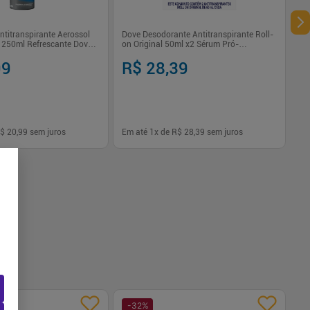
titranspirante Aerossol
Dove Desodorante Antitranspirante Roll-
l 250ml Refrescante Dove
on Original 50ml x2 Sérum Pró-
Ceramidas 72h
99
R$ 28,39
$ 20,99
sem juros
Em até
1
x de
R$ 28,39
sem juros
-
+
1
Comprar
Comprar
-
32
%
-