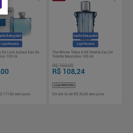
nhe frete grátis!
Ganhe frete grátis!
Loja Parceira
Loja Parceira
 De Loris Azzaro Eau De
The Winner Takes It All Omerta Eau De
Le
lino 100 ml
Toilette Masculino 100 ml
10
R$ 160,00
R$
,00
R$ 108,24
R
LOJA PARCEIRA
LO
$ 177,66
sem juros
Em até
3
x de
R$ 36,08
sem juros
Em
-
+
1
Comprar
Comprar