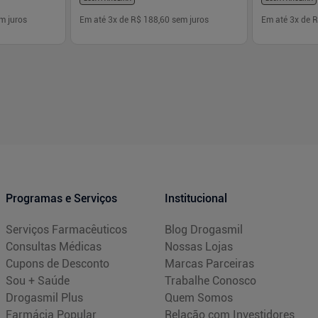
m juros
Em até
3
x de
R$ 188,60
sem juros
Em até
3
x de
R
-
+
-
+
1
1
prar
Comprar
Programas e Serviços
Institucional
Serviços Farmacêuticos
Blog Drogasmil
Consultas Médicas
Nossas Lojas
Cupons de Desconto
Marcas Parceiras
Sou + Saúde
Trabalhe Conosco
Drogasmil Plus
Quem Somos
Farmácia Popular
Relação com Investidores