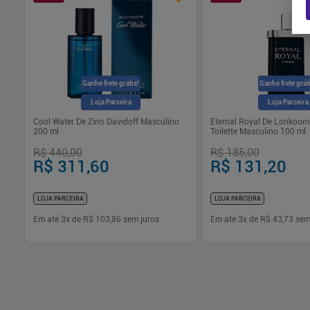
Ganhe frete grátis!
Ganhe frete grát
Loja Parceira
Loja Parceira
Cool Water De Zino Davidoff Masculino
Eternal Royal De Lonkoom
200 ml
Toilette Masculino 100 ml
R$ 440,00
R$ 185,00
R$ 311,60
R$ 131,20
LOJA PARCEIRA
LOJA PARCEIRA
Em até
3
x de
R$ 103,86
sem juros
Em até
3
x de
R$ 43,73
sem
-
+
-
+
1
1
Comprar
Com