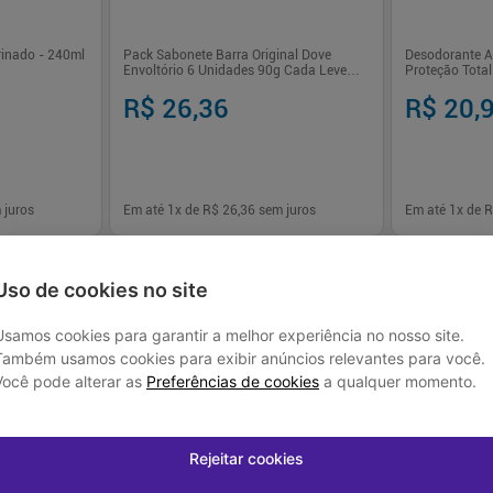
rinado - 240ml
Pack Sabonete Barra Original Dove
Desodorante An
Envoltório 6 Unidades 90g Cada Leve
Proteção Tota
Mais Pague Menos
Men+Care
R$ 26,36
R$ 20,
 juros
Em até
1
x de
R$ 26,36
sem juros
Em até
1
x de
R
-
+
-
+
1
1
prar
Comprar
Uso de cookies no site
Usamos cookies para garantir a melhor experiência no nosso site.
Também usamos cookies para exibir anúncios relevantes para você.
Você pode alterar as
Preferências de cookies
a qualquer momento.
Rejeitar cookies
-
33
%