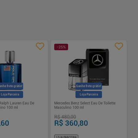
-
25
%
-
nhe frete grátis!
Ganhe frete grátis!
Loja Parceira
Loja Parceira
 Ralph Lauren Eau De
Mercedes Benz Select Eau De Toilette
Dr
lino 100 ml
Masculino 100 ml
To
R$ 480,00
R$
,60
R$ 360,80
R
LOJA PARCEIRA
LO