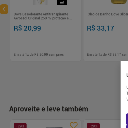
Dove Desodorante Antitranspirante
Óleo de Banho Dove Glice
Aerossol Original 250 ml proteção e
hidratação prolongada
R$ 20,99
R$ 33,17
Em até
1
x de
R$ 20,99
sem juros
Em até
1
x de
R$ 33,17
sem
-
+
-
+
1
1
Comprar
Com
Aproveite e leve também
-
29
%
-
29
%