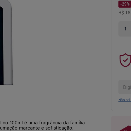
-
29
%
R$ 18
Não sei
ino 100ml é uma fragrância da família
fumação marcante e sofisticação.