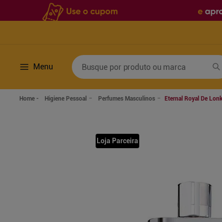
Busque por produto ou marca
Menu
Termos mais buscados
Higiene Pessoal
Perfumes Masculinos
Eternal Royal De Lon
1
º
fralda
6
º
desodorante
2
º
lenco umedecido
7
º
sabonete líquido
Loja Parceira
3
º
retinol
8
º
tylenol
4
º
fralda geriatrica
9
º
fralda xg
5
º
mounjaro
10
º
shampoo