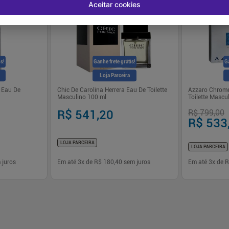
Aceitar cookies
is!
Ganhe frete grátis!
Ga
Loja Parceira
 Eau De
Chic De Carolina Herrera Eau De Toilette
Azzaro Chrome
Masculino 100 ml
Toilette Mascu
R$ 541,20
R$ 799,00
R$ 533
LOJA PARCEIRA
LOJA PARCEIRA
 juros
Em até
3
x de
R$ 180,40
sem juros
Em até
3
x de
R
-
+
-
+
1
1
prar
Comprar