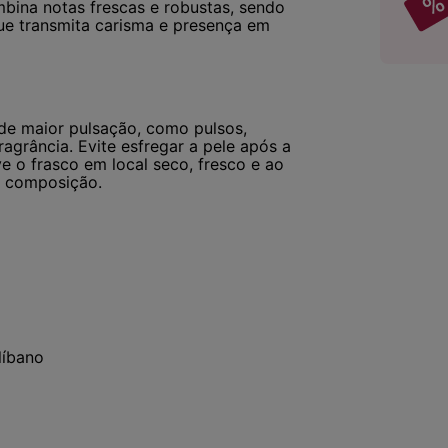
mbina notas frescas e robustas, sendo
ue transmita carisma e presença em
de maior pulsação, como pulsos,
ragrância. Evite esfregar a pele após a
e o frasco em local seco, fresco e ao
da composição.
líbano