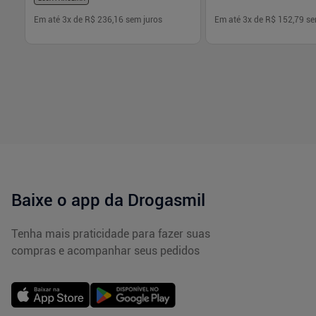
Em até
3
x de
R$ 236,16
sem juros
Em até
3
x de
R$ 152,79
se
-
+
-
+
1
1
Comprar
Com
Baixe o app da Drogasmil
Tenha mais praticidade para fazer suas
compras e acompanhar seus pedidos