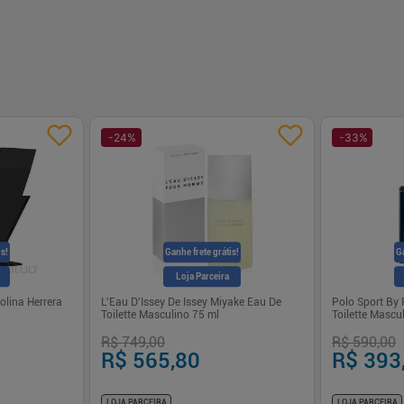
-
24
%
-
33
%
is!
Ganhe frete grátis!
Ga
Loja Parceira
lina Herrera
L'Eau D'Issey De Issey Miyake Eau De
Polo Sport By
Toilette Masculino 75 ml
Toilette Mascu
R$ 749,00
R$ 590,00
R$ 565,80
R$ 393
LOJA PARCEIRA
LOJA PARCEIRA