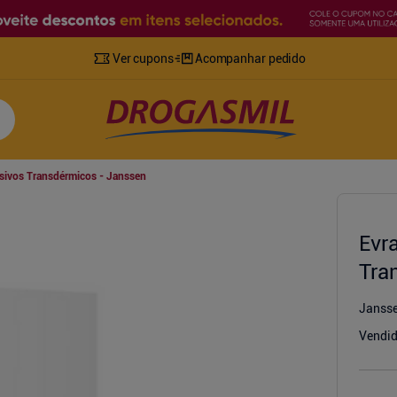
Ver cupons
Acompanhar pedido
sivos Transdérmicos - Janssen
Evr
Tra
Janss
Vendid