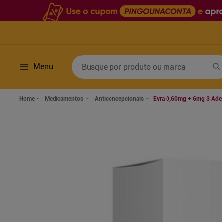
Busque por produto ou marca
Menu
Termos mais buscados
Medicamentos
Anticoncepcionais
Evra 0,60mg + 6mg 3 Ade
1
º
fralda
6
º
desodorante
2
º
lenco umedecido
7
º
sabonete líquido
3
º
retinol
8
º
tylenol
4
º
fralda geriatrica
9
º
fralda xg
5
º
mounjaro
10
º
shampoo