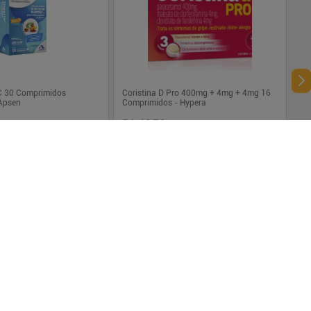
C 30 Comprimidos
Coristina D Pro 400mg + 4mg + 4mg 16
 Apsen
Comprimidos - Hypera
,99
R$ 46,76
R$ 34,69
$ 34,33
sem juros
Em até
1
x de
R$ 34,69
sem juros
-
+
1
Comprar
Comprar