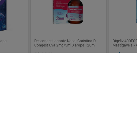
Caps
Descongestionante Nasal Coristina D
Digeliv 400FC
Congest Uva 2mg/5ml Xarope 120ml
Mastigáveis -
R$ 25,21
R$ 102
R$ 19,90
 juros
Em até
1
x de
R$ 19,90
sem juros
Em até
3
x de
R
-
+
-
+
1
1
prar
Comprar