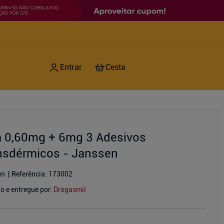
a 0,60mg + 6mg 3 Adesivos
nsdérmicos - Janssen
en
Referência
:
173002
o e entregue por:
Drogasmil