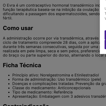
O Evra é um contraceptivo hormonal transdérmico indica
função terapêutica baseia-se na inibição da ovulação e n
dificultando a passagem dos espermatozoides, sendo de
fértil.
Como usar
A administração ocorre por via transdérmica, através da 
ciclo de tratamento compreende 28 dias, com a aplica
durante três semanas consecutivas, seguida por uma paus
realizada em pele limpa, seca e sem pelos, preferencial
do braço ou parte superior do dorso, alternando o local 
Ficha Técnica
Princípio ativo: Norelgestromina e Etinilestradiol
Forma de administração: Uso transdérmico (pele)
Doenças e complicações tratadas: Prevenção da gr
Classe do medicamento: Anticoncepcionais
Tipo de medicamento: Referência
Apresentação: Embalagem com 3 adesivos transdé