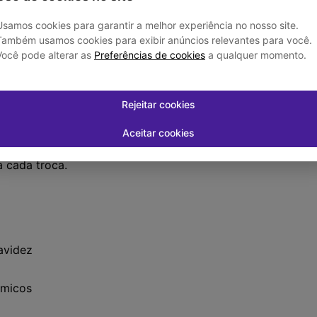
do para a prevenção da gravidez. Sua
Usamos cookies para garantir a melhor experiência no nosso site.
a alteração do muco cervical,
stinado ao público feminino em idade
Também usamos cookies para exibir anúncios relevantes para você.
Você pode alterar as
Preferências de cookies
a qualquer momento.
Rejeitar cookies
aplicação de adesivos sobre a pele. O
ção de um novo adesivo semanalmente
Aceitar cookies
a de sete dias. A aplicação deve ser
mente nas nádegas, abdome, face externa
a cada troca.
avidez
rmicos