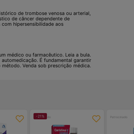
stórico de trombose venosa ou arterial,
stico de câncer dependente de
 com hipersensibilidade aos
um médico ou farmacêutico. Leia a bula.
 automedicação. É fundamental garantir
do método. Venda sob prescrição médica.
-
21
%
Patrocinado
Patrocinado