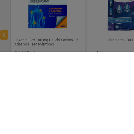
Loxonin Flex 100 mg Daiichi Sankyo - 7
Probians - 30 
Adesivos Transdérmicos
R$ 135,49
R$ 131,90
R$ 126,99
Em até
3
x de
R$ 42,33
sem juros
Em até
3
x de
R$ 43,96
sem
-
+
-
+
1
1
Comprar
Com