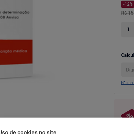
-
12
%
R$ 15
Calcul
Não sei
Uso de cookies no site