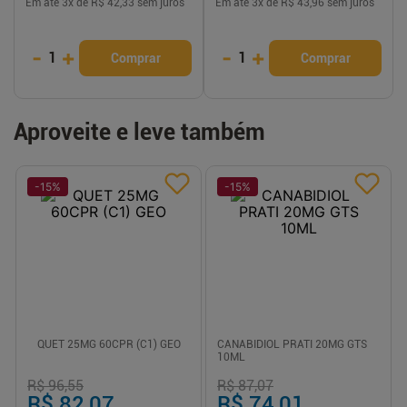
Em até
3
x de
R$ 42,33
sem juros
Em até
3
x de
R$ 43,96
sem juros
-
+
-
+
1
1
Comprar
Comprar
Aproveite e leve também
-
15
%
-
15
%
QUET 25MG 60CPR (C1) GEO
CANABIDIOL PRATI 20MG GTS
10ML
R$ 96,55
R$ 87,07
R$ 82,07
R$ 74,01