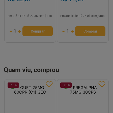
Em até
3
x de
R$ 27,35
sem juros
Em até
1
x de
R$ 74,01
sem juros
-
+
-
+
1
1
Comprar
Comprar
Quem viu, comprou
-
15
%
-
23
%