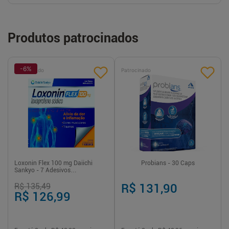
Produtos patrocinados
-
6
%
Patrocinado
Patrocinado
Loxonin Flex 100 mg Daiichi
Probians - 30 Caps
Sankyo - 7 Adesivos
Transdérmicos
R$ 135,49
R$ 131,90
R$ 126,99