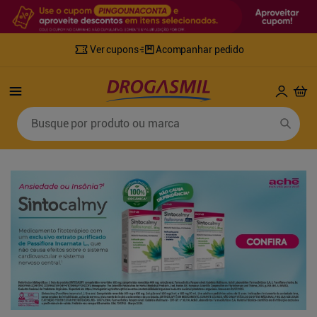
Ver cupons
Acompanhar pedido
Termos mais buscados
Busque por produto ou marca
1
º
fralda
6
º
desodorante
2
º
lenco umedecido
7
º
sabonete líquido
3
º
retinol
8
º
tylenol
4
º
fralda geriatrica
9
º
fralda xg
5
º
mounjaro
10
º
shampoo