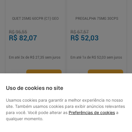
QUET 25MG 60CPR (C1) GEO
PREGALPHA 75MG 30CPS
R$ 96,55
R$ 67,57
R$ 82,07
R$ 52,03
Em até
3
x de
R$ 27,35
sem juros
Em até
1
x de
R$ 52,03
sem juros
-
+
-
+
1
1
Comprar
Comprar
Uso de cookies no site
Usamos cookies para garantir a melhor experiência no nosso
site. Também usamos cookies para exibir anúncios relevantes
para você. Você pode alterar as
Preferências de cookies
a
Baixe o app da Drogasmil
qualquer momento.
Tenha mais praticidade para fazer suas compras e