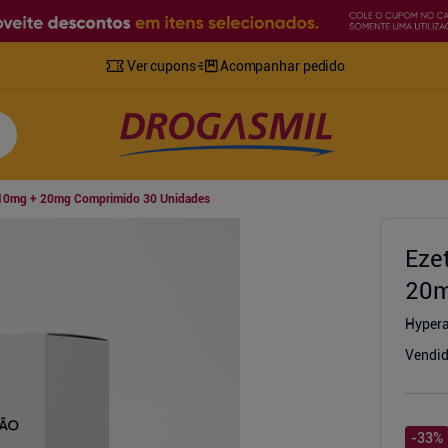
Ver cupons
Acompanhar pedido
S 10mg + 20mg Comprimido 30 Unidades
Eze
20m
Hyper
Vendid
-
33
%