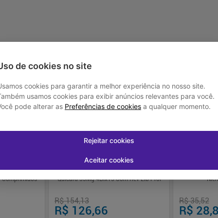
Uso de cookies no site
Usamos cookies para garantir a melhor experiência no nosso site.
-
7
%
-
19
%
Também usamos cookies para exibir anúncios relevantes para você.
Você pode alterar as
Preferências de cookies
a qualquer momento.
Rejeitar cookies
Aceitar cookies
0 Comprimidos
Quicard 35Mg 4Blx15 Com Rev Lib Prol
Nie
R$ 154,13
R$ 35,52
R$ 126,66
R$ 28,