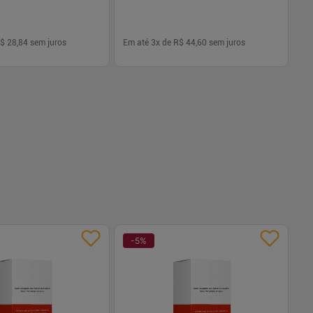
$ 28,84
sem juros
Em até
3
x de
R$ 44,60
sem juros
Em
-
+
1
Comprar
Comprar
-
5
%
-