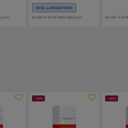
DESC.LABORATÓRIO
 juros
Em até
3
x de
R$ 48,03
sem juros
Em até
1
x de
R
-
+
-
+
1
1
prar
Comprar
-
14
%
-
40
%