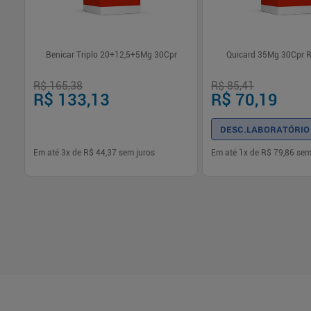
Benicar Triplo 20+12,5+5Mg 30Cpr
Quicard 35Mg 30Cpr Re
R$ 165,38
R$ 85,41
R$ 133,13
R$ 70,19
DESC.LABORATÓRIO
Em até
3
x de
R$ 44,37
sem juros
Em até
1
x de
R$ 79,86
sem
-
+
-
+
1
1
Comprar
Com