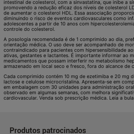
intestinal de colesterol, com a sinvastatina, que inibe a s
promovendo a redução eficaz dos níveis de colesterol LDL,
de aumentar o colesterol HDL. Essa associação proporcio
diminuindo o risco de eventos cardiovasculares como infa
adolescentes a partir de 10 anos com hipercolesterolemi
controle do colesterol.
A posologia recomendada é de 1 comprimido ao dia, pref
orientação médica. O uso deve ser acompanhado de mon
contraindicado para pacientes com hipersensibilidade a
ativas, gestantes e lactantes. É importante informar ao 
medicamentos que possam interferir no metabolismo he
armazenado em local seco e fresco, fora do alcance de c
Cada comprimido contém 10 mg de ezetimiba e 20 mg de 
lactose e celulose microcristalina. Apresenta-se em com
em embalagem com 30 unidades para administração oral.
observado em algumas semanas, com melhora significativa
cardiovascular. Venda sob prescrição médica. Leia a bula
Produtos patrocinados