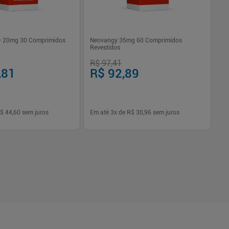
 + 20mg 30 Comprimidos
Neovangy 35mg 60 Comprimidos
Li
Revestidos
Co
R$ 97,41
R$
,81
R$ 92,89
R
$ 44,60
sem juros
Em até
3
x de
R$ 30,96
sem juros
Em
-
+
1
Comprar
Comprar