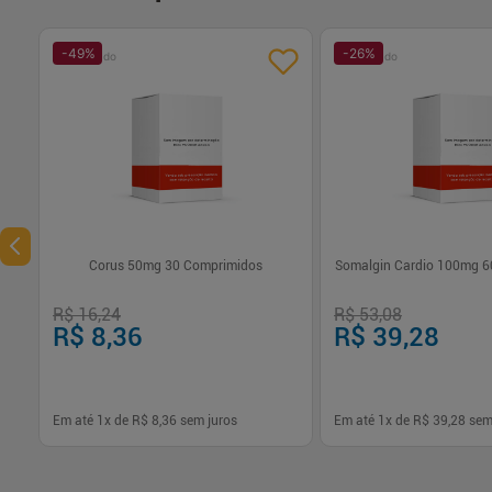
-
49
%
-
26
%
Patrocinado
Patrocinado
Corus 50mg 30 Comprimidos
Somalgin Cardio 100mg 6
R$ 16,24
R$ 53,08
R$ 8,36
R$ 39,28
Em até
1
x de
R$ 8,36
sem juros
Em até
1
x de
R$ 39,28
sem
-
+
-
+
1
1
Comprar
Com