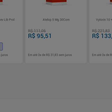
v Lib Prol
Atelop 5 Mg 30Com
Vytorin 10
R$ 111,06
R$ 221,83
R$ 95,51
R$ 133
 juros
Em até
3
x de
R$ 31,83
sem juros
Em até
3
x de
R
-
+
-
+
1
1
prar
Comprar