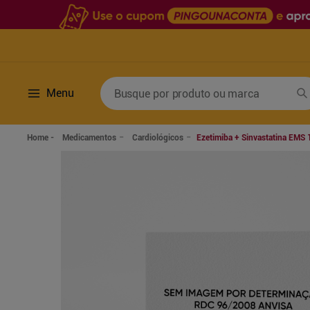
Busque por produto ou marca
Menu
Termos mais buscados
Medicamentos
Cardiológicos
Ezetimiba + Sinvastatina EM
1
º
fralda
6
º
desodorante
2
º
lenco umedecido
7
º
sabonete líquido
3
º
retinol
8
º
tylenol
4
º
mounjaro
9
º
fralda xg
5
º
fralda geriatrica
10
º
shampoo