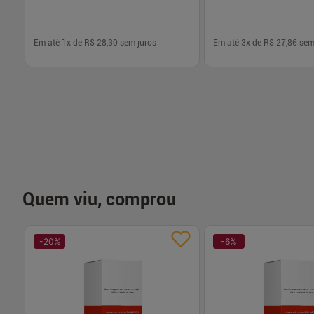
Em até
1
x de
R$ 28,30
sem juros
Em até
3
x de
R$ 27,86
sem
-
+
-
+
1
1
Comprar
Com
Quem viu, comprou
-
20
%
-
6
%