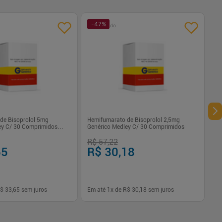
-
47
%
Patrocinado
de Bisoprolol 5mg
Hemifumarato de Bisoprolol 2,5mg
ey C/ 30 Comprimidos
Genérico Medley C/ 30 Comprimidos
R$ 57,22
65
R$ 30,18
$ 33,65
sem juros
Em até
1
x de
R$ 30,18
sem juros
-
+
1
Comprar
Comprar