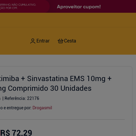
timiba + Sinvastatina EMS 10mg +
g Comprimido 30 Unidades
a
Referência
:
22176
o e entregue por:
Drogasmil
R$ 72,29