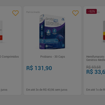
-
52
%
Patrocinado
Patrocinado
0 Comprimidos
Probians - 30 Caps
Hemifumarato 
Genérico Medl
Revestidos
R$ 131,90
R$ 69,68
R$ 33,
 juros
Em até
3
x de
R$ 43,96
sem juros
Em até
1
x de
R
-
+
-
+
1
1
prar
Comprar