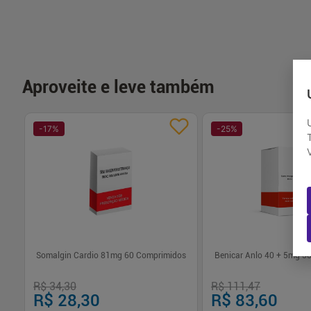
Aproveite e leve também
-
17
%
-
25
%
dos
Somalgin Cardio 81mg 60 Comprimidos
Benicar Anlo 40 + 5mg 3
R$ 34,30
R$ 111,47
R$ 28,30
R$ 83,60