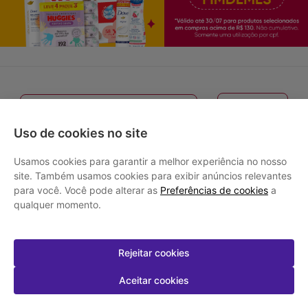
FILTRAR
ORDENAR POR
MAIS VENDIDOS
Uso de cookies no site
Usamos cookies para garantir a melhor experiência no nosso
-
13
%
-
13
%
site. Também usamos cookies para exibir anúncios relevantes
para você. Você pode alterar as
Preferências de cookies
a
qualquer momento.
Rejeitar cookies
Aceitar cookies
Fralda Huggies Máxima Proteção
Fralda Huggies Máxima Proteção
80 Un XXG
82 Un XG