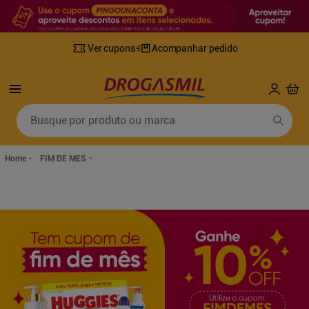
Ver cupons
Acompanhar pedido
Termos mais buscados
Busque por produto ou marca
1
º
fralda
6
º
mounjaro
2
º
lenco umedecido
7
º
sabonete líquido
FIM DE MES
3
º
retinol
8
º
tylenol
4
º
fralda geriatrica
9
º
fralda xg
5
º
desodorante
10
º
shampoo