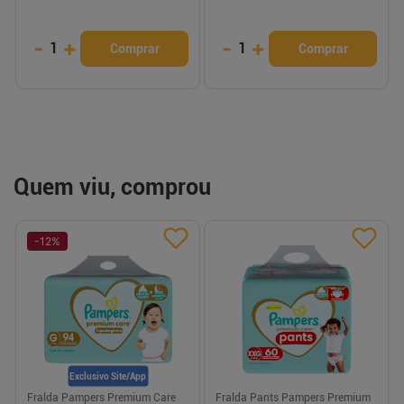
-
+
-
+
1
1
Comprar
Comprar
Quem viu, comprou
-
12
%
Exclusivo Site/App
Fralda Pampers Premium Care
Fralda Pants Pampers Premium