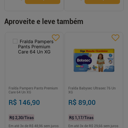
Aproveite e leve também
Fralda Pampers Pants Premium
Fralda Babysec Ultrasec 76 Un
Care 64 Un XG
XG
R$ 146,90
R$ 89,00
R$ 2,30
/Tiras
R$ 1,17
/Tiras
Em até
3
x de
R$ 48,96
sem juros
Em até
3
x de
R$ 29,66
sem juros