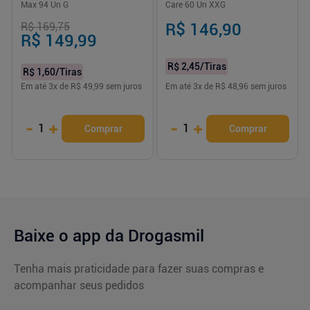
Max 94 Un G
Care 60 Un XXG
R$ 169,75
R$ 146,90
R$ 149,99
R$ 2,45
/Tiras
R$ 1,60
/Tiras
Em até
3
x de
R$ 49,99
sem juros
Em até
3
x de
R$ 48,96
sem juros
-
+
-
+
1
1
Comprar
Comprar
Baixe o app da Drogasmil
Tenha mais praticidade para fazer suas compras e
acompanhar seus pedidos