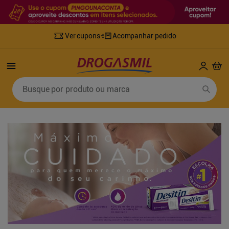
Ver cupons
Acompanhar pedido
Termos mais buscados
Busque por produto ou marca
1
º
fralda
6
º
desodorante
2
º
lenco umedecido
7
º
sabonete líquido
3
º
retinol
8
º
tylenol
4
º
mounjaro
9
º
fralda xg
5
º
fralda geriatrica
10
º
shampoo