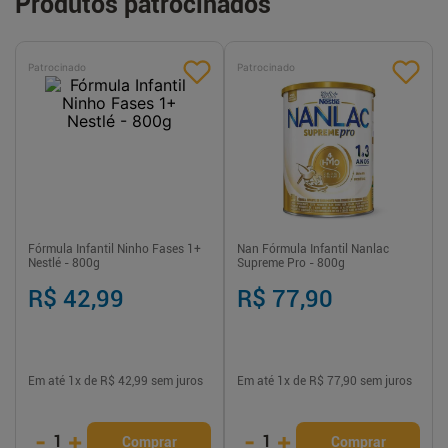
Produtos patrocinados
Patrocinado
Patrocinado
Fórmula Infantil Ninho Fases 1+
Nan Fórmula Infantil Nanlac
Nestlé - 800g
Supreme Pro - 800g
R$ 42,99
R$ 77,90
Em até
1
x de
R$ 42,99
sem juros
Em até
1
x de
R$ 77,90
sem juros
-
+
-
+
1
1
Comprar
Comprar