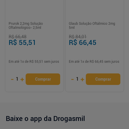
Prurok 2,2mg Solução
Glaub Solução Oftálmico 2mg
Oftalmológico- 2,5ml
5ml
R$ 66,48
R$ 84,01
R$ 55,51
R$ 66,45
Em até
1
x de
R$ 55,51
sem juros
Em até
1
x de
R$ 66,45
sem juros
-
+
-
+
1
1
Comprar
Comprar
Baixe o app da Drogasmil