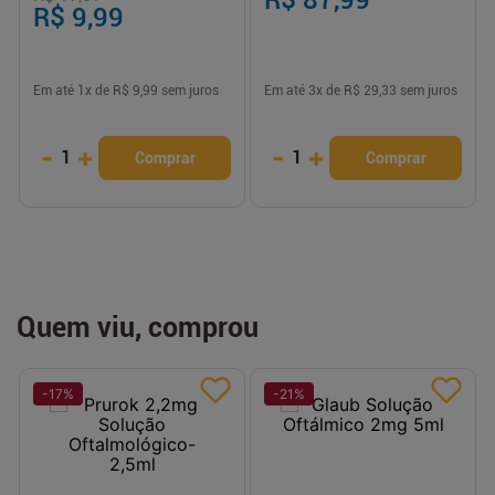
R$ 9,99
Em até
1
x de
R$ 9,99
sem juros
Em até
3
x de
R$ 29,33
sem juros
-
+
-
+
1
1
Comprar
Comprar
Quem viu, comprou
-
17
%
-
21
%