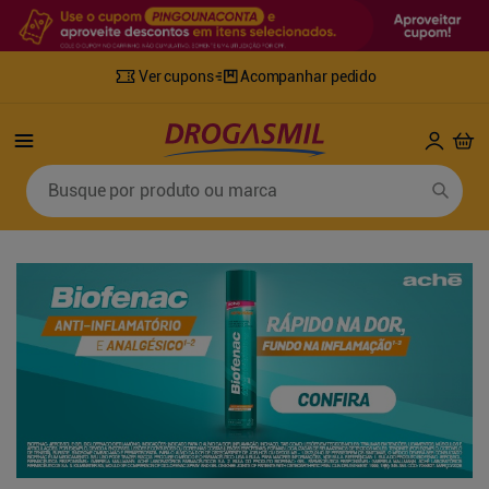
Ver cupons
Acompanhar pedido
Termos mais buscados
Busque por produto ou marca
1
º
fralda
6
º
desodorante
2
º
lenco umedecido
7
º
sabonete líquido
3
º
retinol
8
º
tylenol
4
º
mounjaro
9
º
fralda xg
5
º
fralda geriatrica
10
º
shampoo