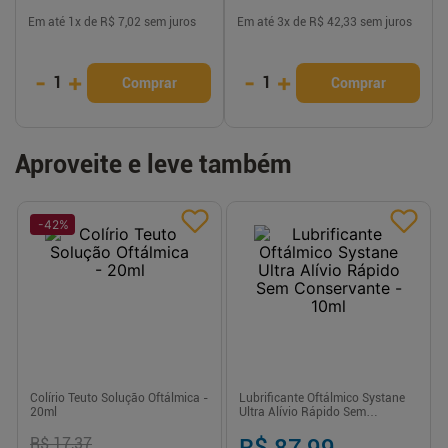
Em até
1
x de
R$ 7,02
sem juros
Em até
3
x de
R$ 42,33
sem juros
-
+
-
+
1
1
Comprar
Comprar
Aproveite e leve também
-
42
%
Colírio Teuto Solução Oftálmica -
Lubrificante Oftálmico Systane
20ml
Ultra Alívio Rápido Sem
Conservante - 10ml
R$ 17,37
R$ 87,99