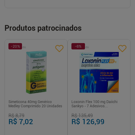
Produtos patrocinados
-
20
%
-
6
%
Patrocinado
Patrocinado
Simeticona 40mg Genérico
Loxonin Flex 100 mg Daiichi
Medley Comprimido 20 Unidades
Sankyo - 7 Adesivos
Transdérmicos
R$ 8,79
R$ 135,49
R$ 7,02
R$ 126,99