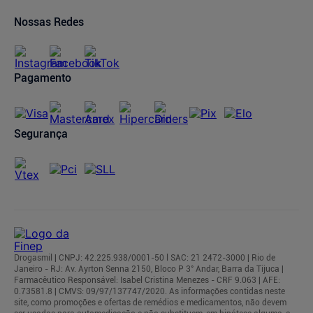
Oferta de Imóveis
Dermaclub
Compra Recorrente
Nossas Redes
Regulamentos
Pagamento
Segurança
Drogasmil | CNPJ: 42.225.938/0001-50 l SAC: 21 2472-3000 | Rio de
Janeiro - RJ: Av. Ayrton Senna 2150, Bloco P 3° Andar, Barra da Tijuca |
Farmacêutico Responsável: Isabel Cristina Menezes - CRF 9.063 | AFE:
0.73581.8 | CMVS: 09/97/137747/2020. As informações contidas neste
site, como promoções e ofertas de remédios e medicamentos, não devem