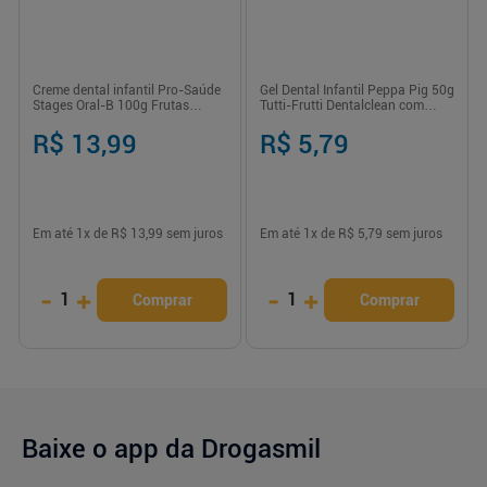
Creme dental infantil Pro-Saúde
Gel Dental Infantil Peppa Pig 50g
Stages Oral-B 100g Frutas
Tutti-Frutti Dentalclean com
Silvestres - Previne cáries
Flúor Anticáries
R$ 13,99
R$ 5,79
Em até
1
x de
R$ 13,99
sem juros
Em até
1
x de
R$ 5,79
sem juros
-
+
-
+
1
1
Comprar
Comprar
Baixe o app da Drogasmil