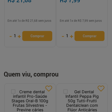
R$ 21,68
R$ 7,99
Em até
1
x de
R$ 21,68
sem juros
Em até
1
x de
R$ 7,99
sem juros
-
+
-
+
1
1
Comprar
Comprar
Quem viu, comprou