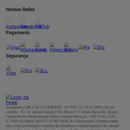
Oferta de Imóveis
Dermaclub
Compra Recorrente
Nossas Redes
Regulamentos
Pagamento
Segurança
Drogasmil | CNPJ: 42.225.938/0001-50 l SAC: 21 2472-3000 | Rio de
Janeiro - RJ: Av. Ayrton Senna 2150, Bloco P 3° Andar, Barra da Tijuca |
Farmacêutico Responsável: Isabel Cristina Menezes - CRF 9.063 | AFE:
0.73581.8 | CMVS: 09/97/137747/2020. As informações contidas neste
site, como promoções e ofertas de remédios e medicamentos, não devem