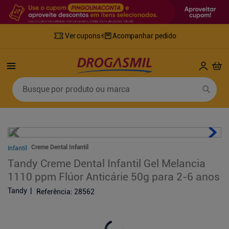
Ver cupons
Acompanhar pedido
Termos mais buscados
Busque por produto ou marca
1
º
fralda
6
º
desodorante
2
º
lenco umedecido
7
º
sabonete líquido
3
º
retinol
8
º
tylenol
Creme Dental Infantil
Infantil
4
º
mounjaro
9
º
fralda xg
Tandy Creme Dental Infantil Gel Melancia
5
º
fralda geriatrica
10
º
shampoo
1110 ppm Flúor Anticárie 50g para 2-6 anos
Tandy
Referência
:
28562