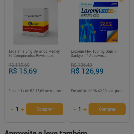
Tadalafila 5mg Genérico Medley
Loxonin Flex 100 mg Daiichi
30 Comprimidos Revestidos
Sankyo - 7 Adesivos
Transdérmicos
R$ 110,60
R$ 135,49
R$ 15,69
R$ 126,99
Em até
1
x de
R$ 15,69
sem juros
Em até
3
x de
R$ 42,33
sem juros
-
+
-
+
1
1
Comprar
Comprar
Aproveite e leve também