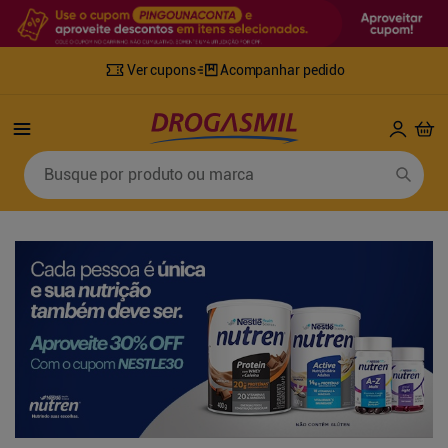
Ver cupons
Acompanhar pedido
Termos mais buscados
Busque por produto ou marca
1
º
fralda
6
º
mounjaro
2
º
lenco umedecido
7
º
sabonete líquido
3
º
retinol
8
º
tylenol
4
º
fralda geriatrica
9
º
fralda xg
5
º
desodorante
10
º
shampoo