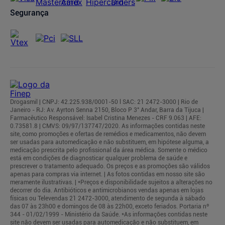
Segurança
Drogasmil | CNPJ: 42.225.938/0001-50 l SAC: 21 2472-3000 | Rio de
Janeiro - RJ: Av. Ayrton Senna 2150, Bloco P 3° Andar, Barra da Tijuca |
Farmacêutico Responsável: Isabel Cristina Menezes - CRF 9.063 | AFE:
0.73581.8 | CMVS: 09/97/137747/2020. As informações contidas neste
site, como promoções e ofertas de remédios e medicamentos, não devem
ser usadas para automedicação e não substituem, em hipótese alguma, a
medicação prescrita pelo profissional da área médica. Somente o médico
está em condições de diagnosticar qualquer problema de saúde e
prescrever o tratamento adequado. Os preços e as promoções são válidos
apenas para compras via internet. | As fotos contidas em nosso site são
meramente ilustrativas. | *Preços e disponibilidade sujeitos a alterações no
decorrer do dia. Antibióticos e antimicrobianos vendas apenas em lojas
físicas ou Televendas 21 2472-3000, atendimento de segunda à sábado
das 07 às 23h00 e domingos de 08 às 22h00, exceto feriados. Portaria nº
344 - 01/02/1999 - Ministério da Saúde. *As informações contidas neste
site não devem ser usadas para automedicação e não substituem, em