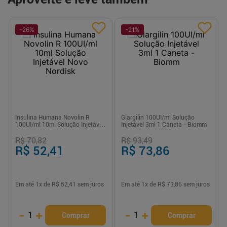
-
26
%
-
21
%
Insulina Humana Novolin R
Glargilin 100UI/ml Solução
100UI/ml 10ml Solução Injetável
Injetável 3ml 1 Caneta - Biomm
Novo Nordisk
R$ 70,82
R$ 93,49
R$ 52,41
R$ 73,86
Em até
1
x de
R$ 52,41
sem juros
Em até
1
x de
R$ 73,86
sem juros
-
+
-
+
1
1
Comprar
Comprar