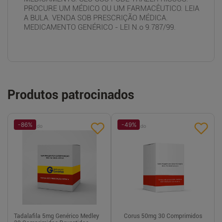
PROCURE UM MÉDICO OU UM FARMACÊUTICO. LEIA
A BULA. VENDA SOB PRESCRIÇÃO MÉDICA.
MEDICAMENTO GENÉRICO - LEI N.o 9.787/99.
Produtos patrocinados
-
86
%
-
49
%
Patrocinado
Patrocinado
Tadalafila 5mg Genérico Medley
Corus 50mg 30 Comprimidos