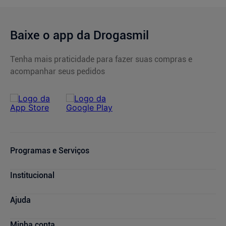
Baixe o app da Drogasmil
Tenha mais praticidade para fazer suas compras e
acompanhar seus pedidos
Programas e Serviços
Cupons de Desconto
Institucional
Serviços Farmacêuticos
Consultas Médicas
Blog Drogasmil
Ajuda
Sou + Saúde
Nossas Lojas
Drogasmil Plus
Marcas Parceiras
Dúvidas Frequentes
Minha conta