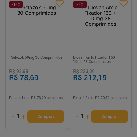
-
16
%
-
5
%
Selozok 50mg 30 Comprimidos
Diovan Amlo Fixador 160 +
10mg 28 Comprimidos
R$ 93,68
R$ 223,36
R$ 78,69
R$ 212,19
Em até
1
x de
R$ 78,69
sem juros
Em até
3
x de
R$ 70,73
sem juros
-
+
-
+
1
1
Comprar
Comprar