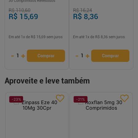
30 Comprimidos Revestidos
R$ 110,60
R$ 16,24
R$ 15,69
R$ 8,36
Em até
1
x de
R$ 15,69
sem juros
Em até
1
x de
R$ 8,36
sem juros
-
+
-
+
1
1
Comprar
Comprar
Aproveite e leve também
-
23
%
-
21
%