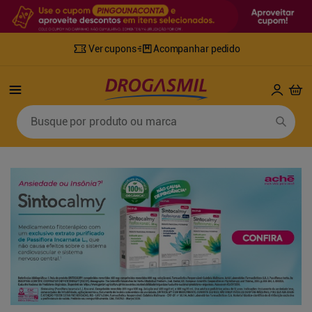
Ver cupons
Acompanhar pedido
Termos mais buscados
Busque por produto ou marca
1
º
fralda
6
º
desodorante
2
º
lenco umedecido
7
º
sabonete líquido
3
º
retinol
8
º
tylenol
4
º
mounjaro
9
º
fralda xg
5
º
fralda geriatrica
10
º
shampoo