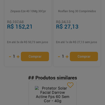
Zinpass Eze 40 10Mg 30Cpr
Roxflan 5mg 30 Comprimidos
R$ 197,68
R$ 34,13
R$ 152,21
R$ 27,13
Em até
3
x de
R$ 50,73
sem juros
Em até
1
x de
R$ 27,13
sem juros
-
+
-
+
1
1
Comprar
Comprar
## Produtos similares