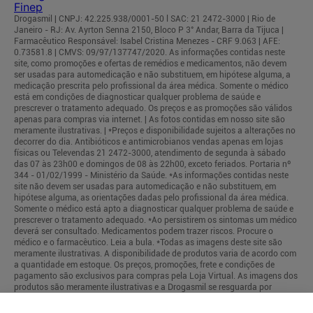
Drogasmil | CNPJ: 42.225.938/0001-50 l SAC: 21 2472-3000 | Rio de
Janeiro - RJ: Av. Ayrton Senna 2150, Bloco P 3° Andar, Barra da Tijuca |
Farmacêutico Responsável: Isabel Cristina Menezes - CRF 9.063 | AFE:
0.73581.8 | CMVS: 09/97/137747/2020. As informações contidas neste
site, como promoções e ofertas de remédios e medicamentos, não devem
ser usadas para automedicação e não substituem, em hipótese alguma, a
medicação prescrita pelo profissional da área médica. Somente o médico
está em condições de diagnosticar qualquer problema de saúde e
prescrever o tratamento adequado. Os preços e as promoções são válidos
apenas para compras via internet. | As fotos contidas em nosso site são
meramente ilustrativas. | *Preços e disponibilidade sujeitos a alterações no
decorrer do dia. Antibióticos e antimicrobianos vendas apenas em lojas
físicas ou Televendas 21 2472-3000, atendimento de segunda à sábado
das 07 às 23h00 e domingos de 08 às 22h00, exceto feriados. Portaria nº
344 - 01/02/1999 - Ministério da Saúde. *As informações contidas neste
site não devem ser usadas para automedicação e não substituem, em
hipótese alguma, as orientações dadas pelo profissional da área médica.
Somente o médico está apto a diagnosticar qualquer problema de saúde e
prescrever o tratamento adequado. *Ao persistirem os sintomas um médico
deverá ser consultado. Medicamentos podem trazer riscos. Procure o
médico e o farmacêutico. Leia a bula. *Todas as imagens deste site são
meramente ilustrativas. A disponibilidade de produtos varia de acordo com
a quantidade em estoque. Os preços, promoções, frete e condições de
pagamento são exclusivos para compras pela Loja Virtual. As imagens dos
produtos são meramente ilustrativas e a Drogasmil se resguarda por
quaisquer eventuais erros de informações.