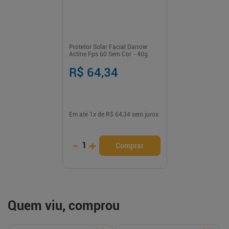
Protetor Solar Facial Darrow
Actine Fps 60 Sem Cor - 40g
R$ 64,34
Em até
1
x de
R$ 64,34
sem juros
-
+
1
Comprar
Quem viu, comprou