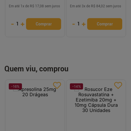
Em até
1
x de
R$ 17,08
sem juros
Em até
3
x de
R$ 84,02
sem juros
-
+
-
+
1
1
Comprar
Comprar
Quem viu, comprou
-
16
%
-
14
%