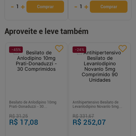
-
+
-
+
1
1
Comprar
Comprar
Aproveite e leve também
-
45
%
-
24
%
Besilato de Anlodipino 10mg
Antihipertensivo Besilato de
Prati-Donaduzzi - 30
Levanlodipino Novanlo 5mg
Comprimidos
Comprimido 90 Unidades
R$ 31,25
R$ 331,67
R$ 17,08
R$ 252,07