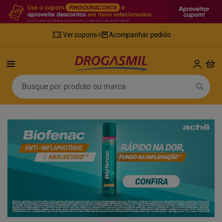
Ver cupons
Acompanhar pedido
Termos mais buscados
Busque por produto ou marca
1
º
fralda
6
º
mounjaro
2
º
lenco umedecido
7
º
sabonete líquido
3
º
retinol
8
º
tylenol
4
º
fralda geriatrica
9
º
fralda xg
5
º
desodorante
10
º
shampoo