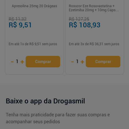
Apresolina 25mg 20 Drágeas
Rosucor Eze Rosuvastatina +
Ezetimiba 20mg + 10mg Cápsula
Dura 30 Unidades
R$ 11,32
R$ 127,25
R$ 9,51
R$ 108,93
Em até
1
x de
R$ 9,51
sem juros
Em até
3
x de
R$ 36,31
sem juros
-
+
-
+
1
1
Comprar
Comprar
Baixe o app da Drogasmil
Tenha mais praticidade para fazer suas compras e
acompanhar seus pedidos