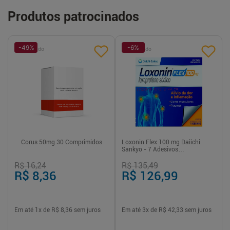
Produtos patrocinados
-
49
%
-
6
%
Patrocinado
Patrocinado
Corus 50mg 30 Comprimidos
Loxonin Flex 100 mg Daiichi
Sankyo - 7 Adesivos
Transdérmicos
R$ 16,24
R$ 135,49
R$ 8,36
R$ 126,99
Em até
1
x de
R$ 8,36
sem juros
Em até
3
x de
R$ 42,33
sem juros