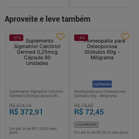
Aproveite e leve também
-
27
%
-
4
%
Loja Parceira
Suplemento Sigmatriol Calcitriol
Homeopatia para Osteoporose
Germed 0,25mcg Cápsula 90
Glóbulos 60g - Miligrama
Unidades
R$ 514,14
R$ 75,80
R$ 372,91
R$ 72,45
LOJA PARCEIRA
Em até
3
x de
R$ 124,30
sem
juros
Em até
2
x de
R$ 36,22
sem juros