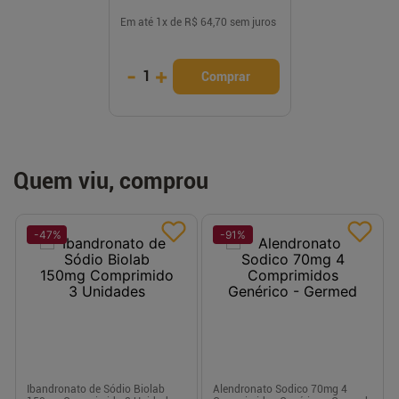
Em até
1
x de
R$ 64,70
sem juros
-
+
1
Comprar
Quem viu, comprou
-
47
%
-
91
%
Ibandronato de Sódio Biolab
Alendronato Sodico 70mg 4