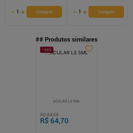
-
+
-
+
1
1
Comprar
Comprar
## Produtos similares
-
24
%
ACULAR LS 5ML
R$ 84,58
R$ 64,70