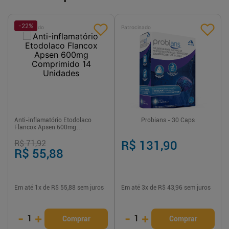
-
22
%
Patrocinado
Patrocinado
Anti-inflamatório Etodolaco
Probians - 30 Caps
Flancox Apsen 600mg
Comprimido 14 Unidades
R$ 71,92
R$ 131,90
R$ 55,88
Em até
1
x de
R$ 55,88
sem juros
Em até
3
x de
R$ 43,96
sem juros
-
+
-
+
1
1
Comprar
Comprar