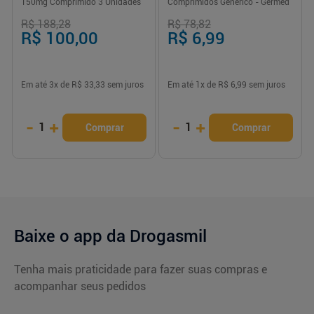
150mg Comprimido 3 Unidades
Comprimidos Genérico - Germed
R$ 188,28
R$ 78,82
R$ 100,00
R$ 6,99
Em até
3
x de
R$ 33,33
sem juros
Em até
1
x de
R$ 6,99
sem juros
-
+
-
+
1
1
Comprar
Comprar
Baixe o app da Drogasmil
Tenha mais praticidade para fazer suas compras e
acompanhar seus pedidos