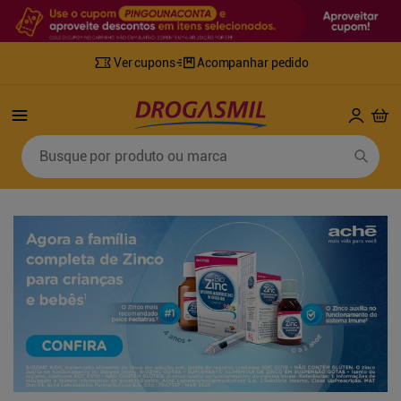
Ver cupons
Acompanhar pedido
Termos mais buscados
Busque por produto ou marca
1
º
fralda
6
º
desodorante
2
º
lenco umedecido
7
º
sabonete líquido
3
º
retinol
8
º
tylenol
4
º
mounjaro
9
º
fralda xg
5
º
fralda geriatrica
10
º
shampoo