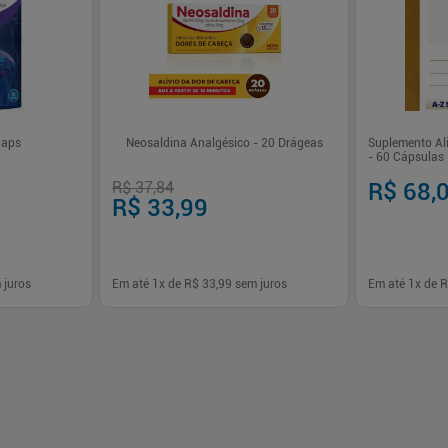
Caps
Neosaldina Analgésico - 20 Drágeas
Suplemento Al
- 60 Cápsulas
R$ 37,84
R$ 68,
R$ 33,99
 juros
Em até
1
x de
R$ 33,99
sem juros
Em até
1
x de
R
-
+
-
+
1
1
prar
Comprar