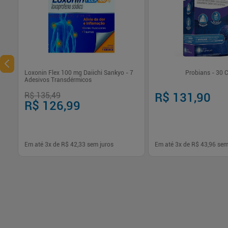
Loxonin Flex 100 mg Daiichi Sankyo - 7
Probians - 30 
Adesivos Transdérmicos
R$ 135,49
R$ 131,90
R$ 126,99
Em até
3
x de
R$ 42,33
sem juros
Em até
3
x de
R$ 43,96
sem
-
+
-
+
1
1
Comprar
Com