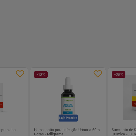
-
+
-
+
1
1
prar
Comprar
-
18
%
-
25
%
Loja Parceira
mprimidos
Homeopatia para Infecção Urinária 60ml
Succinato de 
Gotas - Miligrama
Química -30 C