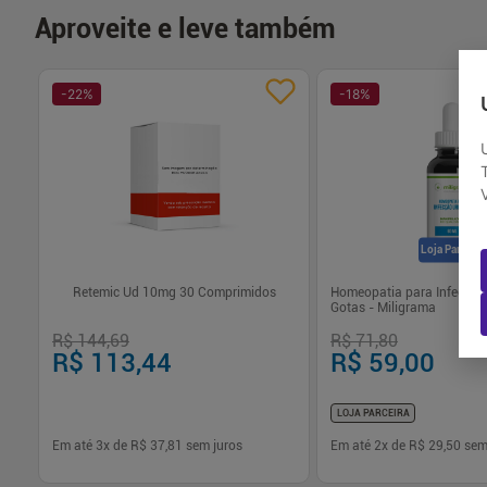
Aproveite e leve também
-
22
%
-
18
%
Loja Parceira
Retemic Ud 10mg 30 Comprimidos
Homeopatia para Infecção
Gotas - Miligrama
R$ 144,69
R$ 71,80
R$ 113,44
R$ 59,00
LOJA PARCEIRA
Em até
3
x de
R$ 37,81
sem juros
Em até
2
x de
R$ 29,50
sem