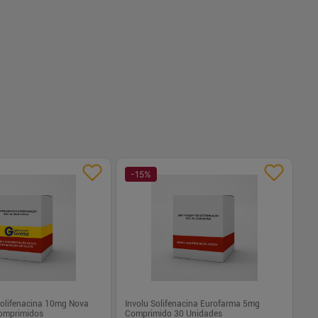
-
+
1
Comprar
Comprar
-
15
%
-
Solifenacina 10mg Nova
Involu Solifenacina Eurofarma 5mg
omprimidos
Comprimido 30 Unidades