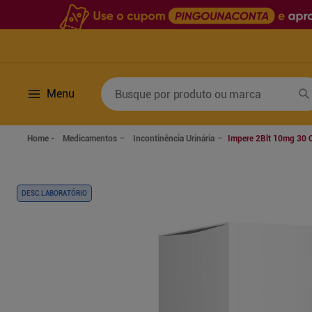
Busque por produto ou marca
Menu
Termos mais buscados
Medicamentos
Incontinência Urinária
Impere 2Blt 10mg 30 
1
º
fralda
6
º
desodorante
2
º
lenco umedecido
7
º
sabonete líquido
DESC.LABORATÓRIO
3
º
retinol
8
º
tylenol
4
º
fralda geriatrica
9
º
fralda xg
5
º
mounjaro
10
º
shampoo