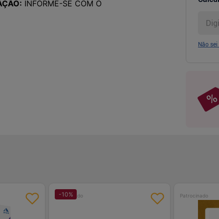
AÇÃO:
INFORME-SE COM O
Não sei
-
10
%
Patrocinado
Patrocinado