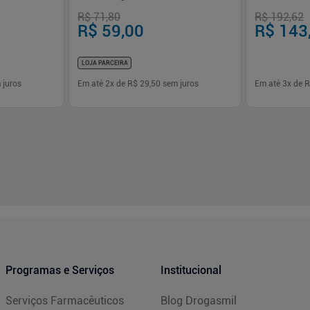
R$ 71,80
R$ 192,62
R$ 59,00
R$ 143
LOJA PARCEIRA
 juros
Em até
2
x de
R$ 29,50
sem juros
Em até
3
x de
R
-
+
-
+
1
1
prar
Comprar
Programas e Serviços
Institucional
Serviços Farmacêuticos
Blog Drogasmil