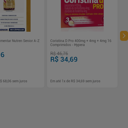
imentar Nutren Senior A-Z
Coristina D Pro 400mg + 4mg + 4mg 16
Comprimidos - Hypera
06
R$ 46,76
R$ 34,69
$ 68,06
sem juros
Em até
1
x de
R$ 34,69
sem juros
-
+
1
Comprar
Comprar