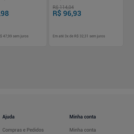
R$ 114,04
R$
,98
R$ 96,93
R
$ 47,99
sem juros
Em até
3
x de
R$ 32,31
sem juros
Em
-
+
1
Comprar
Comprar
Ajuda
Minha conta
Compras e Pedidos
Minha conta