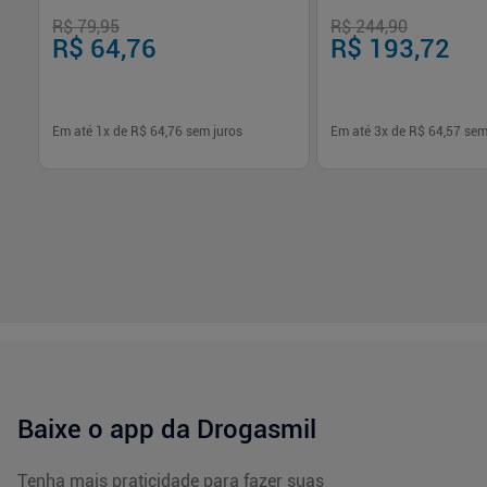
R$ 79,95
R$ 244,90
R$ 64,76
R$ 193,72
Em até
1
x de
R$ 64,76
sem juros
Em até
3
x de
R$ 64,57
sem
-
+
-
+
1
1
Comprar
Com
Baixe o app da Drogasmil
Tenha mais praticidade para fazer suas