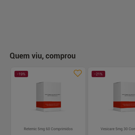
-
+
-
+
1
1
Comprar
Com
Quem viu, comprou
-
19
%
-
21
%
Retemic 5mg 60 Comprimidos
Vesicare 5mg 30 Co