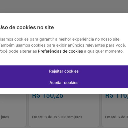
-
18
%
-
15
%
Uso de cookies no site
Usamos cookies para garantir a melhor experiência no nosso site.
Também usamos cookies para exibir anúncios relevantes para você.
Você pode alterar as
Preferências de cookies
a qualquer momento.
Rejeitar cookies
 Urinária 60ml
Mirab 50mg - 30 comprimidos
Succinato de S
Eurofarma 10
Aceitar cookies
Unidades
R$ 183,23
R$ 136,72
R$ 150,25
R$ 116
 juros
Em até
3
x de
R$ 50,08
sem juros
Em até
3
x de
R