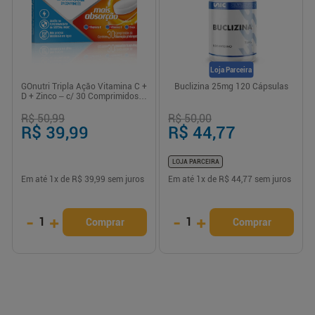
Loja Parceira
GOnutri Tripla Ação Vitamina C +
Buclizina 25mg 120 Cápsulas
D + Zinco – c/ 30 Comprimidos
de Liberação Prolongada
R$ 50,99
R$ 50,00
R$ 39,99
R$ 44,77
LOJA PARCEIRA
Em até
1
x de
R$ 39,99
sem juros
Em até
1
x de
R$ 44,77
sem juros
-
+
-
+
1
1
Comprar
Comprar