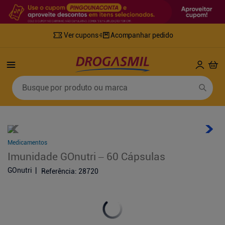
Ver cupons
Acompanhar pedido
Termos mais buscados
Busque por produto ou marca
1
º
fralda
6
º
desodorante
2
º
lenco umedecido
7
º
sabonete líquido
3
º
retinol
8
º
tylenol
Medicamentos
4
º
mounjaro
9
º
fralda xg
Imunidade GOnutri – 60 Cápsulas
5
º
fralda geriatrica
10
º
shampoo
GOnutri
Referência
:
28720