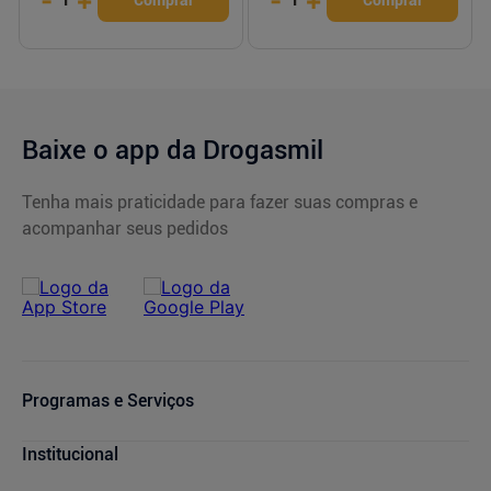
-
+
-
+
Comprar
Comprar
Baixe o app da Drogasmil
Tenha mais praticidade para fazer suas compras e
acompanhar seus pedidos
Programas e Serviços
Cupons de Desconto
Institucional
Serviços Farmacêuticos