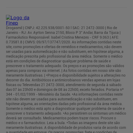
Drogasmil | CNPJ: 42.225.938/0001-50 l SAC: 21 2472-3000 | Rio de
Janeiro - RJ: Av. Ayrton Senna 2150, Bloco P 3° Andar, Barra da Tijuca |
Farmacêutico Responsável: Isabel Cristina Menezes - CRF 9.063 | AFE:
0.73581.8 | CMVS: 09/97/137747/2020. As informações contidas neste
site, como promoções e ofertas de remédios e medicamentos, não devem
ser usadas para automedicação e não substituem, em hipótese alguma, a
medicação prescrita pelo profissional da área médica. Somente o médico
está em condições de diagnosticar qualquer problema de saúde e
prescrever o tratamento adequado. Os preços e as promoções são válidos
apenas para compras via internet. | As fotos contidas em nosso site são
meramente ilustrativas. | *Preços e disponibilidade sujeitos a alterações no
decorrer do dia. Antibióticos e antimicrobianos vendas apenas em lojas
físicas ou Televendas 21 2472-3000, atendimento de segunda à sábado
das 07 às 23h00 e domingos de 08 às 22h00, exceto feriados. Portaria nº
344 - 01/02/1999 - Ministério da Saúde. *As informações contidas neste
site não devem ser usadas para automedicação e não substituem, em
hipótese alguma, as orientações dadas pelo profissional da área médica.
Somente o médico está apto a diagnosticar qualquer problema de saúde e
prescrever o tratamento adequado. *Ao persistirem os sintomas um médico
deverá ser consultado. Medicamentos podem trazer riscos. Procure o
médico e o farmacêutico. Leia a bula. *Todas as imagens deste site são
meramente ilustrativas. A disponibilidade de produtos varia de acordo com
a quantidade em estoque. Os preços, promoções, frete e condições de