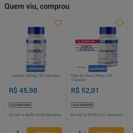
Quem viu, comprou
Loja Parceira
Loja Parceira
Leucina 300mg 120 Cápsulas
Pata de Vaca 250mg 120
Cápsulas
R$ 45,98
R$ 52,01
LOJA PARCEIRA
LOJA PARCEIRA
Em até
1
x de
R$ 45,98
sem juros
Em até
1
x de
R$ 52,01
sem juros
1
1