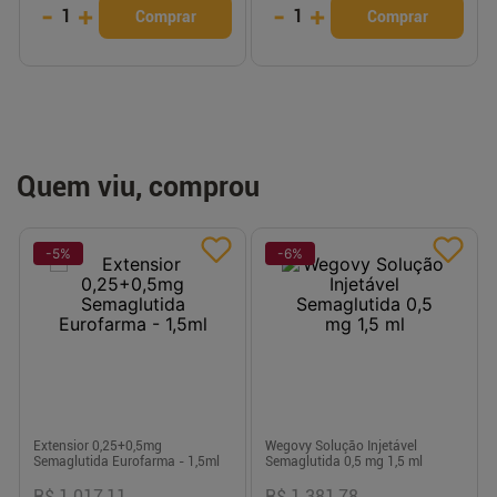
-
+
-
+
1
1
Comprar
Comprar
Quem viu, comprou
-
5
%
-
6
%
Extensior 0,25+0,5mg
Wegovy Solução Injetável
Semaglutida Eurofarma - 1,5ml
Semaglutida 0,5 mg 1,5 ml
R$ 1.017,11
R$ 1.381,78