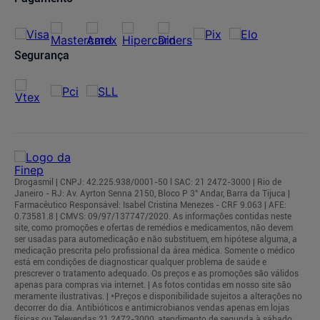
Segurança
Drogasmil | CNPJ: 42.225.938/0001-50 l SAC: 21 2472-3000 | Rio de
Janeiro - RJ: Av. Ayrton Senna 2150, Bloco P 3° Andar, Barra da Tijuca |
Farmacêutico Responsável: Isabel Cristina Menezes - CRF 9.063 | AFE:
0.73581.8 | CMVS: 09/97/137747/2020. As informações contidas neste
site, como promoções e ofertas de remédios e medicamentos, não devem
ser usadas para automedicação e não substituem, em hipótese alguma, a
medicação prescrita pelo profissional da área médica. Somente o médico
está em condições de diagnosticar qualquer problema de saúde e
prescrever o tratamento adequado. Os preços e as promoções são válidos
apenas para compras via internet. | As fotos contidas em nosso site são
meramente ilustrativas. | *Preços e disponibilidade sujeitos a alterações no
decorrer do dia. Antibióticos e antimicrobianos vendas apenas em lojas
físicas ou Televendas 21 2472-3000, atendimento de segunda à sábado