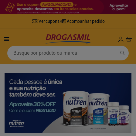
Ver cupons
Acompanhar pedido
Termos mais buscados
Busque por produto ou marca
1
º
fralda
6
º
mounjaro
2
º
lenco umedecido
7
º
sabonete líquido
3
º
retinol
8
º
tylenol
4
º
fralda geriatrica
9
º
fralda xg
5
º
desodorante
10
º
shampoo