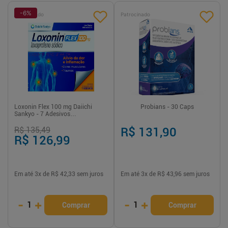
-
6
%
Patrocinado
Patrocinado
Loxonin Flex 100 mg Daiichi
Probians - 30 Caps
Sankyo - 7 Adesivos
Transdérmicos
R$ 135,49
R$ 131,90
R$ 126,99
Em até
3
x de
R$ 42,33
sem juros
Em até
3
x de
R$ 43,96
sem juros
-
+
-
+
1
1
Comprar
Comprar