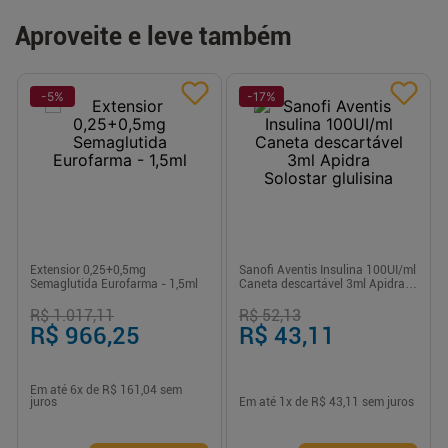
Aproveite e leve também
-
5
%
-
17
%
Extensior 0,25+0,5mg
Sanofi Aventis Insulina 100UI/ml
Semaglutida Eurofarma - 1,5ml
Caneta descartável 3ml Apidra
Solostar glulisina
R$ 1.017,11
R$ 52,13
R$ 966,25
R$ 43,11
Em até
6
x de
R$ 161,04
sem
juros
Em até
1
x de
R$ 43,11
sem juros