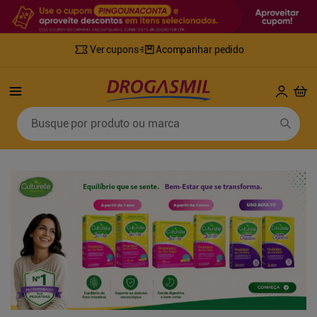
Ver cupons
Acompanhar pedido
Termos mais buscados
Busque por produto ou marca
1
º
fralda
6
º
desodorante
2
º
lenco umedecido
7
º
sabonete líquido
3
º
retinol
8
º
tylenol
4
º
mounjaro
9
º
fralda xg
5
º
fralda geriatrica
10
º
shampoo