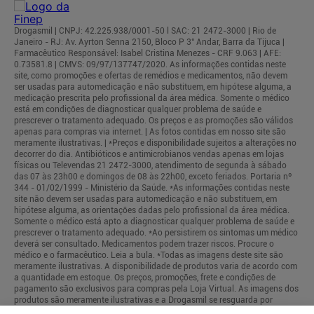
Drogasmil | CNPJ: 42.225.938/0001-50 l SAC: 21 2472-3000 | Rio de
Janeiro - RJ: Av. Ayrton Senna 2150, Bloco P 3° Andar, Barra da Tijuca |
Farmacêutico Responsável: Isabel Cristina Menezes - CRF 9.063 | AFE:
0.73581.8 | CMVS: 09/97/137747/2020. As informações contidas neste
site, como promoções e ofertas de remédios e medicamentos, não devem
ser usadas para automedicação e não substituem, em hipótese alguma, a
medicação prescrita pelo profissional da área médica. Somente o médico
está em condições de diagnosticar qualquer problema de saúde e
prescrever o tratamento adequado. Os preços e as promoções são válidos
apenas para compras via internet. | As fotos contidas em nosso site são
meramente ilustrativas. | *Preços e disponibilidade sujeitos a alterações no
decorrer do dia. Antibióticos e antimicrobianos vendas apenas em lojas
físicas ou Televendas 21 2472-3000, atendimento de segunda à sábado
das 07 às 23h00 e domingos de 08 às 22h00, exceto feriados. Portaria nº
344 - 01/02/1999 - Ministério da Saúde. *As informações contidas neste
site não devem ser usadas para automedicação e não substituem, em
hipótese alguma, as orientações dadas pelo profissional da área médica.
Somente o médico está apto a diagnosticar qualquer problema de saúde e
prescrever o tratamento adequado. *Ao persistirem os sintomas um médico
deverá ser consultado. Medicamentos podem trazer riscos. Procure o
médico e o farmacêutico. Leia a bula. *Todas as imagens deste site são
meramente ilustrativas. A disponibilidade de produtos varia de acordo com
a quantidade em estoque. Os preços, promoções, frete e condições de
pagamento são exclusivos para compras pela Loja Virtual. As imagens dos
produtos são meramente ilustrativas e a Drogasmil se resguarda por
quaisquer eventuais erros de informações.