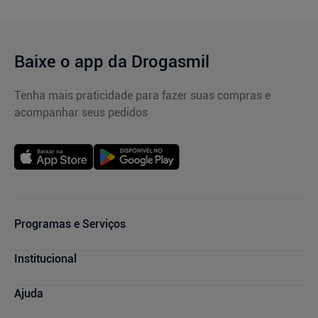
Baixe o app da Drogasmil
Tenha mais praticidade para fazer suas compras e
acompanhar seus pedidos
Programas e Serviços
Cupons de Desconto
Institucional
Serviços Farmacêuticos
Consultas Médicas
Blog Drogasmil
Ajuda
Sou + Saúde
Nossas Lojas