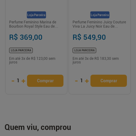
Loja Parceira
Loja Parceira
Perfume Feminino Marina de
Perfume Feminino Juicy Couture
Bourbon Royal Style Eau de
Viva La Juicy Noir Eau de
Parfum 100ml
Parfum 100ml
R$ 369,00
R$ 549,90
LOJA PARCEIRA
LOJA PARCEIRA
Em até
3
x de
R$ 123,00
sem
Em até
3
x de
R$ 183,30
sem
juros
juros
-
+
-
+
1
1
Comprar
Comprar
Quem viu, comprou