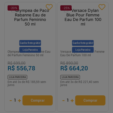
-
20
%
-
25
%
Ganhe frete grátis!
Ganhe frete grátis!
Loja Parceira
Loja Parceira
Olympea de Paco Rabanne Eau
Versace Dylan Blue Pour Femme
de Parfum Feminino 50 ml
Eau De Parfum 100 ml
R$ 699,00
R$ 890,00
R$ 556,78
R$ 664,20
LOJA PARCEIRA
LOJA PARCEIRA
Em até
3
x de
R$ 185,59
sem
Em até
3
x de
R$ 221,40
sem
juros
juros
-
+
-
+
1
1
Comprar
Comprar