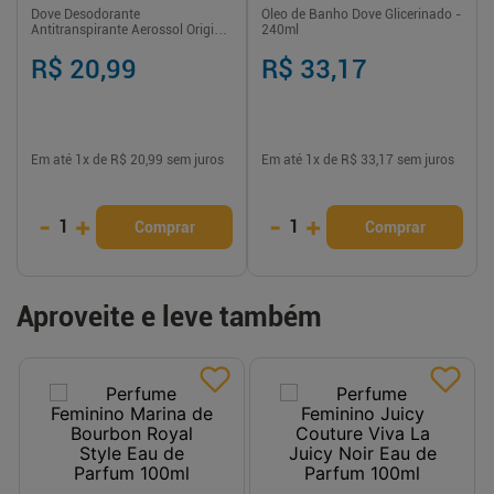
Dove Desodorante
Óleo de Banho Dove Glicerinado -
Antitranspirante Aerossol Original
240ml
250 ml proteção e hidratação
prolongada
R$ 20,99
R$ 33,17
Em até
1
x de
R$ 20,99
sem juros
Em até
1
x de
R$ 33,17
sem juros
-
+
-
+
1
1
Comprar
Comprar
Aproveite e leve também