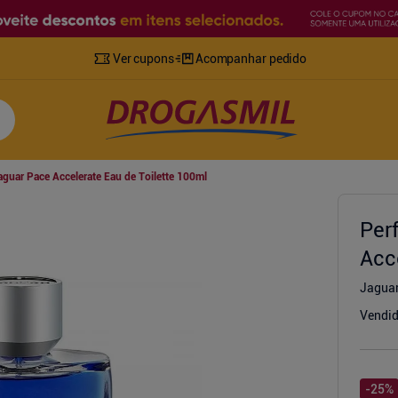
Ver cupons
Acompanhar pedido
guar Pace Accelerate Eau de Toilette 100ml
Per
Acc
Jagua
Vendid
-
25
%