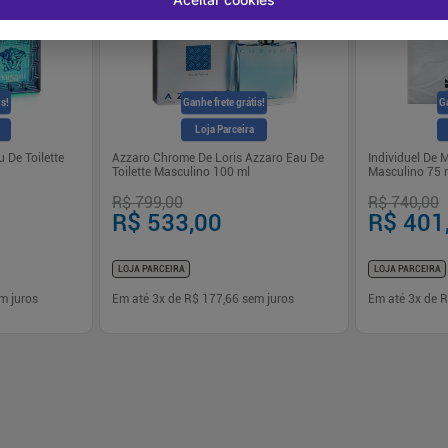
is!
Ganhe frete grátis!
Ga
Loja Parceira
 De Toilette
Azzaro Chrome De Loris Azzaro Eau De
Individuel De 
Toilette Masculino 100 ml
Masculino 75 
R$ 799,00
R$ 740,00
R$ 533,00
R$ 401
LOJA PARCEIRA
LOJA PARCEIRA
m juros
Em até
3
x de
R$ 177,66
sem juros
Em até
3
x de
R
-
+
-
+
1
1
prar
Comprar