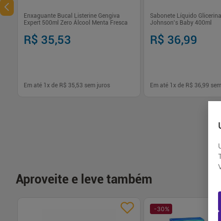
Enxaguante Bucal Listerine Gengiva
Sabonete Líquido Gliceri
Expert 500ml Zero Álcool Menta Fresca
Johnson's Baby 400ml
R$ 35,53
R$ 36,99
Em até
1
x de
R$ 35,53
sem juros
Em até
1
x de
R$ 36,99
sem
-
+
-
+
1
1
Comprar
Com
Aproveite e leve também
-
30
%