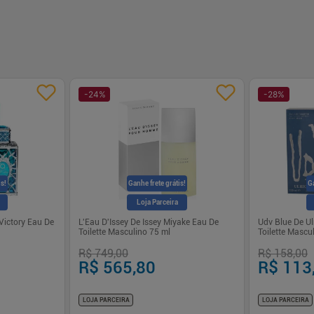
-
24
%
-
28
%
is!
Ganhe frete grátis!
Ga
Loja Parceira
 Victory Eau De
L'Eau D'Issey De Issey Miyake Eau De
Udv Blue De Ul
Toilette Masculino 75 ml
Toilette Mascu
R$ 749,00
R$ 158,00
R$ 565,80
R$ 113
LOJA PARCEIRA
LOJA PARCEIRA