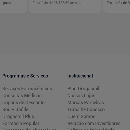
m juros
Em até
3
x de
R$ 188,60
sem juros
Em até
3
x de
R
-
+
-
+
1
1
prar
Comprar
Programas e Serviços
Institucional
Serviços Farmacêuticos
Blog Drogasmil
Consultas Médicas
Nossas Lojas
Cupons de Desconto
Marcas Parceiras
Sou + Saúde
Trabalhe Conosco
Drogasmil Plus
Quem Somos
Farmácia Popular
Relação com Investidores