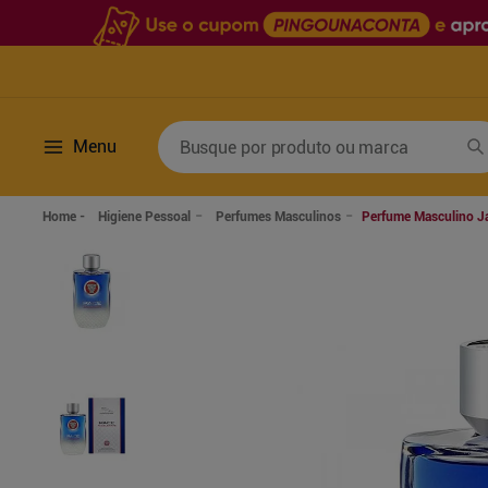
Busque por produto ou marca
Menu
Termos mais buscados
Higiene Pessoal
Perfumes Masculinos
Perfume Masculino Ja
1
º
fralda
6
º
desodorante
2
º
lenco umedecido
7
º
sabonete líquido
3
º
retinol
8
º
tylenol
4
º
mounjaro
9
º
fralda xg
5
º
fralda geriatrica
10
º
shampoo