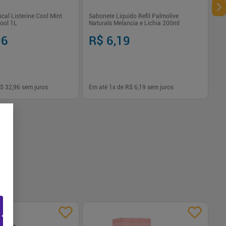
al Listerine Cool Mint
Sabonete Líquido Refil Palmolive
ool 1L
Naturals Melancia e Lichia 200ml
96
R$ 6,19
$ 32,96
sem juros
Em até
1
x de
R$ 6,19
sem juros
-
+
1
Comprar
Comprar
-