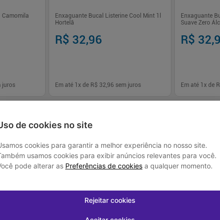
na Camomila
Enxaguante Bucal Listerine Cool Mint 1l
Enxaguante Buc
Hortelã
Suave Zero Álc
R$ 32,96
R$ 32,
 juros
Em até
1
x de
R$ 32,96
sem juros
Em até
1
x de
R
-
+
-
+
1
1
prar
Comprar
Uso de cookies no site
Usamos cookies para garantir a melhor experiência no nosso site.
Também usamos cookies para exibir anúncios relevantes para você.
Você pode alterar as
Preferências de cookies
a qualquer momento.
Rejeitar cookies
-
33
%
-
46
%
Aceitar cookies