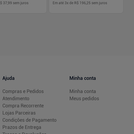
$ 37,99
sem juros
Em até
3
x de
R$ 196,25
sem juros
Em
-
+
1
Comprar
Comprar
Ajuda
Minha conta
Compras e Pedidos
Minha conta
Atendimento
Meus pedidos
Compra Recorrente
Lojas Parceiras
Condições de Pagamento
Prazos de Entrega