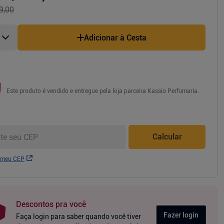
9,00
Adicionar à Cesta
Este produto é vendido e entregue pela loja parceira
Kassio Perfumaria
.
Calcular
 meu CEP
Descontos pra você
Fazer login
Faça login para saber quando você tiver