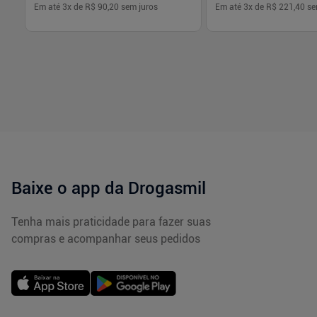
Em até
3
x de
R$ 90,20
sem juros
Em até
3
x de
R$ 221,40
se
-
+
-
+
1
1
Comprar
Com
Baixe o app da Drogasmil
Tenha mais praticidade para fazer suas
compras e acompanhar seus pedidos