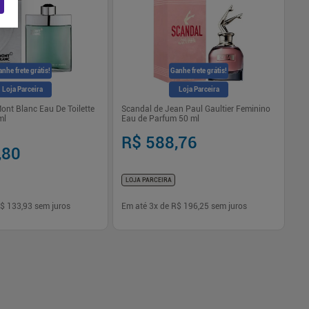
nhe frete grátis!
Ganhe frete grátis!
Loja Parceira
Loja Parceira
Mont Blanc Eau De Toilette
Scandal de Jean Paul Gaultier Feminino
Me
ml
Eau de Parfum 50 ml
Ma
R$ 588,76
R$
,80
R
LOJA PARCEIRA
LO
$ 133,93
sem juros
Em até
3
x de
R$ 196,25
sem juros
Em
-
+
1
Comprar
Comprar