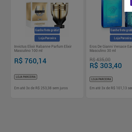
Ganhe frete grátis!
Ganhe frete grát
Loja Parceira
Loja Parceira
-
Invictus Elixir Rabanne Parfum Elixir
Eros De Gianni Versace Eau
Masculino 100 ml
Masculino 30 ml
R$ 760,14
R$ 435,00
R$ 303,40
LOJA PARCEIRA
LOJA PARCEIRA
Em até
3
x de
R$ 253,38
sem juros
Em até
3
x de
R$ 101,13
se
-
+
-
+
1
1
Comprar
Com