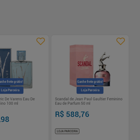
-
nhe frete grátis!
Ganhe frete grátis!
Loja Parceira
Loja Parceira
ric De Varens Eau De
Scandal de Jean Paul Gaultier Feminino
Me
lino 100 ml
Eau de Parfum 50 ml
Ma
R$ 588,76
R$
,98
R
LOJA PARCEIRA
LO