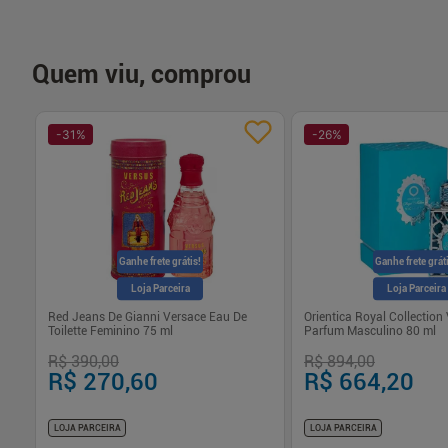
Quem viu, comprou
-
31
%
-
26
%
Ganhe frete grátis!
Ganhe frete grát
Loja Parceira
Loja Parceira
Red Jeans De Gianni Versace Eau De
Orientica Royal Collection
Toilette Feminino 75 ml
Parfum Masculino 80 ml
R$ 390,00
R$ 894,00
R$ 270,60
R$ 664,20
LOJA PARCEIRA
LOJA PARCEIRA