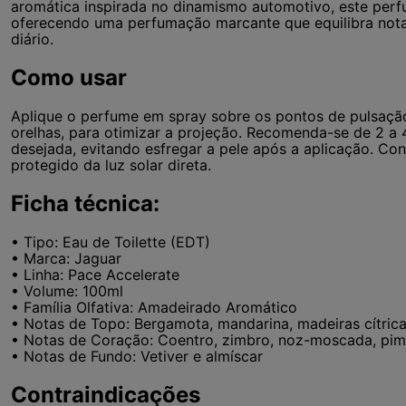
aromática inspirada no dinamismo automotivo, este perfu
oferecendo uma perfumação marcante que equilibra notas 
diário.
Como usar
Aplique o perfume em spray sobre os pontos de pulsaçã
orelhas, para otimizar a projeção. Recomenda-se de 2 a 
desejada, evitando esfregar a pele após a aplicação. Con
protegido da luz solar direta.
Ficha técnica:
• Tipo: Eau de Toilette (EDT)
• Marca: Jaguar
• Linha: Pace Accelerate
• Volume: 100ml
• Família Olfativa: Amadeirado Aromático
• Notas de Topo: Bergamota, mandarina, madeiras cítri
• Notas de Coração: Coentro, zimbro, noz-moscada, pimen
• Notas de Fundo: Vetiver e almíscar
Contraindicações