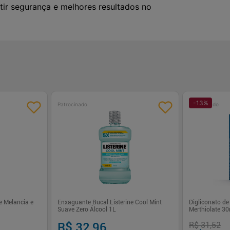
ir segurança e melhores resultados no
-
13
%
Patrocinado
Patrocinado
e Melancia e
Enxaguante Bucal Listerine Cool Mint
Digliconato de
Suave Zero Álcool 1L
Merthiolate 30
R$ 32,96
R$ 31,52