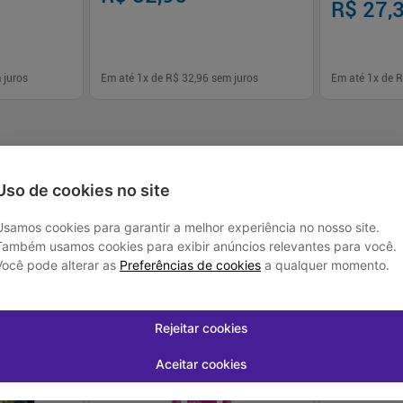
R$ 27,
 juros
Em até
1
x de
R$ 32,96
sem juros
Em até
1
x de
R
-
+
-
+
1
1
prar
Comprar
Uso de cookies no site
Usamos cookies para garantir a melhor experiência no nosso site.
Também usamos cookies para exibir anúncios relevantes para você.
Você pode alterar as
Preferências de cookies
a qualquer momento.
Rejeitar cookies
Aceitar cookies