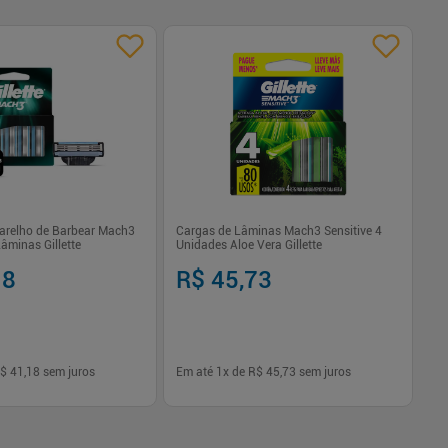
-
arelho de Barbear Mach3
Cargas de Lâminas Mach3 Sensitive 4
La
âminas Gillette
Unidades Aloe Vera Gillette
18
R$ 45,73
R$
R
$ 41,18
sem juros
Em até
1
x de
R$ 45,73
sem juros
Em
-
+
1
Comprar
Comprar