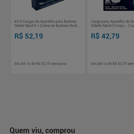
Kit 4 Cargas de Aparelho para Barbear
Carga para Aparelho de D
Gillete Mach3 + Creme de Barbear Rosto
Gillette Mach3 Corpo - 2 
e Corpo - 150ml
R$ 52,19
R$ 42,79
Em até
1
x de
R$ 52,19
sem juros
Em até
1
x de
R$ 42,79
sem
-
+
-
+
1
1
Comprar
Com
Quem viu, comprou