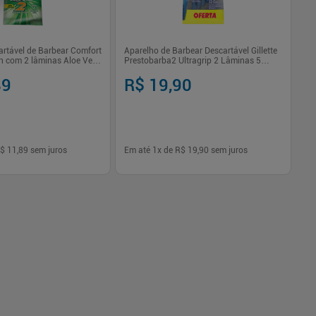
artável de Barbear Comfort
Aparelho de Barbear Descartável Gillette
Ap
un com 2 lâminas Aloe Vera
Prestobarba2 Ultragrip 2 Lâminas 5
Bi
Unidades
89
R$ 19,90
R
$ 11,89
sem juros
Em até
1
x de
R$ 19,90
sem juros
Em
-
+
1
Comprar
Comprar