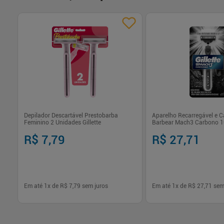
Depilador Descartável Prestobarba
Aparelho Recarregável e C
Feminino 2 Unidades Gillette
Barbear Mach3 Carbono 1u
R$ 7,79
R$ 27,71
Em até
1
x de
R$ 7,79
sem juros
Em até
1
x de
R$ 27,71
sem
-
+
-
+
1
1
Comprar
Com