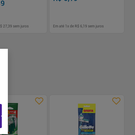
39
$ 27,39
sem juros
Em até
1
x de
R$ 6,19
sem juros
-
+
1
Comprar
Comprar