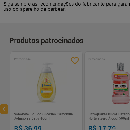
Siga sempre as recomendações do fabricante para garant
uso do aparelho de barbear.
Produtos patrocinados
Patrocinado
Patrocinado
Sabonete Líquido Glicerina Camomila
Enxaguante Bucal Listerin
Johnson's Baby 400ml
Hortelã Zero Álcool 500ml
R$ 36,99
R$ 17,79