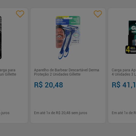
arga para
Aparelho de Barbear Descartável Derma
Carga para Ap
n Gillette
Proteção 2 Unidades Gillette
4 Unidades 3 L
R$ 20,48
R$ 41,
 juros
Em até
1
x de
R$ 20,48
sem juros
Em até
1
x de
R
-
+
-
+
1
1
prar
Comprar