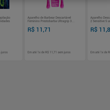
epilação
Aparelho de Barbear Descartável
Aparelho Desc
unidades
Feminino Prestobarba Ultragrip 3
2 Sensitive 5 
Lâminas 2 un Gillette
Bic
R$ 11,71
R$ 11,
 juros
Em até
1
x de
R$ 11,71
sem juros
Em até
1
x de
R
-
+
-
+
1
1
prar
Comprar