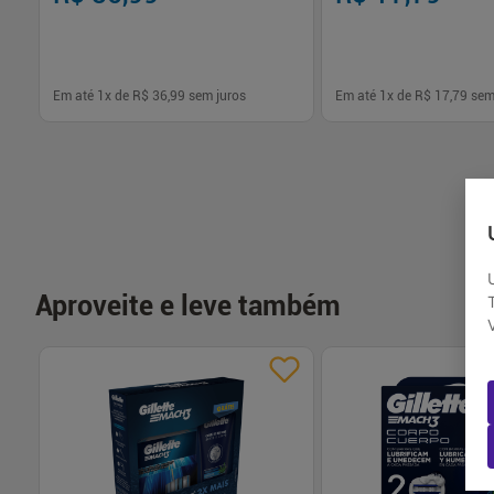
Em até
1
x de
R$ 36,99
sem juros
Em até
1
x de
R$ 17,79
sem
-
+
-
+
1
1
Comprar
Com
Aproveite e leve também