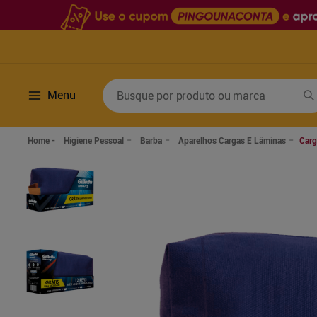
Busque por produto ou marca
Menu
Termos mais buscados
Higiene Pessoal
Barba
Aparelhos Cargas E Lâminas
Carg
1
º
fralda
6
º
desodorante
2
º
lenco umedecido
7
º
sabonete líquido
3
º
retinol
8
º
tylenol
4
º
mounjaro
9
º
fralda xg
5
º
fralda geriatrica
10
º
shampoo