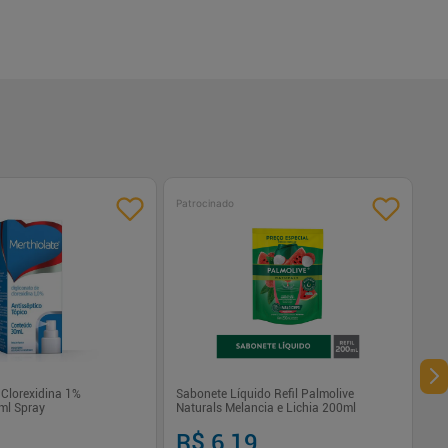
Patrocinado
 Clorexidina 1%
Sabonete Líquido Refil Palmolive
ml Spray
Naturals Melancia e Lichia 200ml
R$ 6,19