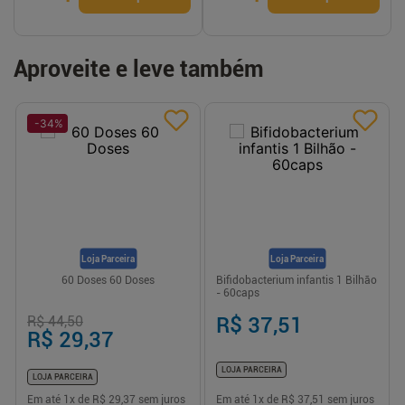
Aproveite e leve também
-
34
%
Loja Parceira
Loja Parceira
60 Doses 60 Doses
Bifidobacterium infantis 1 Bilhão
- 60caps
R$ 44,50
R$ 37,51
R$ 29,37
LOJA PARCEIRA
LOJA PARCEIRA
Em até
1
x de
R$ 29,37
sem juros
Em até
1
x de
R$ 37,51
sem juros