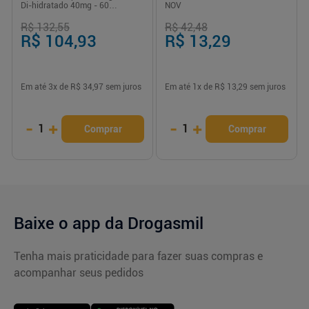
Di-hidratado 40mg - 60
NOV
Comprimidos
R$ 132,55
R$ 42,48
R$ 104,93
R$ 13,29
Em até
3
x de
R$ 34,97
sem juros
Em até
1
x de
R$ 13,29
sem juros
-
+
-
+
1
1
Comprar
Comprar
Baixe o app da Drogasmil
Tenha mais praticidade para fazer suas compras e
acompanhar seus pedidos