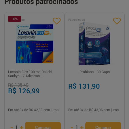
Produtos patrocinados
-
6
%
Patrocinado
Patrocinado
Loxonin Flex 100 mg Daiichi
Probians - 30 Caps
Sankyo - 7 Adesivos
Transdérmicos
R$ 135,49
R$ 131,90
R$ 126,99
Em até
3
x de
R$ 42,33
sem juros
Em até
3
x de
R$ 43,96
sem juros
-
+
-
+
1
1
Comprar
Comprar