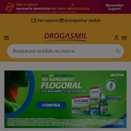
Ver cupons
Acompanhar pedido
Termos mais buscados
Busque por produto ou marca
1
º
fralda
6
º
mounjaro
2
º
lenco umedecido
7
º
sabonete líquido
3
º
retinol
8
º
tylenol
4
º
fralda geriatrica
9
º
fralda xg
5
º
desodorante
10
º
shampoo