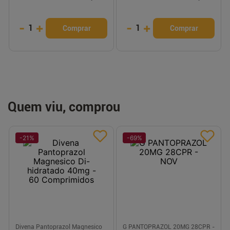
-
+
-
+
1
1
Comprar
Comprar
Quem viu, comprou
-
21
%
-
69
%
Divena Pantoprazol Magnesico
G PANTOPRAZOL 20MG 28CPR -