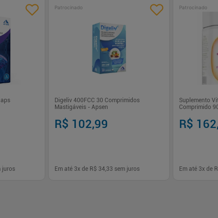
Patrocinado
Patrocinado
Caps
Digeliv 400FCC 30 Comprimidos
Suplemento Vi
Mastigáveis - Apsen
Comprimido 9
R$ 102,99
R$ 162
 juros
Em até
3
x de
R$ 34,33
sem juros
Em até
3
x de
R
-
+
-
+
1
1
prar
Comprar