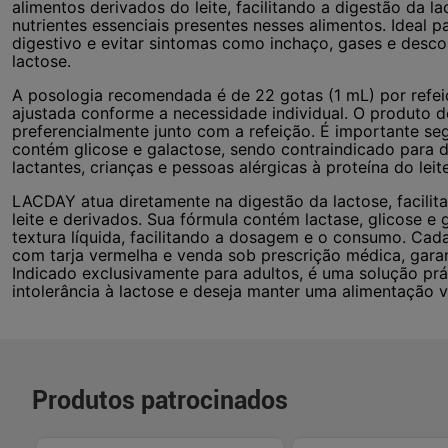
alimentos derivados do leite, facilitando a digestão da 
nutrientes essenciais presentes nesses alimentos. Ideal
digestivo e evitar sintomas como inchaço, gases e des
lactose.
A posologia recomendada é de 22 gotas (1 mL) por refei
ajustada conforme a necessidade individual. O produto de
preferencialmente junto com a refeição. É importante se
contém glicose e galactose, sendo contraindicado para d
lactantes, crianças e pessoas alérgicas à proteína do le
LACDAY atua diretamente na digestão da lactose, facilit
leite e derivados. Sua fórmula contém lactase, glicose 
textura líquida, facilitando a dosagem e o consumo. C
com tarja vermelha e venda sob prescrição médica, garan
Indicado exclusivamente para adultos, é uma solução prá
intolerância à lactose e deseja manter uma alimentação 
Produtos patrocinados