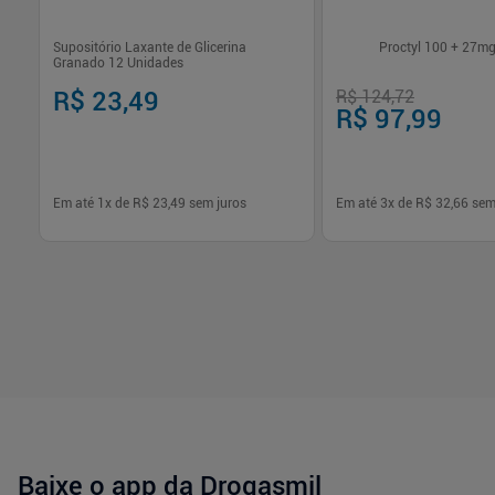
Supositório Laxante de Glicerina
Proctyl 100 + 27m
Granado 12 Unidades
R$ 23,49
R$ 124,72
R$ 97,99
Em até
1
x de
R$ 23,49
sem juros
Em até
3
x de
R$ 32,66
sem
-
+
-
+
1
1
Comprar
Com
Baixe o app da Drogasmil