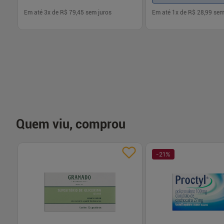
Em até
3
x de
R$ 79,45
sem juros
Em até
1
x de
R$ 28,99
sem
-
+
-
+
1
1
Comprar
Com
Quem viu, comprou
-
21
%