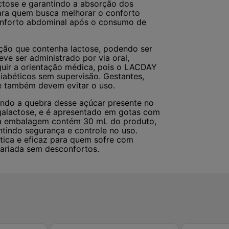
lactose e garantindo a absorção dos
 para quem busca melhorar o conforto
conforto abdominal após o consumo de
ção que contenha lactose, podendo ser
ve ser administrado por via oral,
guir a orientação médica, pois o LACDAY
iabéticos sem supervisão. Gestantes,
ite também devem evitar o uso.
ando a quebra desse açúcar presente no
e galactose, e é apresentado em gotas com
ada embalagem contém 30 mL do produto,
tindo segurança e controle no uso.
tica e eficaz para quem sofre com
variada sem desconfortos.