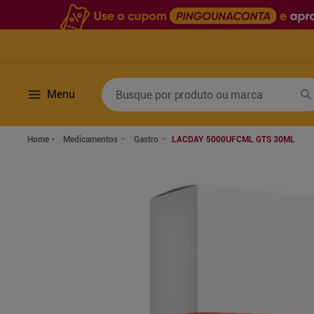
Busque por produto ou marca
Menu
Termos mais buscados
Medicamentos
Gastro
LACDAY 5000UFCML GTS 30ML
1
º
fralda
6
º
desodorante
2
º
lenco umedecido
7
º
sabonete líquido
3
º
retinol
8
º
tylenol
4
º
mounjaro
9
º
fralda xg
5
º
fralda geriatrica
10
º
shampoo