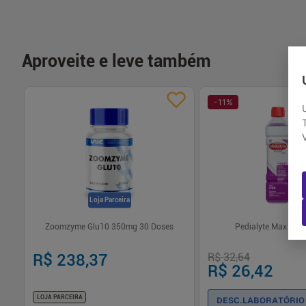
Aproveite e leve também
-
11
%
Loja Parceira
Zoomzyme Glu10 350mg 30 Doses
Pedialyte Max Uva 
R$ 238,37
R$ 32,64
R$ 26,42
DESC.LABORATÓRIO
LOJA PARCEIRA