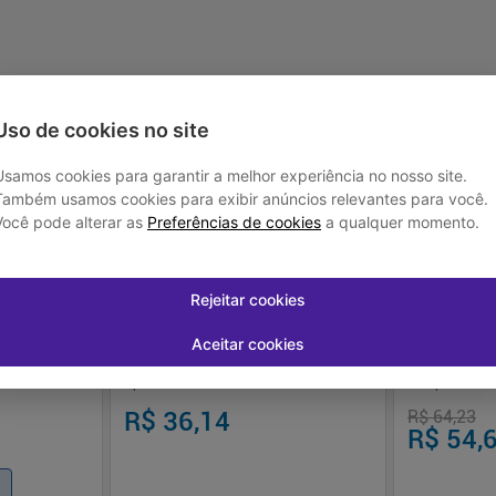
Uso de cookies no site
-
15
%
Usamos cookies para garantir a melhor experiência no nosso site.
Também usamos cookies para exibir anúncios relevantes para você.
Você pode alterar as
Preferências de cookies
a qualquer momento.
Rejeitar cookies
Aceitar cookies
- 500ml
Pomada Hemovirtus PRO Hypera 30g 10
Pantoprazol 
Aplicadores
Comprimido 2
R$ 36,14
R$ 64,23
R$ 54,