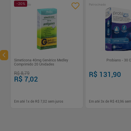
-
20
%
Patrocinado
Patrocinado
Simeticona 40mg Genérico Medley
Probians - 30 
Comprimido 20 Unidades
R$ 8,79
R$ 131,90
R$ 7,02
Em até
1
x de
R$ 7,02
sem juros
Em até
3
x de
R$ 43,96
sem
-
+
-
+
1
1
Comprar
Com