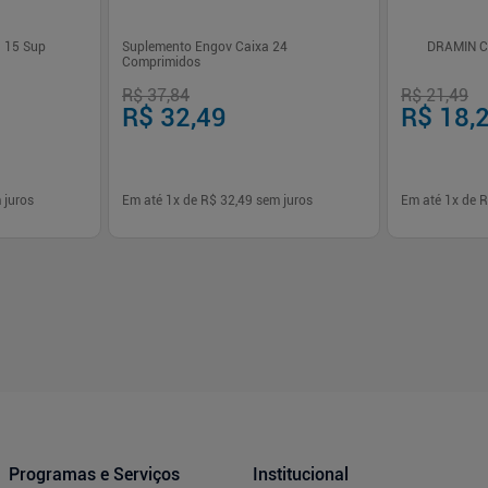
g 15 Sup
Suplemento Engov Caixa 24
DRAMIN 
Comprimidos
R$ 37,84
R$ 21,49
R$ 32,49
R$ 18,
 juros
Em até
1
x de
R$ 32,49
sem juros
Em até
1
x de
R
-
+
-
+
1
1
prar
Comprar
Programas e Serviços
Institucional