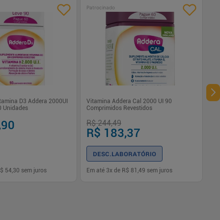
Patrocinado
tamina D3 Addera 2000UI
Vitamina Addera Cal 2000 UI 90
0 Unidades
Comprimidos Revestidos
,90
R$ 244,49
R$ 183,37
DESC.LABORATÓRIO
$ 54,30
sem juros
Em até
3
x de
R$ 81,49
sem juros
-
+
1
Comprar
Comprar