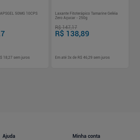
CAPSGEL 50MG 10CPS
Laxante Fitoterápico Tamarine Geléia
Zero Açucar - 250g
R$ 147,17
R$
27
R$ 138,89
R
$ 18,27
sem juros
Em até
3
x de
R$ 46,29
sem juros
Em
-
+
1
Comprar
Comprar
Ajuda
Minha conta