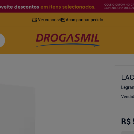
Ver cupons
Acompanhar pedido
LAC
Legra
Vendid
R$ 