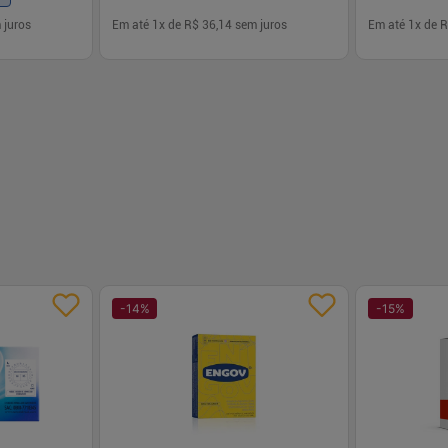
 juros
Em até
1
x de
R$ 36,14
sem juros
Em até
1
x de
R
-
+
-
+
1
1
prar
Comprar
-
14
%
-
15
%