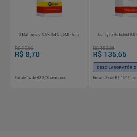
as
G Mal Timolol 0,5% Sol Oft 5Ml - Ems
Lumigan Rc Esteril 0.01
R$ 16,93
R$ 180,86
R$ 8,70
R$ 135,65
DESC.LABORATÓRIO
Em até
1
x de
R$ 8,70
sem juros
Em até
3
x de
R$ 46,96
sem
-
+
-
+
1
1
Comprar
Com