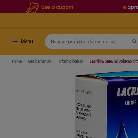
Busque por produto ou marca
Menu
Termos mais buscados
Medicamentos
Oftalmológicos
Lacrifilm 5mg/ml Solução Of
1
º
fralda
6
º
desodorante
2
º
lenco umedecido
7
º
sabonete líquido
3
º
retinol
8
º
tylenol
4
º
fralda geriatrica
9
º
fralda xg
5
º
mounjaro
10
º
shampoo