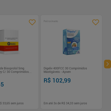
Patrocinado
de Bisoprolol 5mg
Digeliv 400FCC 30 Comprimidos
ey C/ 30 Comprimidos
Mastigáveis - Apsen
R$ 102,99
65
$ 33,65
sem juros
Em até
3
x de
R$ 34,33
sem juros