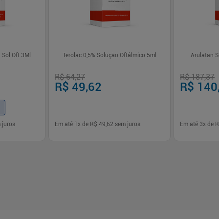
 Sol Oft 3Ml
Terolac 0,5% Solução Oftálmico 5ml
Arulatan S
R$ 64,27
R$ 187,37
R$ 49,62
R$ 140
 juros
Em até
1
x de
R$ 49,62
sem juros
Em até
3
x de
R
-
+
-
+
1
1
prar
Comprar