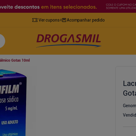
Ver cupons
Acompanhar pedido
tálmico Gotas 10ml
Lac
Got
Geno
Vendid