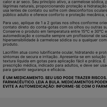
calor e ar seco. Seu princípio ativo, a carmelose sódica
lágrimas naturais, proporcionando proteção e hidratação 
usa lentes de contato ou sofre com desconfortos oculare
público adulto e oferece conforto e proteção mecânica, 
Para uso, aplique de 1 a 2 gotas nos olhos conforme orie
contato direto do conta-gotas com os olhos ou outras sup
Conserve o produto em temperatura entre 15°C e 30°C e u
automedicação e consulte sempre um profissional de sa
hipersensibilidade à carmelose sódica ou a qualquer co
produto.
Lacrifilm atua como lubrificante ocular, hidratando e pro
sintomas de secura e irritação. Apresenta-se em solução
textura líquida em gotas para aplicação fácil e prática
prescrição médica, indicado para adultos, e deve ser u
para garantir segurança e eficácia.
É UM MEDICAMENTO. SEU USO PODE TRAZER RISCOS
FARMACÊUTICO. LEIA A BULA. MEDICAMENTOS PODE
EVITE A AUTOMEDICAÇÃO: INFORME-SE COM O FARM