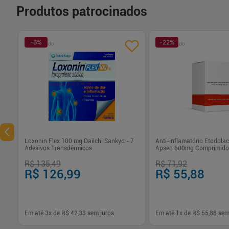
Produtos patrocinados
-
6
%
-
22
%
Patrocinado
Patrocinado
Loxonin Flex 100 mg Daiichi Sankyo - 7
Anti-inflamatório Etodola
Adesivos Transdérmicos
Apsen 600mg Comprimido
R$ 135,49
R$ 71,92
R$ 126,99
R$ 55,88
Em até
3
x de
R$ 42,33
sem juros
Em até
1
x de
R$ 55,88
sem