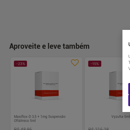
-
+
-
+
1
1
Comprar
Com
Aproveite e leve também
-
23
%
-
15
%
Maxiflox-D 3,5 + 1mg Suspensão
Vyzulta 5ml
Oftálmico 5ml
R$ 48,86
R$ 216,28