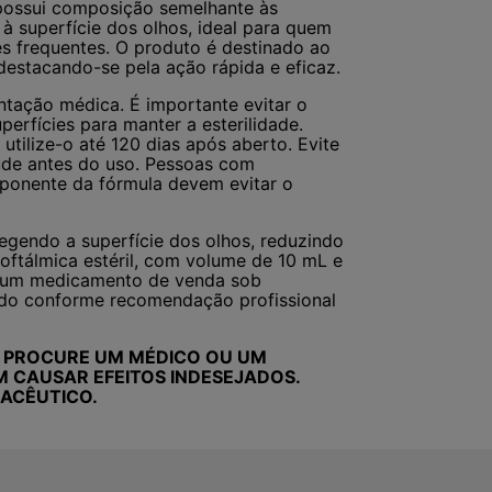
, possui composição semelhante às
à superfície dos olhos, ideal para quem
s frequentes. O produto é destinado ao
destacando-se pela ação rápida e eficaz.
ntação médica. É importante evitar o
erfícies para manter a esterilidade.
tilize-o até 120 dias após aberto. Evite
úde antes do uso. Pessoas com
mponente da fórmula devem evitar o
tegendo a superfície dos olhos, reduzindo
 oftálmica estéril, com volume de 10 mL e
. É um medicamento de venda sob
sado conforme recomendação profissional
. PROCURE UM MÉDICO OU UM
M CAUSAR EFEITOS INDESEJADOS.
ACÊUTICO.