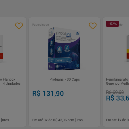
-
52
%
Patrocinado
Patrocinado
co Flancox
Probians - 30 Caps
Hemifumarato 
 14 Unidades
Genérico Medl
Revestidos
R$ 131,90
R$ 69,68
R$ 33,
 juros
Em até
3
x de
R$ 43,96
sem juros
Em até
1
x de
R