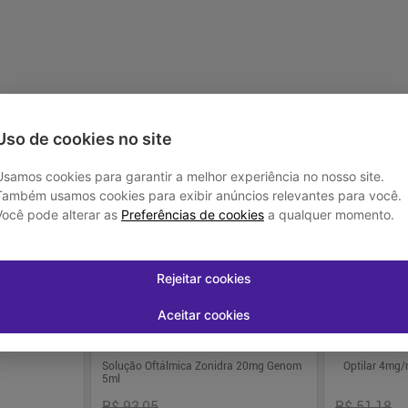
-
+
-
+
1
1
prar
Comprar
Uso de cookies no site
Usamos cookies para garantir a melhor experiência no nosso site.
Também usamos cookies para exibir anúncios relevantes para você.
-
15
%
-
22
%
Você pode alterar as
Preferências de cookies
a qualquer momento.
Rejeitar cookies
Aceitar cookies
Solução Oftálmica Zonidra 20mg Genom
Optilar 4mg/
5ml
R$ 93,05
R$ 51,18