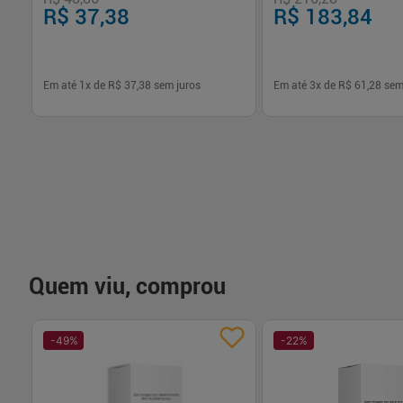
R$ 37,38
R$ 183,84
Em até
1
x de
R$ 37,38
sem juros
Em até
3
x de
R$ 61,28
sem
-
+
-
+
1
1
Comprar
Com
Quem viu, comprou
-
49
%
-
22
%