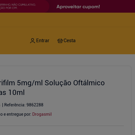
rifilm 5mg/ml Solução Oftálmico
as 10ml
m
Referência
:
9862288
o e entregue por:
Drogasmil