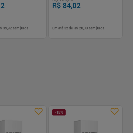
92
R$ 84,02
R
$ 39,92
sem juros
Em até
3
x de
R$ 28,00
sem juros
Em
-
+
1
Comprar
Comprar
-
15
%
-