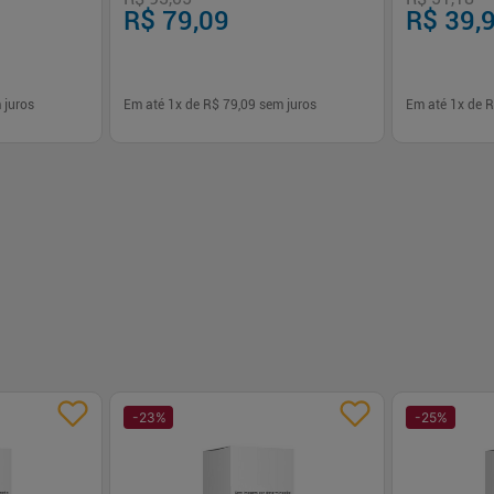
R$ 79,09
R$ 39,
 juros
Em até
1
x de
R$ 79,09
sem juros
Em até
1
x de
R
-
+
-
+
1
1
prar
Comprar
-
23
%
-
25
%