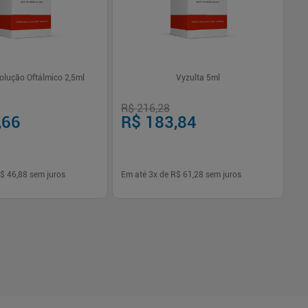
olução Oftálmico 2,5ml
Vyzulta 5ml
R$ 216,28
R$
,66
R$ 183,84
R
$ 46,88
sem juros
Em até
3
x de
R$ 61,28
sem juros
Em
-
+
1
Comprar
Comprar