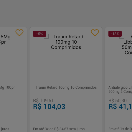
-
5
%
-
18
%
5Mg 10Cpr
Traum Retard 100mg 10 Comprimidos
Antialergico 
500mg 2 Compr
R$ 109,51
R$ 50,30
R$ 104,03
R$ 41,
 juros
Em até
3
x de
R$ 34,67
sem juros
Em até
1
x de
R