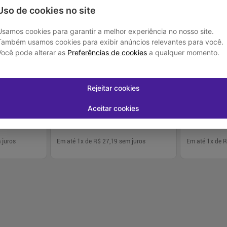
Uso de cookies no site
Usamos cookies para garantir a melhor experiência no nosso site.
Também usamos cookies para exibir anúncios relevantes para você.
Você pode alterar as
Preferências de cookies
a qualquer momento.
Prolongada
Tramadol 50mg 10 Comprimidos -
Analgesico Zo
Genérico - Cimed
Comprimidos -
Rejeitar cookies
R$ 38,87
R$ 68,07
R$ 27,19
R$ 58,
Aceitar cookies
 juros
Em até
1
x de
R$ 27,19
sem juros
Em até
1
x de
R
-
+
-
+
1
1
prar
Comprar