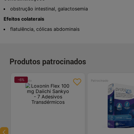
obstrução intestinal, galactosemia
Efeitos colaterais
flatulência, cólicas abdominais
Produtos patrocinados
-
6
%
Patrocinado
Patrocinado