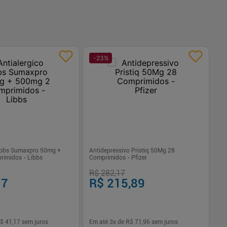
-
23
%
Libbs Sumaxpro 50mg +
Antidepressivo Pristiq 50Mg 28
Hi
imidos - Libbs
Comprimidos - Pfizer
50
R$ 282,17
R
17
R$ 215,89
$ 41,17
sem juros
Em até
3
x de
R$ 71,96
sem juros
Em