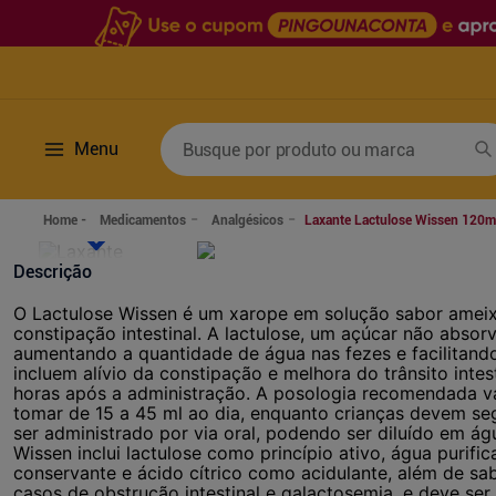
Busque por produto ou marca
Menu
Termos mais buscados
Medicamentos
Analgésicos
Laxante Lactulose Wissen 120m
1
º
fralda
6
º
desodorante
Descrição
2
º
lenco umedecido
7
º
sabonete líquido
O Lactulose Wissen é um xarope em solução sabor ameix
3
º
retinol
8
º
tylenol
constipação intestinal. A lactulose, um açúcar não absor
aumentando a quantidade de água nas fezes e facilitando
4
º
mounjaro
9
º
fralda xg
incluem alívio da constipação e melhora do trânsito inte
horas após a administração. A posologia recomendada v
5
º
fralda geriatrica
10
º
shampoo
tomar de 15 a 45 ml ao dia, enquanto crianças devem se
ser administrado por via oral, podendo ser diluído em á
Wissen inclui lactulose como princípio ativo, água purif
conservante e ácido cítrico como acidulante, além de sa
casos de obstrução intestinal e galactosemia, e deve s