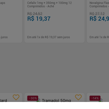
Caps
Cefaliv 1mg + 350mg + 100mg 12
Novalgina Fla
Comprimidos - Aché
Comprimidos -
R$ 24,52
R$ 27,12
R$ 19,37
R$ 24,
 juros
Em até
1
x de
R$ 19,37
sem juros
Em até
1
x de
R
-
+
-
+
1
1
prar
Comprar
-
30
%
-
14
%