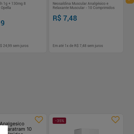
sh 1g + 130mg 8
Neosaldina Muscular Analgésico e
 Opella
Relaxante Muscular - 10 Comprimidos
R$ 7,48
99
$ 24,99
sem juros
Em até
1
x de
R$ 7,48
sem juros
-
+
1
Comprar
Comprar
-
35
%
-