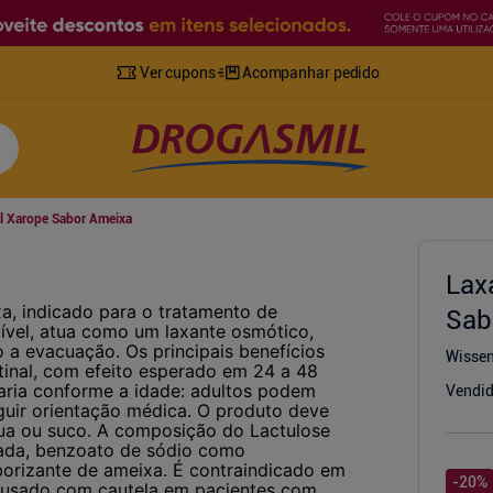
Ver cupons
Acompanhar pedido
l Xarope Sabor Ameixa
Lax
a, indicado para o tratamento de
Sab
vível, atua como um laxante osmótico,
 a evacuação. Os principais benefícios
Wisse
stinal, com efeito esperado em 24 a 48
aria conforme a idade: adultos podem
Vendid
guir orientação médica. O produto deve
gua ou suco. A composição do Lactulose
icada, benzoato de sódio como
borizante de ameixa. É contraindicado em
-
20
%
er usado com cautela em pacientes com