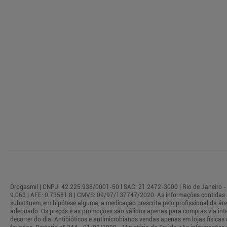
Drogasmil | CNPJ: 42.225.938/0001-50 l SAC: 21 2472-3000 | Rio de Janeiro - 
9.063 | AFE: 0.73581.8 | CMVS: 09/97/137747/2020. As informações contidas 
substituem, em hipótese alguma, a medicação prescrita pelo profissional da á
adequado. Os preços e as promoções são válidos apenas para compras via interne
decorrer do dia. Antibióticos e antimicrobianos vendas apenas em lojas físi