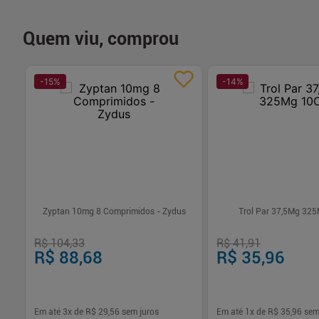
Quem viu, comprou
-
15
%
-
14
%
Zyptan 10mg 8 Comprimidos - Zydus
Trol Par 37,5Mg 32
R$ 104,33
R$ 41,91
R$ 88,68
R$ 35,96
Em até
3
x de
R$ 29,56
sem juros
Em até
1
x de
R$ 35,96
sem