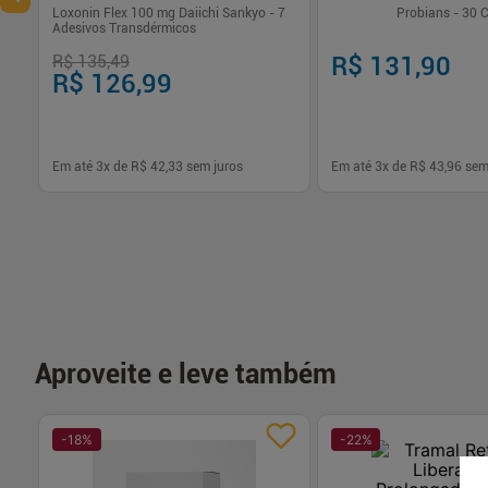
Loxonin Flex 100 mg Daiichi Sankyo - 7
Probians - 30 
Adesivos Transdérmicos
R$ 135,49
R$ 131,90
R$ 126,99
Em até
3
x de
R$ 42,33
sem juros
Em até
3
x de
R$ 43,96
sem
-
+
-
+
1
1
Comprar
Com
Aproveite e leve também
-
18
%
-
22
%