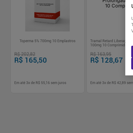
 30
Toperma 5% 700mg 10 Emplastros
Tramal Retard Liberação 
100mg 10 Comprimidos
R$ 202,82
R$ 163,95
R$ 165,50
R$ 128,67
Em até
3
x de
R$ 55,16
sem juros
Em até
3
x de
R$ 42,89
sem
-
+
-
+
1
1
Comprar
Com