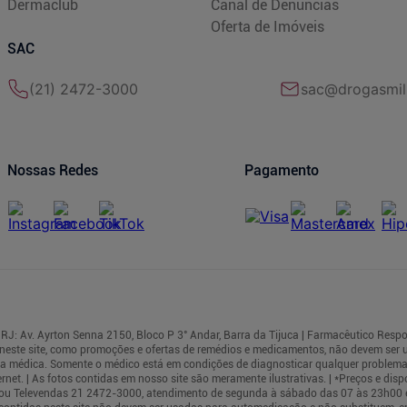
Dermaclub
Canal de Denúncias
Oferta de Imóveis
SAC
(21) 2472-3000
sac@drogasmil
Nossas Redes
Pagamento
RJ: Av. Ayrton Senna 2150, Bloco P 3° Andar, Barra da Tijuca | Farmacêutico Respo
neste site, como promoções e ofertas de remédios e medicamentos, não devem ser
rea médica. Somente o médico está em condições de diagnosticar qualquer problema
t. | As fotos contidas em nosso site são meramente ilustrativas. | *Preços e dispo
cas ou Televendas 21 2472-3000, atendimento de segunda à sábado das 07 às 23h00