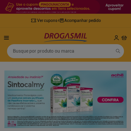
Ver cupons
Acompanhar pedido
Termos mais buscados
Busque por produto ou marca
1
º
fralda
6
º
mounjaro
2
º
lenco umedecido
7
º
sabonete líquido
3
º
retinol
8
º
tylenol
4
º
fralda geriatrica
9
º
fralda xg
5
º
desodorante
10
º
shampoo