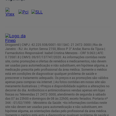
Drogasmil | CNPJ: 42.225.938/0001-50 l SAC: 21 2472-3000 | Rio de
Janeiro - RJ: Av. Ayrton Senna 2150, Bloco P 3° Andar, Barra da Tijuca |
Farmacêutico Responsável: Isabel Cristina Menezes - CRF 9.063 | AFE:
0.73581.8 | CMVS: 09/97/137747/2020. As informações contidas neste
site, como promoções e ofertas de remédios e medicamentos, não devem
ser usadas para automedicação e não substituem, em hipótese alguma, a
medicação prescrita pelo profissional da área médica. Somente o médico
está em condições de diagnosticar qualquer problema de saúde e
prescrever o tratamento adequado. Os preços e as promoções são válidos
apenas para compras via internet. | As fotos contidas em nosso site são
meramente ilustrativas. | *Preços e disponibilidade sujeitos a alterações no
decorrer do dia. Antibióticos e antimicrobianos vendas apenas em lojas
físicas ou Televendas 21 2472-3000, atendimento de segunda à sábado
das 07 às 23h00 e domingos de 08 às 22h00, exceto feriados. Portaria nº
344 - 01/02/1999 - Ministério da Saúde. *As informações contidas neste
site não devem ser usadas para automedicação e não substituem, em
hipótese alguma, as orientações dadas pelo profissional da área médica.
Somente o médico está apto a diagnosticar qualquer problema de saúde e