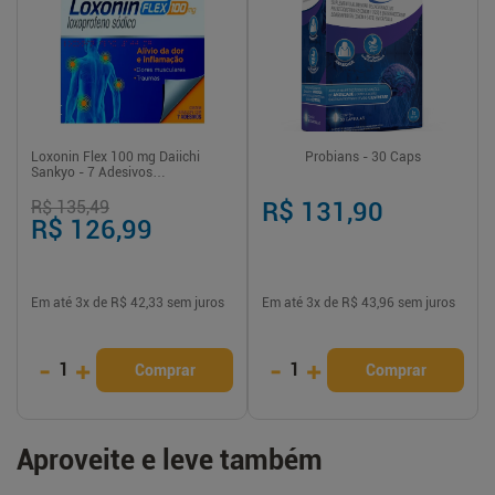
Loxonin Flex 100 mg Daiichi
Probians - 30 Caps
Sankyo - 7 Adesivos
Transdérmicos
R$ 135,49
R$ 131,90
R$ 126,99
Em até
3
x de
R$ 42,33
sem juros
Em até
3
x de
R$ 43,96
sem juros
-
+
-
+
1
1
Comprar
Comprar
Aproveite e leve também