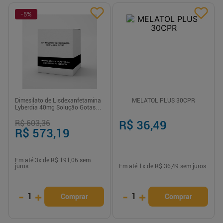
-
5
%
Dimesilato de Lisdexanfetamina
MELATOL PLUS 30CPR
Lyberdia 40mg Solução Gotas
50ml
R$ 603,36
R$ 36,49
R$ 573,19
Em até
3
x de
R$ 191,06
sem
juros
Em até
1
x de
R$ 36,49
sem juros
-
+
-
+
1
1
Comprar
Comprar