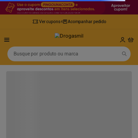
Busque por produto ou marca
losartana-potassicahidroclorotiazida-50125mg-30-comprimidos-
generico-medley
FILTRAR
ORDENAR POR