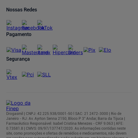
Oferta de Imóveis
Dermaclub
Compra Recorrente
Nossas Redes
Regulamentos
Pagamento
Segurança
Drogasmil | CNPJ: 42.225.938/0001-50 l SAC: 21 2472-3000 | Rio de
Janeiro - RJ: Av. Ayrton Senna 2150, Bloco P 3° Andar, Barra da Tijuca |
Farmacêutico Responsável: Isabel Cristina Menezes - CRF 9.063 | AFE:
0.73581.8 | CMVS: 09/97/137747/2020. As informações contidas neste
site, como promoções e ofertas de remédios e medicamentos, não devem