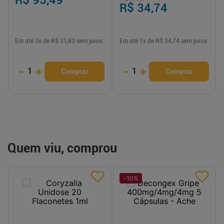
R$ 34,74
Em até
3
x de
R$ 31,83
sem juros
Em até
1
x de
R$ 34,74
sem juros
-
+
-
+
1
1
Comprar
Comprar
Quem viu, comprou
-
10
%