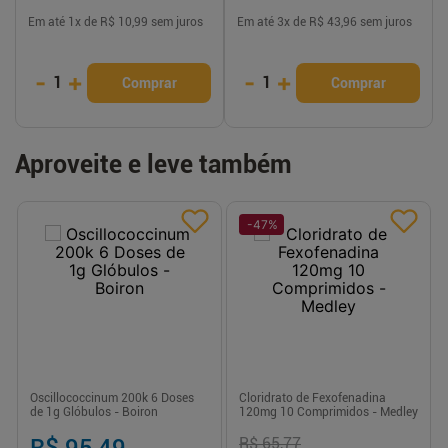
Em até
1
x de
R$ 10,99
sem juros
Em até
3
x de
R$ 43,96
sem juros
-
+
-
+
1
1
Comprar
Comprar
Aproveite e leve também
-
47
%
Oscillococcinum 200k 6 Doses
Cloridrato de Fexofenadina
de 1g Glóbulos - Boiron
120mg 10 Comprimidos - Medley
R$ 95,49
R$ 65,77