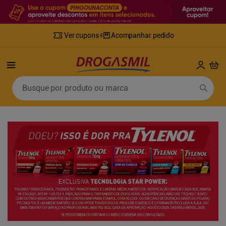
Ver cupons
Acompanhar pedido
Termos mais buscados
Busque por produto ou marca
1
º
fralda
6
º
desodorante
2
º
lenco umedecido
7
º
sabonete líquido
3
º
retinol
8
º
tylenol
4
º
mounjaro
9
º
fralda xg
5
º
fralda geriatrica
10
º
shampoo