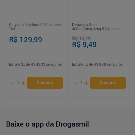
Coryzalia Unidose 20 Flaconetes
Decongex Gripe
1ml
400mg/4mg/4mg 5 Cápsulas -
Ache
R$ 129,99
R$ 10,49
R$ 9,49
Em até
3
x de
R$ 43,33
sem juros
Em até
1
x de
R$ 9,49
sem juros
-
+
-
+
1
1
Comprar
Comprar
Baixe o app da Drogasmil