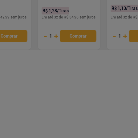
R$ 1,13
/Tiras
R$ 1,28
/Tiras
 42,99
sem juros
Em até
3
x de
R$ 34,96
sem juros
Em até
3
x de
R$
-
+
-
+
1
1
Comprar
Comprar