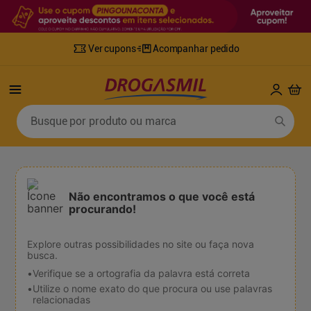
Ver cupons
Acompanhar pedido
Termos mais buscados
Busque por produto ou marca
1
º
fralda
6
º
desodorante
2
º
lenco umedecido
7
º
sabonete líquido
3
º
retinol
8
º
tylenol
Não encontramos o que você está
4
º
mounjaro
9
º
fralda xg
procurando!
5
º
fralda geriatrica
10
º
shampoo
Explore outras possibilidades no site ou faça nova
busca.
Verifique se a ortografia da palavra está correta
Utilize o nome exato do que procura ou use palavras
relacionadas