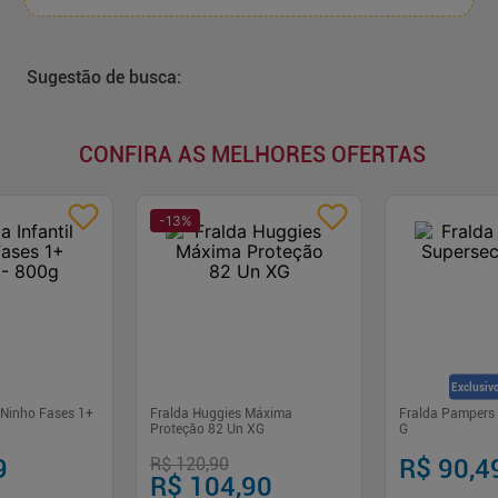
Sugestão de busca:
CONFIRA AS MELHORES OFERTAS
-
13
%
Exclusivo
l Ninho Fases 1+
Fralda Huggies Máxima
Fralda Pampers
Proteção 82 Un XG
G
9
R$ 120,90
R$ 90,4
R$ 104,90