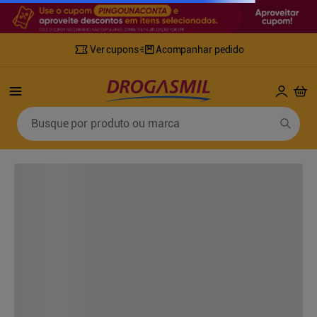
Ver cupons
Acompanhar pedido
Busque por produto ou marca
Termos mais buscados
1
º
fralda
6
º
desodorante
2
º
lenco umedecido
7
º
sabonete líquido
3
º
retinol
8
º
tylenol
4
º
mounjaro
9
º
fralda xg
5
º
fralda geriatrica
10
º
shampoo