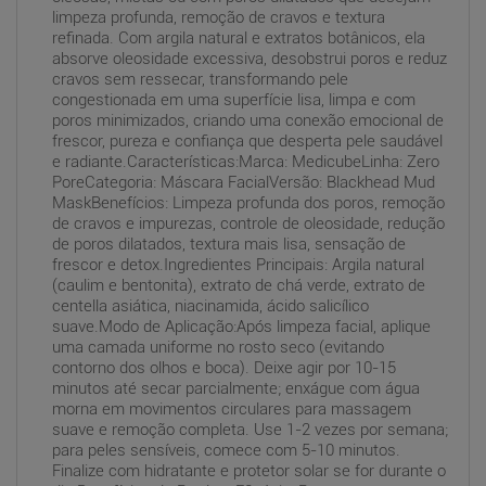
limpeza profunda, remoção de cravos e textura
refinada. Com argila natural e extratos botânicos, ela
absorve oleosidade excessiva, desobstrui poros e reduz
cravos sem ressecar, transformando pele
congestionada em uma superfície lisa, limpa e com
poros minimizados, criando uma conexão emocional de
frescor, pureza e confiança que desperta pele saudável
e radiante.Características:Marca: MedicubeLinha: Zero
PoreCategoria: Máscara FacialVersão: Blackhead Mud
MaskBenefícios: Limpeza profunda dos poros, remoção
de cravos e impurezas, controle de oleosidade, redução
de poros dilatados, textura mais lisa, sensação de
frescor e detox.Ingredientes Principais: Argila natural
(caulim e bentonita), extrato de chá verde, extrato de
centella asiática, niacinamida, ácido salicílico
suave.Modo de Aplicação:Após limpeza facial, aplique
uma camada uniforme no rosto seco (evitando
contorno dos olhos e boca). Deixe agir por 10-15
minutos até secar parcialmente; enxágue com água
morna em movimentos circulares para massagem
suave e remoção completa. Use 1-2 vezes por semana;
para peles sensíveis, comece com 5-10 minutos.
Finalize com hidratante e protetor solar se for durante o