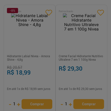
-
8
%
Patrocinado
Patrocinado
Hidratante Labial Nivea - Amora
Creme Facial Hidratante Nutritivo
Shine - 4,8g
Ultraleve 7 em 1 100g Nivea
R$ 20,57
R$ 29,30
R$ 18,99
Em até
1
x de
R$ 18,99
sem juros
Em até
1
x de
R$ 29,30
sem juros
-
+
-
+
1
1
Comprar
Comprar