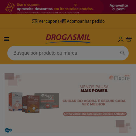
Ver cupons
Acompanhar pedido
Termos mais buscados
Busque por produto ou marca
1
º
fralda
6
º
mounjaro
2
º
lenco umedecido
7
º
sabonete líquido
3
º
retinol
8
º
tylenol
4
º
fralda geriatrica
9
º
fralda xg
5
º
desodorante
10
º
shampoo