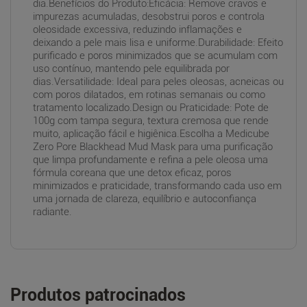
dia.Benefícios do Produto:Eficácia: Remove cravos e
impurezas acumuladas, desobstrui poros e controla
oleosidade excessiva, reduzindo inflamações e
deixando a pele mais lisa e uniforme.Durabilidade: Efeito
purificado e poros minimizados que se acumulam com
uso contínuo, mantendo pele equilibrada por
dias.Versatilidade: Ideal para peles oleosas, acneicas ou
com poros dilatados, em rotinas semanais ou como
tratamento localizado.Design ou Praticidade: Pote de
100g com tampa segura, textura cremosa que rende
muito, aplicação fácil e higiênica.Escolha a Medicube
Zero Pore Blackhead Mud Mask para uma purificação
que limpa profundamente e refina a pele oleosa uma
fórmula coreana que une detox eficaz, poros
minimizados e praticidade, transformando cada uso em
uma jornada de clareza, equilíbrio e autoconfiança
radiante.
Produtos patrocinados