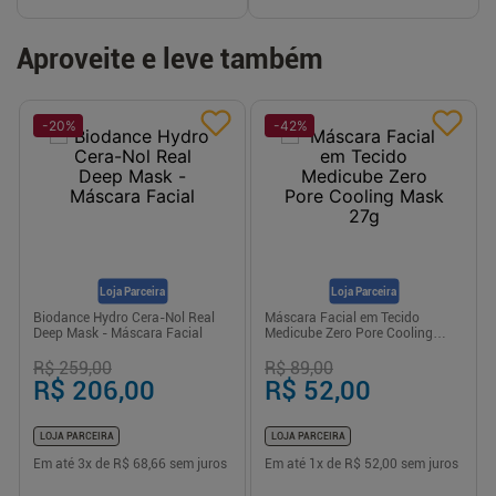
Aproveite e leve também
-
20
%
-
42
%
Loja Parceira
Loja Parceira
Biodance Hydro Cera-Nol Real
Máscara Facial em Tecido
Deep Mask - Máscara Facial
Medicube Zero Pore Cooling
Mask 27g
R$ 259,00
R$ 89,00
R$ 206,00
R$ 52,00
LOJA PARCEIRA
LOJA PARCEIRA
Em até
3
x de
R$ 68,66
sem juros
Em até
1
x de
R$ 52,00
sem juros