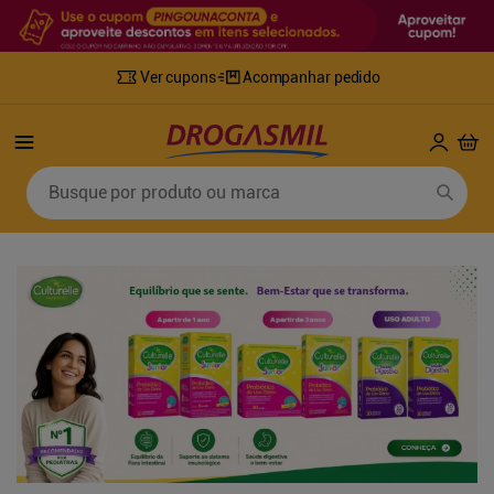
Ver cupons
Acompanhar pedido
Termos mais buscados
Busque por produto ou marca
1
º
fralda
6
º
mounjaro
2
º
lenco umedecido
7
º
sabonete líquido
3
º
retinol
8
º
tylenol
4
º
fralda geriatrica
9
º
fralda xg
5
º
desodorante
10
º
shampoo