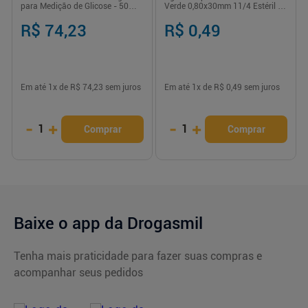
para Medição de Glicose - 50
Verde 0,80x30mm 11/4 Estéril –
Unidades
Unidade
R$ 74,23
R$ 0,49
Em até
1
x de
R$ 74,23
sem juros
Em até
1
x de
R$ 0,49
sem juros
-
+
-
+
1
1
Comprar
Comprar
Baixe o app da Drogasmil
Tenha mais praticidade para fazer suas compras e
acompanhar seus pedidos