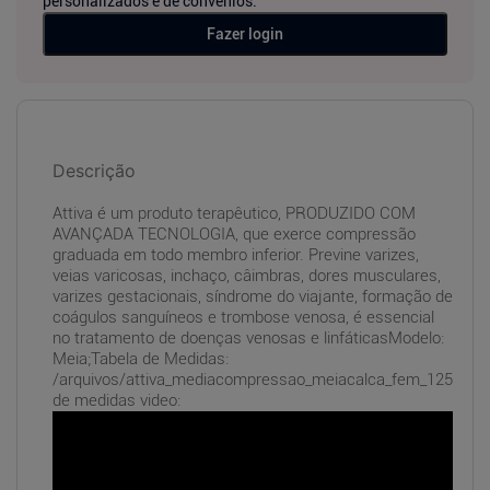
personalizados e de convênios.
Fazer login
Descrição
Attiva é um produto terapêutico, PRODUZIDO COM
AVANÇADA TECNOLOGIA, que exerce compressão
graduada em todo membro inferior. Previne varizes,
veias varicosas, inchaço, câimbras, dores musculares,
varizes gestacionais, síndrome do viajante, formação de
coágulos sanguíneos e trombose venosa, é essencial
no tratamento de doenças venosas e linfáticasModelo:
Meia;Tabela de Medidas:
/arquivos/attiva_mediacompressao_meiacalca_fem_1250x500
de medidas video: