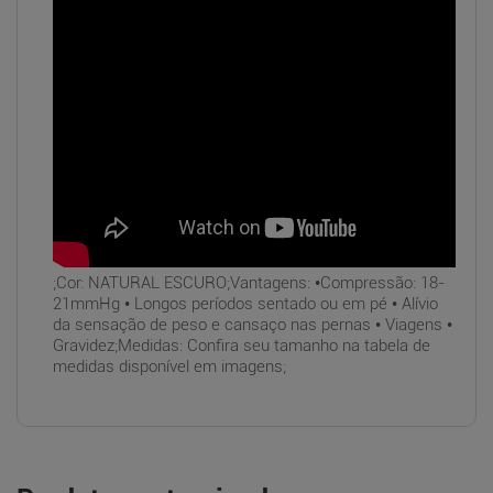
;Cor: NATURAL ESCURO;Vantagens: •Compressão: 18-
21mmHg • Longos períodos sentado ou em pé • Alívio
da sensação de peso e cansaço nas pernas • Viagens •
Gravidez;Medidas: Confira seu tamanho na tabela de
medidas disponível em imagens;