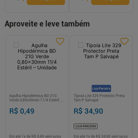
Aproveite e leve também
Loja Parceira
Agulha Hipodérmica BD 21G
Tipoia Lite 329 Protector Preta
Verde 0,80x30mm 11/4 Estéril –
Tam P Salvapé
Unidade
R$ 0,49
R$ 34,90
LOJA PARCEIRA
Em até
1
x de
R$ 0,49
sem juros
Em até
1
x de
R$ 34,90
sem juros