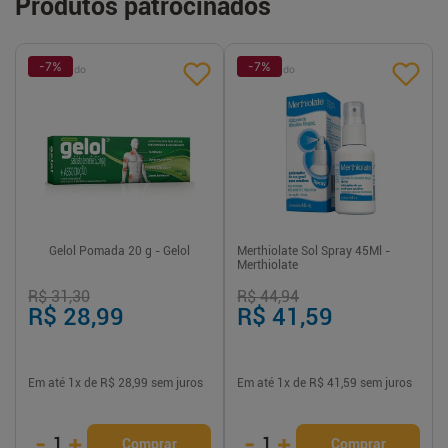
Produtos patrocinados
-
7
%
-
7
%
Patrocinado
Patrocinado
Gelol Pomada 20 g - Gelol
Merthiolate Sol Spray 45Ml -
Merthiolate
R$ 31,30
R$ 44,94
R$ 28,99
R$ 41,59
Em até
1
x de
R$ 28,99
sem juros
Em até
1
x de
R$ 41,59
sem juros
-
+
-
+
1
1
Comprar
Comprar