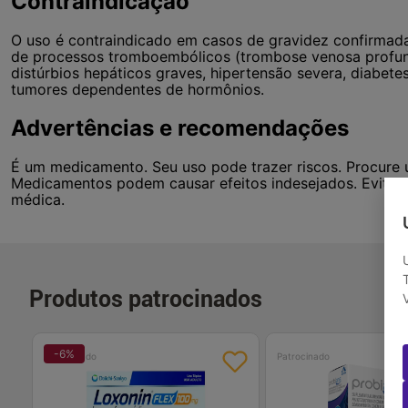
Contraindicação
O uso é contraindicado em casos de gravidez confirmada o
de processos tromboembólicos (trombose venosa profund
distúrbios hepáticos graves, hipertensão severa, diabe
tumores dependentes de hormônios.
Advertências e recomendações
É um medicamento. Seu uso pode trazer riscos. Procure 
Medicamentos podem causar efeitos indesejados. Evite 
médica.
Produtos patrocinados
-
6
%
Patrocinado
Patrocinado