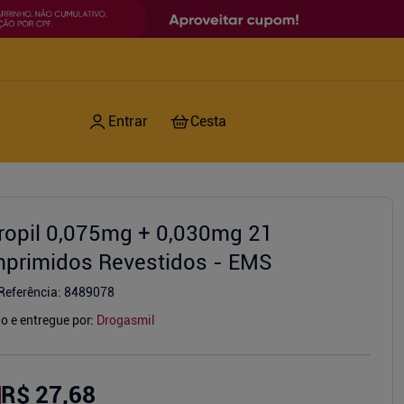
ropil 0,075mg + 0,030mg 21
primidos Revestidos - EMS
Referência
:
8489078
o e entregue por:
Drogasmil
R$ 27,68