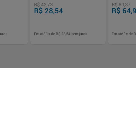
R$ 42,73
R$ 80,37
R$ 28,54
R$ 64,
uros
Em até
1
x de
R$ 28,54
sem juros
Em até
1
x de
R
-
+
-
+
1
1
prar
Comprar
Programas e Serviços
Institucional
Serviços Farmacêuticos
Blog Drogasmil
Consultas Médicas
Nossas Lojas