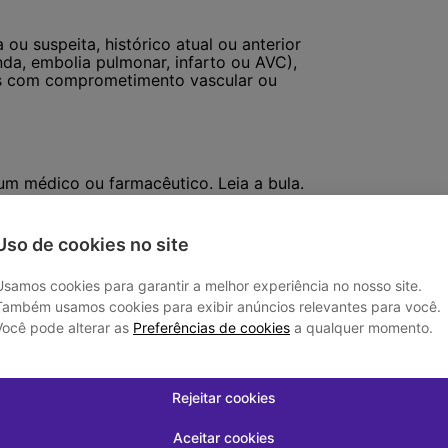
u suspeita, histórico atual ou anterior
a, embolia pulmonar, infarto ou AVC),
tes com comprometimento vascular ou
um médico ou farmacêutico. Leia a bula.
a automedicação. Venda sob prescrição
Uso de cookies no site
Usamos cookies para garantir a melhor experiência no nosso site.
Também usamos cookies para exibir anúncios relevantes para você.
Você pode alterar as
Preferências de cookies
a qualquer momento.
Patrocinado
Patrocinado
Rejeitar cookies
Aceitar cookies