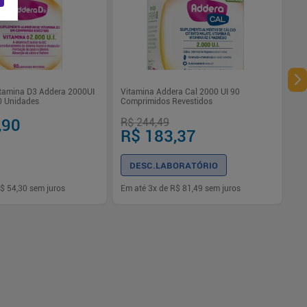
tamina D3 Addera 2000UI
Vitamina Addera Cal 2000 UI 90
0 Unidades
Comprimidos Revestidos
,90
R$ 244,49
R$ 183,37
DESC.LABORATÓRIO
$ 54,30
sem juros
Em até
3
x de
R$ 81,49
sem juros
-
+
1
Comprar
Comprar