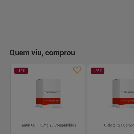
-
+
-
+
1
1
Comprar
Com
Quem viu, comprou
-
19
%
-
25
%
Tantin 60 + 15mg 28 Comprimidos
Ciclo 21 21 Comp