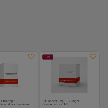
-
+
1
Comprar
Comprar
-
7
%
-
g + 0,03mg 21
Niki Conect 3mg + 0,02mg 90
Su
evestidos - Eurofarma
Comprimidos - EMS
Re