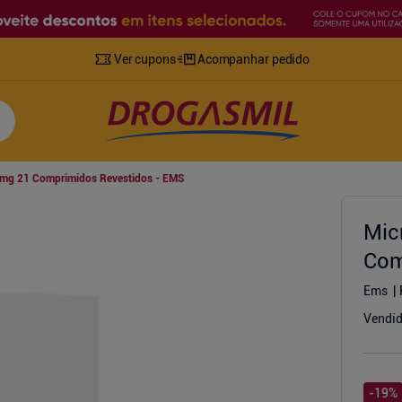
Ver cupons
Acompanhar pedido
0mg 21 Comprimidos Revestidos - EMS
Mic
Com
Ems
Vendid
-
19
%