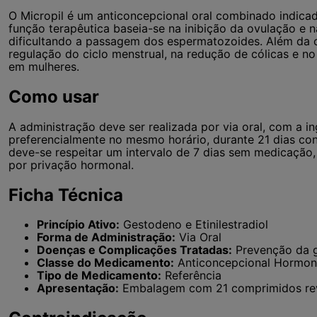
O Micropil é um anticoncepcional oral combinado indica
função terapêutica baseia-se na inibição da ovulação e n
dificultando a passagem dos espermatozoides. Além da 
regulação do ciclo menstrual, na redução de cólicas e n
em mulheres.
Como usar
A administração deve ser realizada por via oral, com a i
preferencialmente no mesmo horário, durante 21 dias con
deve-se respeitar um intervalo de 7 dias sem medicação
por privação hormonal.
Ficha Técnica
Princípio Ativo:
Gestodeno e Etinilestradiol
Forma de Administração:
Via Oral
Doenças e Complicações Tratadas:
Prevenção da gr
Classe do Medicamento:
Anticoncepcional Hormo
Tipo de Medicamento:
Referência
Apresentação:
Embalagem com 21 comprimidos re