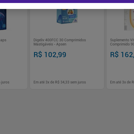
Caps
Digeliv 400FCC 30 Comprimidos
Suplemento Vi
Mastigáveis - Apsen
Comprimido 9
R$ 102,99
R$ 162
 juros
Em até
3
x de
R$ 34,33
sem juros
Em até
3
x de
R
-
+
-
+
1
1
prar
Comprar