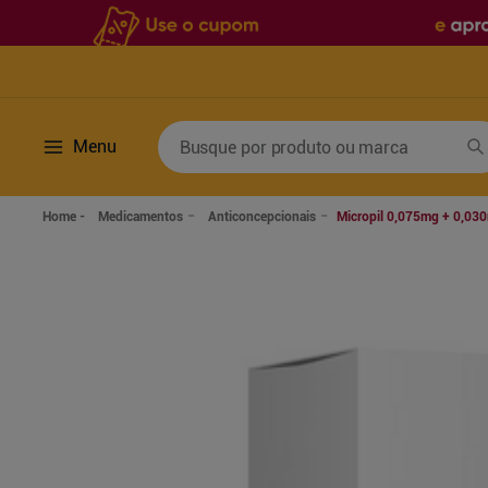
Busque por produto ou marca
Menu
Termos mais buscados
Medicamentos
Anticoncepcionais
Micropil 0,075mg + 0,03
1
º
fralda
6
º
desodorante
2
º
lenco umedecido
7
º
sabonete líquido
3
º
retinol
8
º
tylenol
4
º
mounjaro
9
º
fralda xg
5
º
fralda geriatrica
10
º
shampoo