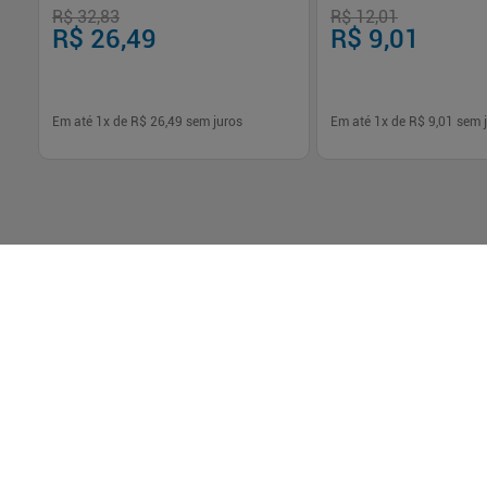
R$ 32,83
R$ 12,01
R$ 26,49
R$ 9,01
Em até
1
x de
R$ 26,49
sem juros
Em até
1
x de
R$ 9,01
sem j
-
+
-
+
1
1
Comprar
Com
Baixe o app da Drogasmil
Tenha mais praticidade para fazer suas
compras e acompanhar seus pedidos