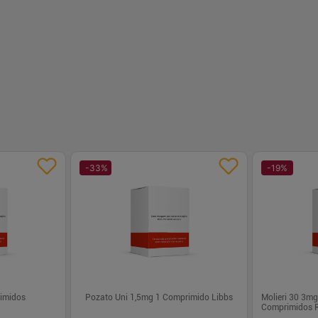
-
+
-
+
1
1
prar
Comprar
-
33
%
-
19
%
rimidos
Pozato Uni 1,5mg 1 Comprimido Libbs
Molieri 30 3m
Comprimidos R