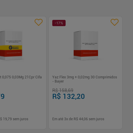
-
17
%
-
st 0,075 0,03Mg 21Cpr Cifa
Yaz Flex 3mg + 0,02mg 30 Comprimidos
Su
- Bayer
Re
R$ 158,69
R$
79
R$ 132,20
R
$ 19,79
sem juros
Em até
3
x de
R$ 44,06
sem juros
Em