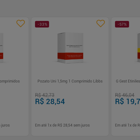
-
33
%
-
57
%
Comprimidos
Pozato Uni 1,5mg 1 Comprimido Libbs
G Gest Etinile
R$ 42,73
R$ 46,04
R$ 28,54
R$ 19,
 juros
Em até
1
x de
R$ 28,54
sem juros
Em até
1
x de
R