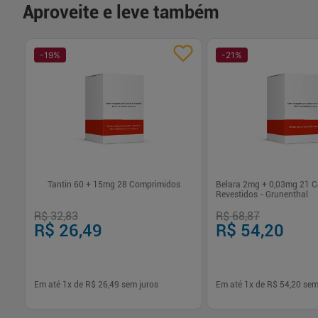
Aproveite e leve também
-
19
%
-
21
%
 3
Tantin 60 + 15mg 28 Comprimidos
Belara 2mg + 0,03mg 21 
-
Revestidos - Grunenthal
R$ 32,83
R$ 68,87
R$ 26,49
R$ 54,20
Em até
1
x de
R$ 26,49
sem juros
Em até
1
x de
R$ 54,20
sem