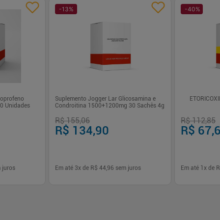
-
13
%
-
40
%
toprofeno
Suplemento Jogger Lar Glicosamina e
ETORICOX
10 Unidades
Condroitina 1500+1200mg 30 Sachês 4g
R$ 155,06
R$ 112,85
R$ 134,90
R$ 67,
 juros
Em até
3
x de
R$ 44,96
sem juros
Em até
1
x de
R
-
+
-
+
1
1
prar
Comprar