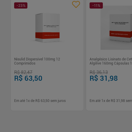
-
23
%
-
11
%
Nisulid Dispersivel 100mg 12
Analgésico Lisinato de Ce
Comprimidos
Algilive 160mg Cápsulas 
R$ 82,47
R$ 36,13
R$ 63,50
R$ 31,98
Em até
1
x de
R$ 63,50
sem juros
Em até
1
x de
R$ 31,98
sem
-
+
-
+
1
1
Comprar
Com