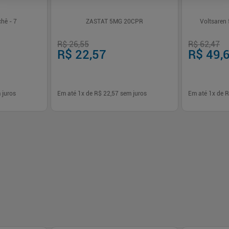
hê - 7
ZASTAT 5MG 20CPR
Voltsaren
R$ 26,55
R$ 62,47
R$ 22,57
R$ 49,
 juros
Em até
1
x de
R$ 22,57
sem juros
Em até
1
x de
R
-
+
-
+
1
1
prar
Comprar