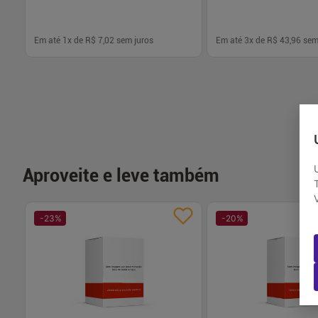
Em até
1
x de
R$ 7,02
sem juros
Em até
3
x de
R$ 43,96
sem
-
+
-
+
1
1
Comprar
Com
Aproveite e leve também
-
23
%
-
20
%