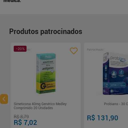
médica.
Produtos patrocinados
-
20
%
Patrocinado
Patrocinado
Simeticona 40mg Genérico Medley
Probians - 30 
Comprimido 20 Unidades
R$ 8,79
R$ 131,90
R$ 7,02