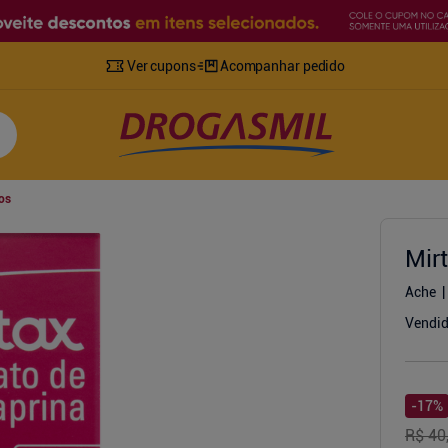
Ver cupons
Acompanhar pedido
os
Mir
Ache
Vendid
-
17
%
R$ 40