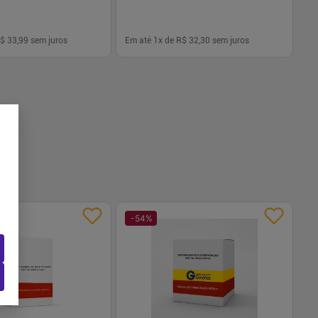
$ 33,99
sem juros
Em até
1
x de
R$ 32,30
sem juros
-
+
1
Comprar
Comprar
-
54
%
-