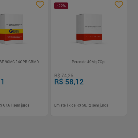
-
22
%
-
IBE 90MG 14CPR GRMD
Percoide 40Mg 7Cpr
Di
Co
Ge
R$ 74,26
R$
61
R$ 58,12
R
$ 67,61
sem juros
Em até
1
x de
R$ 58,12
sem juros
Em
-
+
1
Comprar
Comprar