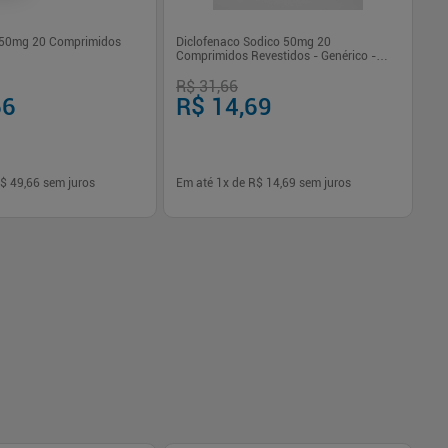
 50mg 20 Comprimidos
Diclofenaco Sodico 50mg 20
De
Comprimidos Revestidos - Genérico -
In
Germed
R$ 31,66
R$
66
R$ 14,69
R
$ 49,66
sem juros
Em até
1
x de
R$ 14,69
sem juros
Em
-
+
1
Comprar
Comprar