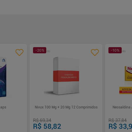
-
20
%
-
10
%
Patrocinado
Patrocinado
Caps
Nivux 100 Mg + 20 Mg 12 Comprimidos
Neosaldina 
R$ 69,34
R$ 37,84
R$ 58,82
R$ 33,