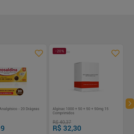
-
20
%
Patrocinado
Analgésico - 20 Drágeas
Alginac 1000 + 50 + 50 + 50mg 15
Comprimidos
R$ 40,37
99
R$ 32,30