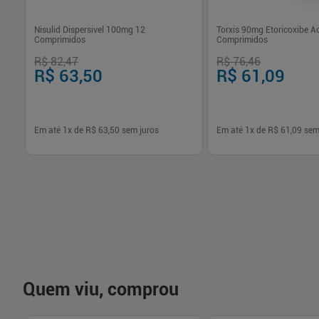
Nisulid Dispersivel 100mg 12
Torxis 90mg Etoricoxibe Ac
Comprimidos
Comprimidos
R$ 82,47
R$ 76,46
R$ 63,50
R$ 61,09
Em até
1
x de
R$ 63,50
sem juros
Em até
1
x de
R$ 61,09
sem
-
+
-
+
1
1
Comprar
Com
Quem viu, comprou