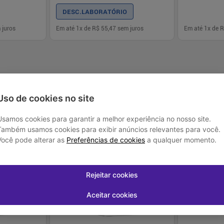
DESC.LABORATÓRIO
 juros
Em até
1
x de
R$ 55,47
sem juros
Em até
1
x de
R
-
+
-
+
1
1
prar
Comprar
Uso de cookies no site
Usamos cookies para garantir a melhor experiência no nosso site.
Também usamos cookies para exibir anúncios relevantes para você.
Você pode alterar as
Preferências de cookies
a qualquer momento.
-
15
%
-
21
%
Rejeitar cookies
Aceitar cookies