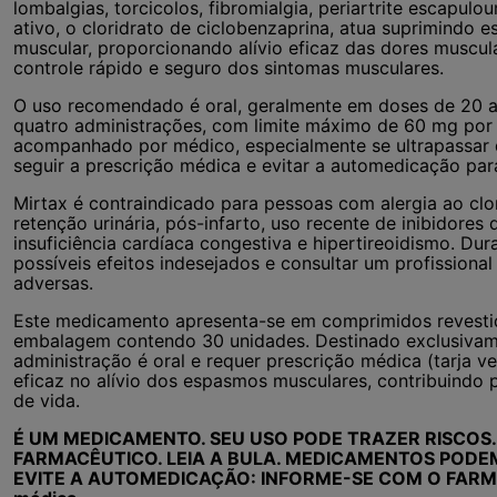
lombalgias, torcicolos, fibromialgia, periartrite escapulo
ativo, o cloridrato de ciclobenzaprina, atua suprimindo 
muscular, proporcionando alívio eficaz das dores muscul
controle rápido e seguro dos sintomas musculares.
O uso recomendado é oral, geralmente em doses de 20 a 
quatro administrações, com limite máximo de 60 mg por 
acompanhado por médico, especialmente se ultrapassar 
seguir a prescrição médica e evitar a automedicação para
Mirtax é contraindicado para pessoas com alergia ao clo
retenção urinária, pós-infarto, uso recente de inibidores
insuficiência cardíaca congestiva e hipertireoidismo. Du
possíveis efeitos indesejados e consultar um profission
adversas.
Este medicamento apresenta-se em comprimidos revesti
embalagem contendo 30 unidades. Destinado exclusivame
administração é oral e requer prescrição médica (tarja v
eficaz no alívio dos espasmos musculares, contribuindo 
de vida.
É UM MEDICAMENTO. SEU USO PODE TRAZER RISCOS
FARMACÊUTICO. LEIA A BULA. MEDICAMENTOS PODE
EVITE A AUTOMEDICAÇÃO: INFORME-SE COM O FARMAC