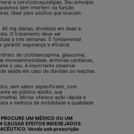
umeral e cervicobraquialgias. Seu princípio
espasmos sem interferir na função
ares. Ideal para adultos que buscam
40 mg diárias, divididas em duas a
dia. O tratamento deve ser
duas a três semanas. É fundamental
 garantir segurança e eficácia.
ridrato de ciclobenzaprina, glaucoma,
 da monoaminoxidase, arritmias cardíacas,
rante o uso, é importante observar
al de saúde em caso de dúvidas ou reações
dos, sem sabor especificado, com
nte ao público adulto, sua
ermelha). Mirtax oferece ação rápida e
para a melhora da mobilidade e qualidade
. PROCURE UM MÉDICO OU UM
M CAUSAR EFEITOS INDESEJADOS.
ÊUTICO. Venda sob prescrição