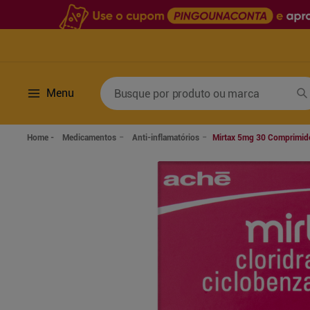
Busque por produto ou marca
Menu
Termos mais buscados
Medicamentos
Anti-inflamatórios
Mirtax 5mg 30 Comprimid
1
º
fralda
6
º
desodorante
2
º
lenco umedecido
7
º
sabonete líquido
3
º
retinol
8
º
tylenol
4
º
mounjaro
9
º
fralda xg
5
º
fralda geriatrica
10
º
shampoo