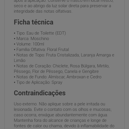
após a aplicação. Conserve o frasco em local fresco,
seco e ao abrigo da luz solar direta para preservar a
integridade das notas olfativas.
Ficha técnica
• Tipo: Eau de Toilette (EDT)
• Marca: Moschino
• Volume: 100ml
• Família Olfativa: Floral Frutal
• Notas de Topo: Fruta Cristalizada, Laranja Amarga e
Limão
• Notas de Coração: Chiclete, Rosa Búlgara, Mirtilo,
Pêssego, Flor de Pêssego, Canela e Gengibre
• Notas de Fundo: Almíscar, Ambroxan e Cedro
• Tipo de Aplicação: Spray
Contraindicações
Uso externo. Não aplique sobre a pele irritada ou
lesionada. Evite o contato com os olhos e mucosas;
caso ocorra, enxágue abundantemente com água.
Mantenha fora do alcance de crianças e longe de
fontes de calor ou chama, devido à inflamabilidade do