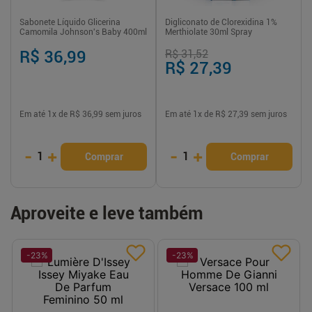
Sabonete Líquido Glicerina
Digliconato de Clorexidina 1%
Camomila Johnson's Baby 400ml
Merthiolate 30ml Spray
R$ 36,99
R$ 31,52
R$ 27,39
Em até
1
x de
R$ 36,99
sem juros
Em até
1
x de
R$ 27,39
sem juros
-
+
-
+
1
1
Comprar
Comprar
Aproveite e leve também
-
23
%
-
23
%