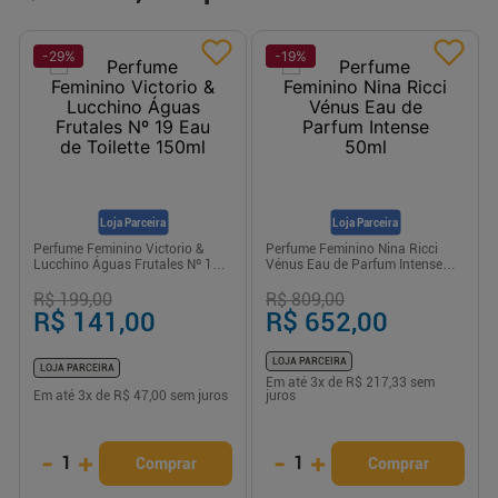
-
29
%
-
19
%
Loja Parceira
Loja Parceira
Perfume Feminino Victorio &
Perfume Feminino Nina Ricci
Lucchino Águas Frutales Nº 19
Vénus Eau de Parfum Intense
Eau de Toilette 150ml
50ml
R$ 199,00
R$ 809,00
R$ 141,00
R$ 652,00
LOJA PARCEIRA
LOJA PARCEIRA
Em até
3
x de
R$ 217,33
sem
Em até
3
x de
R$ 47,00
sem juros
juros
-
+
-
+
1
1
Comprar
Comprar