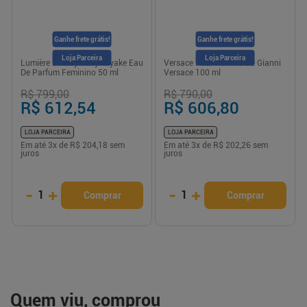
Ganhe frete grátis!
Ganhe frete grátis!
Loja Parceira
Loja Parceira
Lumière D'Issey Issey Miyake Eau
Versace Pour Homme De Gianni
De Parfum Feminino 50 ml
Versace 100 ml
R$ 799,00
R$ 790,00
R$ 612,54
R$ 606,80
LOJA PARCEIRA
LOJA PARCEIRA
Em até
3
x de
R$ 204,18
sem
Em até
3
x de
R$ 202,26
sem
juros
juros
-
+
-
+
1
1
Comprar
Comprar
Quem viu, comprou