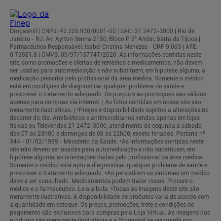
Drogasmil | CNPJ: 42.225.938/0001-50 l SAC: 21 2472-3000 | Rio de
Janeiro - RJ: Av. Ayrton Senna 2150, Bloco P 3° Andar, Barra da Tijuca |
Farmacêutico Responsável: Isabel Cristina Menezes - CRF 9.063 | AFE:
0.73581.8 | CMVS: 09/97/137747/2020. As informações contidas neste
site, como promoções e ofertas de remédios e medicamentos, não devem
ser usadas para automedicação e não substituem, em hipótese alguma, a
medicação prescrita pelo profissional da área médica. Somente o médico
está em condições de diagnosticar qualquer problema de saúde e
prescrever o tratamento adequado. Os preços e as promoções são válidos
apenas para compras via internet. | As fotos contidas em nosso site são
meramente ilustrativas. | *Preços e disponibilidade sujeitos a alterações no
decorrer do dia. Antibióticos e antimicrobianos vendas apenas em lojas
físicas ou Televendas 21 2472-3000, atendimento de segunda à sábado
das 07 às 23h00 e domingos de 08 às 22h00, exceto feriados. Portaria nº
344 - 01/02/1999 - Ministério da Saúde. *As informações contidas neste
site não devem ser usadas para automedicação e não substituem, em
hipótese alguma, as orientações dadas pelo profissional da área médica.
Somente o médico está apto a diagnosticar qualquer problema de saúde e
prescrever o tratamento adequado. *Ao persistirem os sintomas um médico
deverá ser consultado. Medicamentos podem trazer riscos. Procure o
médico e o farmacêutico. Leia a bula. *Todas as imagens deste site são
meramente ilustrativas. A disponibilidade de produtos varia de acordo com
a quantidade em estoque. Os preços, promoções, frete e condições de
pagamento são exclusivos para compras pela Loja Virtual. As imagens dos
produtos são meramente ilustrativas e a Drogasmil se resguarda por