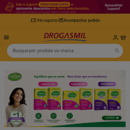
Ver cupons
Acompanhar pedido
Termos mais buscados
Busque por produto ou marca
1
º
fralda
6
º
desodorante
2
º
lenco umedecido
7
º
sabonete líquido
3
º
retinol
8
º
tylenol
4
º
mounjaro
9
º
fralda xg
5
º
fralda geriatrica
10
º
shampoo