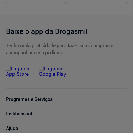
Baixe o app da Drogasmil
Tenha mais praticidade para fazer suas compras e
acompanhar seus pedidos
Programas e Serviços
Cupons de Desconto
Institucional
Serviços Farmacêuticos
Consultas Médicas
Blog Drogasmil
Ajuda