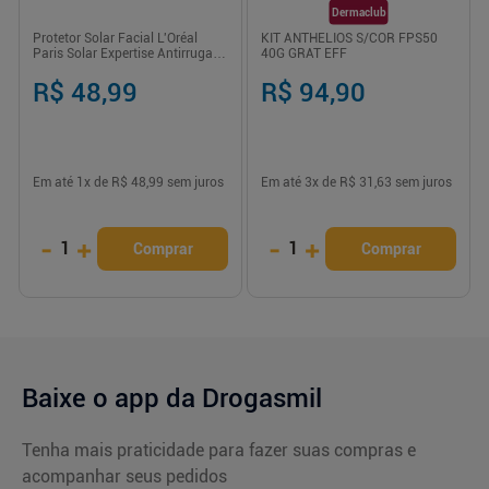
Dermaclub
Protetor Solar Facial L'Oréal
KIT ANTHELIOS S/COR FPS50
Paris Solar Expertise Antirrugas -
40G GRAT EFF
FPS60 - 40g
R$ 48,99
R$ 94,90
Em até
1
x de
R$ 48,99
sem juros
Em até
3
x de
R$ 31,63
sem juros
-
+
-
+
1
1
Comprar
Comprar
Baixe o app da Drogasmil
Tenha mais praticidade para fazer suas compras e
acompanhar seus pedidos