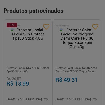
Produtos patrocinados
-
8
%
Patrocinado
Patrocinado
Protetor Labial Nivea Sun Protect
Protetor Solar Facial Neutrogena
Fps30 Stick 4,8G
Derm Care FPS 30 Toque Seco
Sem Cor 40g
R$ 20,57
R$ 49,31
R$ 18,99
Em até
1
x de
R$ 18,99
sem juros
Em até
1
x de
R$ 49,31
sem juros