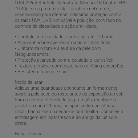
O Kit 2 Protetor Solar Neostrata Minesol Oil Control FPS
70 40g é um protetor solar facial em gel creme,
desenvolvido para oferecer altíssima proteção contra
os raios UVA, UVB, luz visível e poluição, com foco no
controle da oleosidade e ação anti-idade.
• Controle de oleosidade e brilho por até 12 horas;
• Ação anti-idade que reduz rugas e linhas finas;
• Uniformiza o tom e a textura da pele com
Neoglucosamina;
• Proteção avançada contra poluição e luz visível;
• Textura ultraleve com toque seco e rápida absorção;
• Resistente à água e suor.
Modo de usar
Aplique uma quantidade abundante uniformemente
sobre a pele seca do rosto antes da exposição ao sol.
Para manter a efetividade da proteção, reaplique o
produto a cada 2 horas, ou após sudorese intensa,
nadar, banhar-se ou secar-se com toalha. Conserve a
embalagem em local fresco e ao abrigo da luz solar
direta.
Ficha Técnica