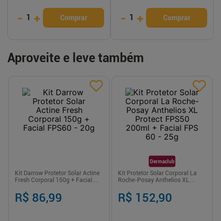
-
+
-
+
1
1
Comprar
Comprar
Aproveite e leve também
Dermaclub
Kit Darrow Protetor Solar Actine
Kit Protetor Solar Corporal La
Fresh Corporal 150g + Facial
Roche-Posay Anthelios XL
FPS60 - 20g
Protect FPS50 200ml + Facial
FPS 60 - 25g
R$ 86,99
R$ 152,90