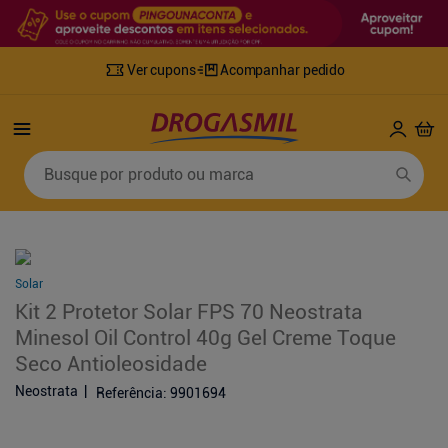
Ver cupons
Acompanhar pedido
Termos mais buscados
Busque por produto ou marca
1
º
fralda
6
º
desodorante
2
º
lenco umedecido
7
º
sabonete líquido
3
º
retinol
8
º
tylenol
Solar
4
º
mounjaro
9
º
fralda xg
Kit 2 Protetor Solar FPS 70 Neostrata
5
º
fralda geriatrica
10
º
shampoo
Minesol Oil Control 40g Gel Creme Toque
Seco Antioleosidade
Neostrata
Referência
:
9901694