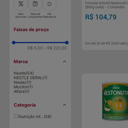
Fórmula Infantil Nestonutri 
(800g cada) - 2 Unidades
Mais
Data de
Por
R$ 104,79
Desconto
Lançamento
Relevância
Faixas de preço
Em até
3
x de
R$ 34,93
sem 
R$ 6,00
–
R$ 220,00
-
+
1
Marca
Comp
Nestle
(
54
)
NESTLE GERAL
(
1
)
Neslac
(
1
)
Mucilon
(
1
)
Alfare
(
1
)
Categoria
Nutrição Inf...
(
58
)