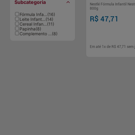
Subcategoria
Nestlé Fórmula Infantil Nest
800g
Fórmula Infa...
(
16
)
R$ 47,71
Leite Infant...
(
14
)
Cereal Infan...
(
11
)
Papinha
(
8
)
Complemento ...
(
8
)
Em até
1
x de
R$ 47,71
sem 
-
+
1
Comp