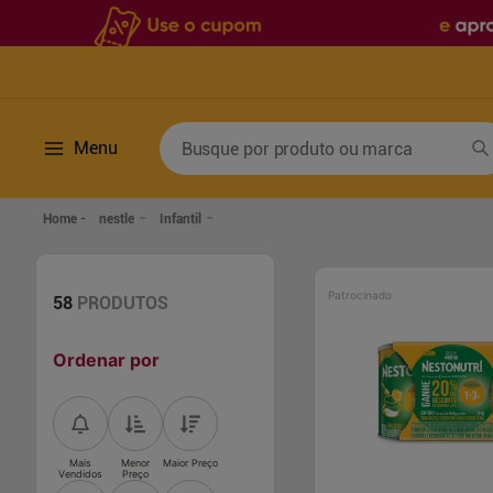
Busque por produto ou marca
Menu
Termos mais buscados
nestle
Infantil
1
º
fralda
6
º
desodorante
2
º
lenco umedecido
7
º
sabonete líquido
Patrocinado
58
PRODUTOS
3
º
retinol
8
º
tylenol
Ordenar por
4
º
mounjaro
9
º
fralda xg
5
º
fralda geriatrica
10
º
shampoo
Mais
Menor
Maior Preço
Vendidos
Preço