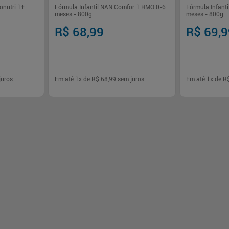
onutri 1+
Fórmula Infantil NAN Comfor 1 HMO 0-6
Fórmula Infantil
meses - 800g
meses - 800g
R$ 68,99
R$ 69,
juros
Em até
1
x de
R$ 68,99
sem juros
Em até
1
x de
R
-
+
-
+
1
1
rar
Comprar