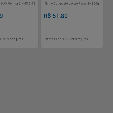
 NAN Comfor 2 HMO 6-12
Ninho Composto Lácteo Fases 3+ 800g
99
R$ 51,89
$ 69,99
sem juros
Em até
1
x de
R$ 51,89
sem juros
-
+
1
Comprar
Comprar