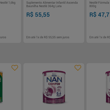
Nestlé 1,6kg
Suplemento Alimentar Infantil Ascenda
Nestlé Fórmula 
Baunilha Nestlé 364g Lata
800g
R$ 55,55
R$ 47,
juros
Em até
1
x de
R$ 55,55
sem juros
Em até
1
x de
R
-
+
-
+
1
1
rar
Comprar