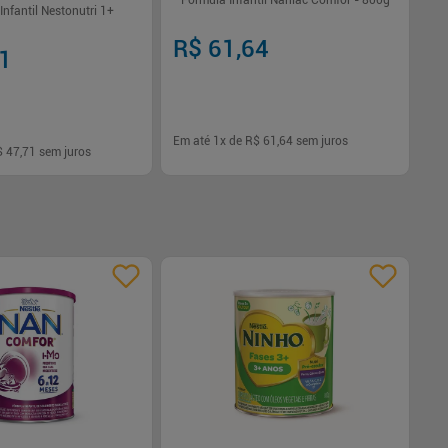
Fórmula Infantil Nanlac Comfor - 800g
Infantil Nestonutri 1+
R$ 61,64
71
Em até
1
x de
R$ 61,64
sem juros
$ 47,71
sem juros
-
+
1
Comprar
Comprar