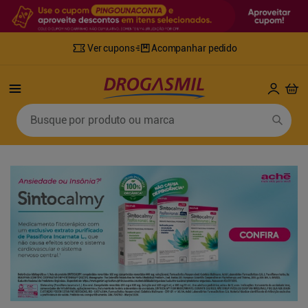
Ver cupons
Acompanhar pedido
Termos mais buscados
Busque por produto ou marca
1
º
fralda
6
º
desodorante
2
º
lenco umedecido
7
º
sabonete líquido
3
º
retinol
8
º
tylenol
4
º
mounjaro
9
º
fralda xg
5
º
fralda geriatrica
10
º
shampoo