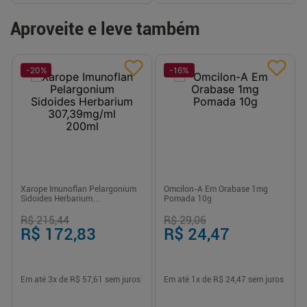
Aproveite e leve também
-
20
%
-
16
%
Xarope Imunoflan Pelargonium
Omcilon-A Em Orabase 1mg
Sidoides Herbarium
Pomada 10g
307,39mg/ml 200ml
R$ 215,44
R$ 29,06
R$ 172,83
R$ 24,47
Em até
3
x de
R$ 57,61
sem juros
Em até
1
x de
R$ 24,47
sem juros