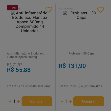
-
22
%
Patrocinado
Patrocinado
Anti-inflamatório Etodolaco
Probians - 30 Caps
Flancox Apsen 600mg
Comprimido 14 Unidades
R$ 71,92
R$ 131,90
R$ 55,88
Em até
1
x de
R$ 55,88
sem juros
Em até
3
x de
R$ 43,96
sem juros
-
+
-
+
1
1
Comprar
Comprar