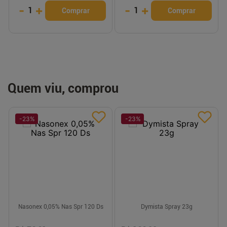
-
+
-
+
1
1
Comprar
Comprar
Quem viu, comprou
-
23
%
-
23
%
Nasonex 0,05% Nas Spr 120 Ds
Dymista Spray 23g