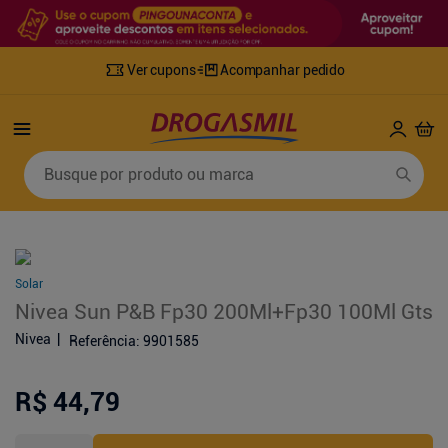
Ver cupons
Acompanhar pedido
Termos mais buscados
Busque por produto ou marca
1
º
fralda
6
º
mounjaro
2
º
lenco umedecido
7
º
sabonete líquido
3
º
retinol
8
º
tylenol
Solar
4
º
fralda geriatrica
9
º
fralda xg
Nivea Sun P&B Fp30 200Ml+Fp30 100Ml Gts
5
º
desodorante
10
º
shampoo
Nivea
Referência
:
9901585
R$ 44,79