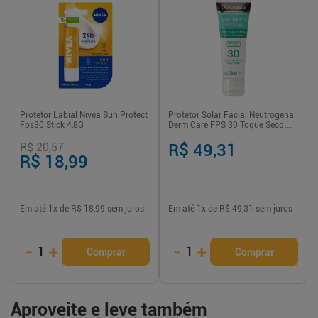
Protetor Labial Nivea Sun Protect
Protetor Solar Facial Neutrogena
Fps30 Stick 4,8G
Derm Care FPS 30 Toque Seco
Sem Cor 40g
R$ 20,57
R$ 49,31
R$ 18,99
Em até
1
x de
R$ 18,99
sem juros
Em até
1
x de
R$ 49,31
sem juros
-
+
-
+
1
1
Comprar
Comprar
Aproveite e leve também