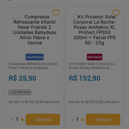
Loja Parceira
Dermaclub
Compressa Refrescante Infantil
Kit Protetor Solar Corporal La
Fever Friends 2 Unidades
Roche-Posay Anthelios XL
Babydeas Alívio Febre e Vacina
Protect FPS50 200ml + Facial
FPS 60 - 25g
R$ 25,90
R$ 152,90
LOJA PARCEIRA
Em até
1
x de
R$ 25,90
sem juros
Em até
3
x de
R$ 50,96
sem juros
-
+
-
+
1
1
Comprar
Comprar