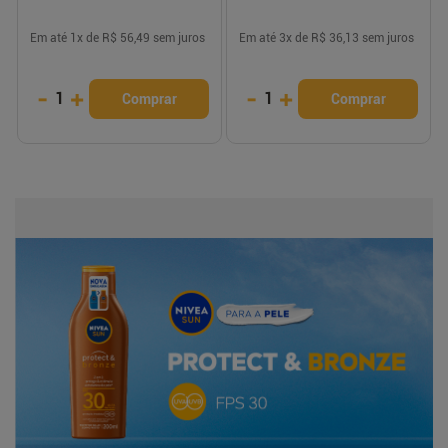
Em até
1
x de
R$ 56,49
sem juros
Em até
3
x de
R$ 36,13
sem juros
-
+
-
+
1
1
Comprar
Comprar