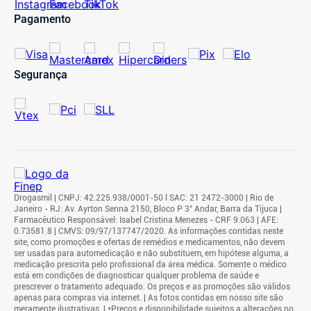
Pagamento
Segurança
Drogasmil | CNPJ: 42.225.938/0001-50 l SAC: 21 2472-3000 | Rio de
Janeiro - RJ: Av. Ayrton Senna 2150, Bloco P 3° Andar, Barra da Tijuca |
Farmacêutico Responsável: Isabel Cristina Menezes - CRF 9.063 | AFE:
0.73581.8 | CMVS: 09/97/137747/2020. As informações contidas neste
site, como promoções e ofertas de remédios e medicamentos, não devem
ser usadas para automedicação e não substituem, em hipótese alguma, a
medicação prescrita pelo profissional da área médica. Somente o médico
está em condições de diagnosticar qualquer problema de saúde e
prescrever o tratamento adequado. Os preços e as promoções são válidos
apenas para compras via internet. | As fotos contidas em nosso site são
meramente ilustrativas. | *Preços e disponibilidade sujeitos a alterações no