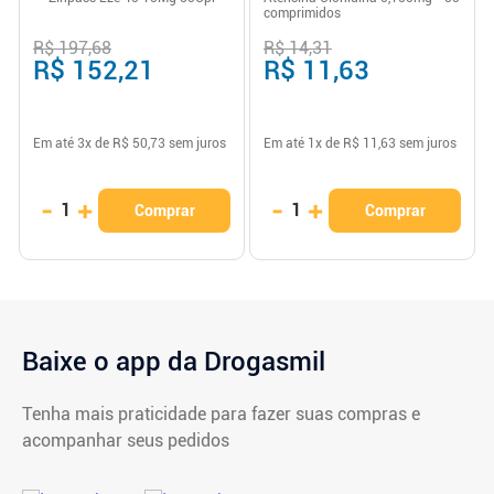
comprimidos
R$ 197,68
R$ 14,31
R$ 152,21
R$ 11,63
Em até
3
x de
R$ 50,73
sem juros
Em até
1
x de
R$ 11,63
sem juros
-
+
-
+
1
1
Comprar
Comprar
Baixe o app da Drogasmil
Tenha mais praticidade para fazer suas compras e
acompanhar seus pedidos