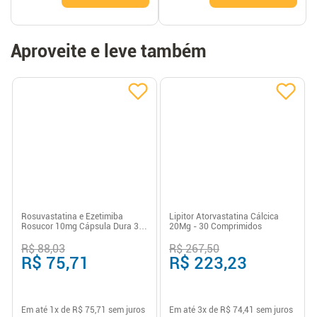
Aproveite e leve também
Rosuvastatina e Ezetimiba
Lipitor Atorvastatina Cálcica
Rosucor 10mg Cápsula Dura 30
20Mg - 30 Comprimidos
Unidades
R$ 88,03
R$ 267,50
R$ 75,71
R$ 223,23
Em até
1
x de
R$ 75,71
sem juros
Em até
3
x de
R$ 74,41
sem juros