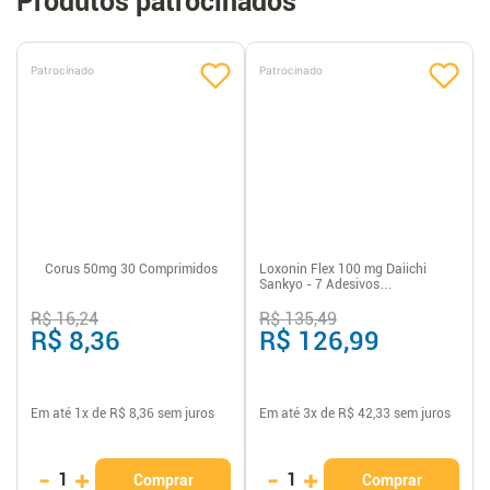
Produtos patrocinados
Patrocinado
Patrocinado
Corus 50mg 30 Comprimidos
Loxonin Flex 100 mg Daiichi
Sankyo - 7 Adesivos
Transdérmicos
R$ 16,24
R$ 135,49
R$ 8,36
R$ 126,99
Em até
1
x de
R$ 8,36
sem juros
Em até
3
x de
R$ 42,33
sem juros
-
+
-
+
1
1
Comprar
Comprar