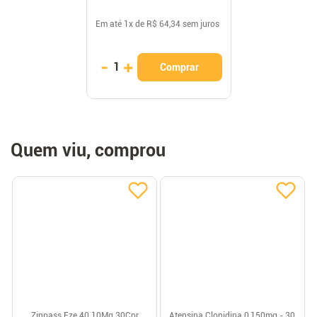
Em até
1
x de
R$ 64,34
sem juros
-
+
1
Comprar
Quem viu, comprou
Zinpass Eze 40 10Mg 30Cpr
Atensina Clonidina 0,150mg - 30